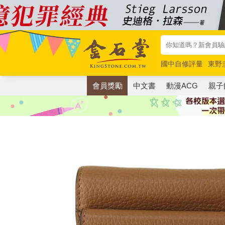
國中自修評量
東野
唯紅花綻放
奧德賽
會員獎勵
中文書
動漫ACG
親子