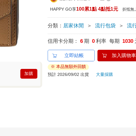
100累1點 4點抵1元
HAPPY GO享
折抵無
分類：
居家休閒
＞
流行包袋
＞
流
信用卡分期：
6
期
0
利率 每期
1030
立即結帳
加入購物車
※ 本品無額外回饋
加購
預計 2026/09/02 出貨
大量採購