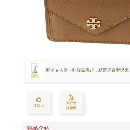
呀哈★吉伊卡哇旋風再起，精選周邊看過來
寫評價
喜歡+1
賺金幣
商品介紹