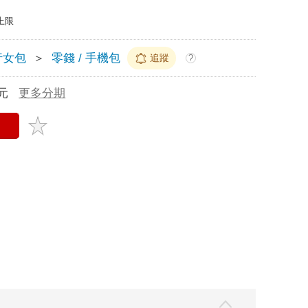
上限
行女包
＞
零錢 / 手機包
追蹤
?
元
更多分期