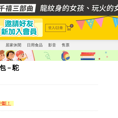
0
登入/註冊
電
居家休閒
日用食品
影音
售票
錢包－駝
中斷！