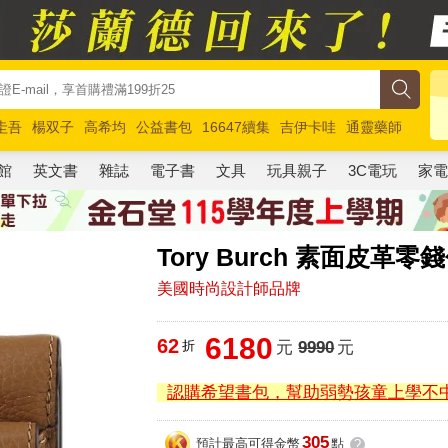
圭吾
楊双子
高希均
公益書包
16647續集
吉伊卡哇
通靈藥師
路邊攤新作
馬斯克
玩具總動員5
超慢跑
館
英文書
雜誌
電子書
文具
玩具親子
3C電玩
家
Tory Burch 素面皮革零
美國時尚設計師品牌
6180
62
折
元
9990
元
認購希望書包，幫助弱勢孩童上學不
305
預計最高可得金幣
點
?