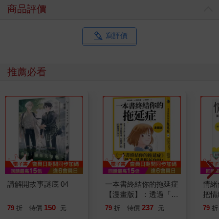
商品評價
寫評價
推薦必看
請解開故事謎底 04
一本書終結你的拖延症
情緒
【漫畫版】：透過「小
把情
行動」打開大腦的行動
誰都
150
237
79
折
特價
元
79
折
特價
元
79
折
開關，懶人也能變身