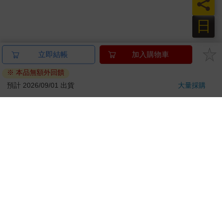
員
日
立即結帳
加入購物車
※ 本品無額外回饋
預計 2026/09/01 出貨
大量採購
關於我們
門市查詢
分紅大聯盟
客服中心
加好友
訂閱
粉絲團
追蹤
聯絡我們
公司名稱：金石網絡股份有限公司