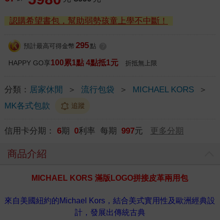
認購希望書包，幫助弱勢孩童上學不中斷！
295
預計最高可得金幣
點
?
100累1點 4點抵1元
HAPPY GO享
折抵無上限
分類：
居家休閒
＞
流行包袋
＞
MICHAEL KORS
＞
MK各式包款
追蹤
信用卡分期：
6
期
0
利率 每期
997
元
更多分期
商品介紹
MICHAEL KORS 滿版LOGO拼接皮革兩用包
來自美國紐約的Michael Kors，結合美式實用性及歐洲經典設
計，發展出傳統古典