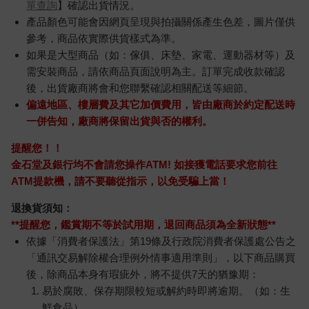
單查詢
】確認出貨情況。
產品顏色可能會因網頁呈現與拍攝關係產生色差，圖片僅供
參考，商品依實際供貨樣式為準。
如果是大型商品（如：傢俱、床墊、家電、運動器材等）及
需安裝商品，請依商品頁面說明為主。訂單完成收款確認
後，出貨廠商將會和您聯繫確認相關配送等細節。
偏遠地區、樓層費及其它加價費用，皆由廠商於約定配送時
一併告知，廠商將保留出貨與否的權利。
提醒您！！
金石堂及銀行均不會請您操作ATM! 如接獲電話要求您前往
ATM提款機，請不要聽從指示，以免受騙上當！
退換貨須知：
**提醒您，鑑賞期不等於試用期，退回商品須為全新狀態**
依據「消費者保護法」第19條及行政院消費者保護處公告之
「通訊交易解除權合理例外情事適用準則」，以下商品購買
後，除商品本身有瑕疵外，將不提供7天的猶豫期：
易於腐敗、保存期限較短或解約時即將逾期。（如：生
鮮食品）