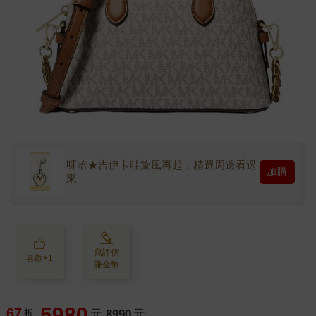
呀哈★吉伊卡哇旋風再起，精選周邊看過
加購
來
寫評價
喜歡+1
賺金幣
5980
67
折
元
8990
元