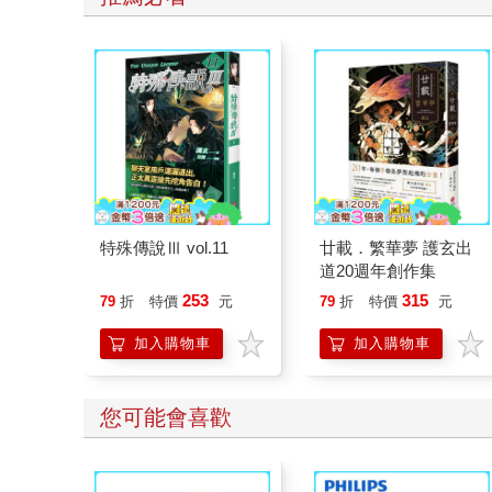
特殊傳說Ⅲ vol.11
廿載．繁華夢 護玄出
道20週年創作集
253
315
79
折
特價
元
79
折
特價
元
加入購物車
加入購物車
您可能會喜歡