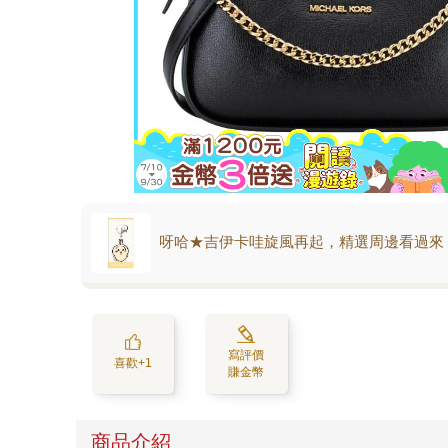
呀哈★吉伊卡哇旋風再起，精選周邊看過來
寫評價
喜歡+1
賺金幣
商品介紹