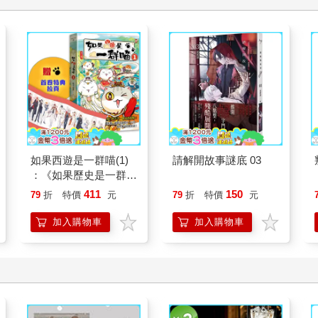
如果西遊是一群喵(1)
請解開故事謎底 03
：《如果歷史是一群
喵》作者最新力作，附
411
150
79
折
特價
元
79
折
特價
元
【首卷特典】拉頁
加入購物車
加入購物車