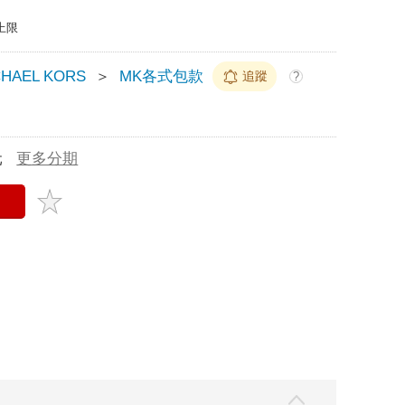
上限
CHAEL KORS
＞
MK各式包款
追蹤
?
元
更多分期