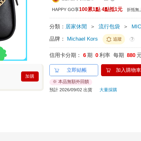
100累1點 4點抵1元
HAPPY GO享
折抵無
分類：
居家休閒
＞
流行包袋
＞
MI
品牌：
Michael Kors
追蹤
?
信用卡分期：
6
期
0
利率 每期
880
立即結帳
加入購物車
加購
※ 本品無額外回饋
預計 2026/09/02 出貨
大量採購