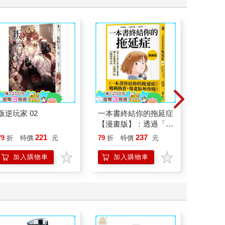
叛逆玩家 02
一本書終結你的拖延症
杖藜過
【漫畫版】：透過「小
意、杏
行動」打開大腦的行動
恭談以
221
237
79
折
特價
元
79
折
特價
元
79
折
開關，懶人也能變身
想
「行動派」的37個科
加入購物車
加入購物車
加
學方法