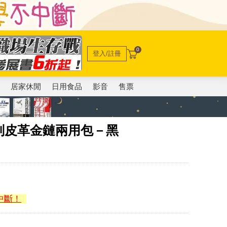
0
登入/註冊
電
居家休閒
日用食品
影音
售票
面防刮皮革金鏈兩用包－黑
中斷！