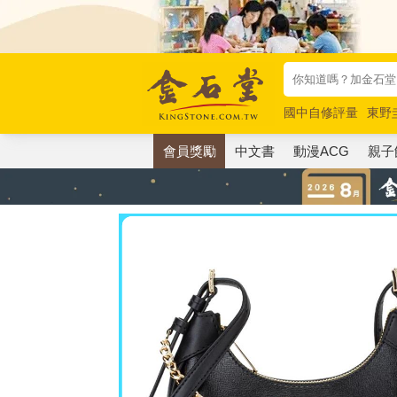
國中自修評量
東野
唯紅花綻放
奧德賽
會員獎勵
中文書
動漫ACG
親子