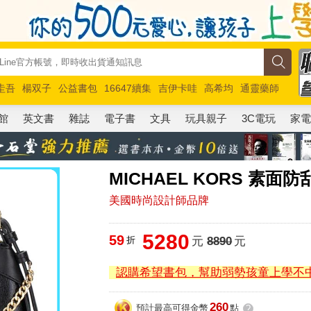
圭吾
楊双子
公益書包
16647續集
吉伊卡哇
高希均
通靈藥師
路邊攤新作
馬斯克
玩具總動員5
超慢跑
館
英文書
雜誌
電子書
文具
玩具親子
3C電玩
家
MICHAEL KORS 素
美國時尚設計師品牌
5280
59
折
元
8890
元
認購希望書包，幫助弱勢孩童上學不
260
預計最高可得金幣
點
?