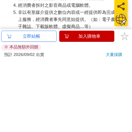
經消費者拆封之影音商品或電腦軟體。
非以有形媒介提供之數位內容或一經提供即為完成之線
上服務，經消費者事先同意始提供。（如：電子書、電
子雜誌、下載版軟體、虛擬商品…等）
已拆封之個人衛生用品。（如：內衣褲、刮鬍刀、除毛
立即結帳
加入購物車
刀…等）
※ 本品無額外回饋
若非上列種類商品，均享有到貨7天的猶豫期（含例假
日）。
預計 2026/09/02 出貨
大量採購
辦理退換貨時，商品（組合商品恕無法接受單獨退貨）必須
是您收到商品時的原始狀態（包含商品本體、配件、贈品、
保證書、所有附隨資料文件及原廠內外包裝…等），請勿直
接使用原廠包裝寄送，或於原廠包裝上黏貼紙張或書寫文
字。
退回商品若無法回復原狀，將請您負擔回復原狀所需費用，
嚴重時將影響您的退貨權益。