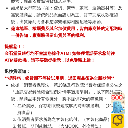
參考，商品依實際供貨樣式為準。
如果是大型商品（如：傢俱、床墊、家電、運動器材等）及
需安裝商品，請依商品頁面說明為主。訂單完成收款確認
後，出貨廠商將會和您聯繫確認相關配送等細節。
偏遠地區、樓層費及其它加價費用，皆由廠商於約定配送時
一併告知，廠商將保留出貨與否的權利。
提醒您！！
金石堂及銀行均不會請您操作ATM! 如接獲電話要求您前往
ATM提款機，請不要聽從指示，以免受騙上當！
退換貨須知：
**提醒您，鑑賞期不等於試用期，退回商品須為全新狀態**
依據「消費者保護法」第19條及行政院消費者保護處公告之
「通訊交易解除權合理例外情事適用準則」，以下商品購買
後，除商品本身有瑕疵外，將不提供7天的猶豫期：
易於腐敗、保存期限較短或解約時即將逾期。（如：生
鮮食品）
依消費者要求所為之客製化給付。（客製化商品）
報紙、期刊或雜誌。（含MOOK、外文雜誌）