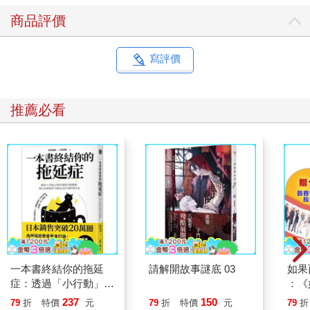
商品評價
寫評價
推薦必看
一本書終結你的拖延
請解開故事謎底 03
如果
症：透過「小行動」打
：《
開大腦的行動開關，懶
喵》
237
150
79
折
特價
元
79
折
特價
元
79
折