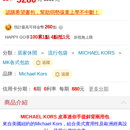
認購希望書包，幫助弱勢孩童上學不中斷！
260
預計最高可得金幣
點
?
100累1點 4點抵1元
HAPPY GO享
折抵無上限
分類：
居家休閒
＞
流行包袋
＞
MICHAEL KORS
＞
MK各式包款
追蹤
品牌：
Michael Kors
追蹤
信用卡分期：
6
期
0
利率 每期
880
元
更多分期
商品介紹
MICHAEL KORS 皮革迷你手提斜背兩用包
來自美國紐約的Michael Kors，結合美式實用性及歐洲經典設