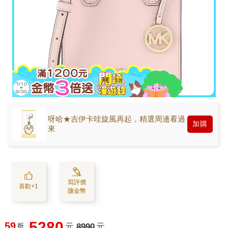
呀哈★吉伊卡哇旋風再起，精選周邊看過
加購
來
寫評價
喜歡+1
賺金幣
5280
59
折
元
8990
元