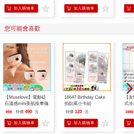
人也能變身「行動派」
【首
的37個科學方法
加入購物車
加入購物車
您可能會喜歡
【Muselove】電動砭
16647 Birthday Cake
【友
石溫感mini美肌按摩儀
拍貼風小卡組
式冷風
按鍵
490
120
特價
元
特價
元
990
1980
加入購物車
加入購物車