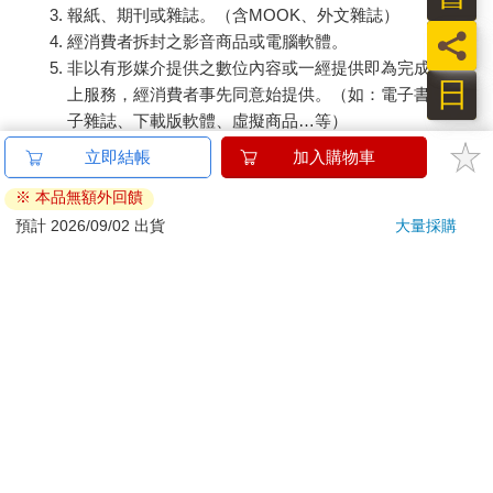
報紙、期刊或雜誌。（含MOOK、外文雜誌）
員
經消費者拆封之影音商品或電腦軟體。
非以有形媒介提供之數位內容或一經提供即為完成之線
日
上服務，經消費者事先同意始提供。（如：電子書、電
子雜誌、下載版軟體、虛擬商品…等）
已拆封之個人衛生用品。（如：內衣褲、刮鬍刀、除毛
立即結帳
加入購物車
刀…等）
※ 本品無額外回饋
若非上列種類商品，均享有到貨7天的猶豫期（含例假
日）。
預計 2026/09/02 出貨
大量採購
辦理退換貨時，商品（組合商品恕無法接受單獨退貨）必須
是您收到商品時的原始狀態（包含商品本體、配件、贈品、
保證書、所有附隨資料文件及原廠內外包裝…等），請勿直
接使用原廠包裝寄送，或於原廠包裝上黏貼紙張或書寫文
字。
退回商品若無法回復原狀，將請您負擔回復原狀所需費用，
嚴重時將影響您的退貨權益。