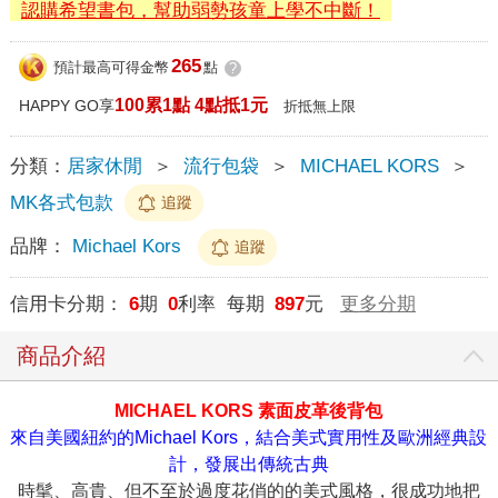
認購希望書包，幫助弱勢孩童上學不中斷！
265
預計最高可得金幣
點
?
100累1點 4點抵1元
HAPPY GO享
折抵無上限
分類：
居家休閒
＞
流行包袋
＞
MICHAEL KORS
＞
MK各式包款
追蹤
品牌：
Michael Kors
追蹤
信用卡分期：
6
期
0
利率 每期
897
元
更多分期
商品介紹
MICHAEL KORS 素面皮革後背包
來自美國紐約的Michael Kors，結合美式實用性及歐洲經典設
計，發展出傳統古典
時髦、高貴、但不至於過度花俏的的美式風格，很成功地把