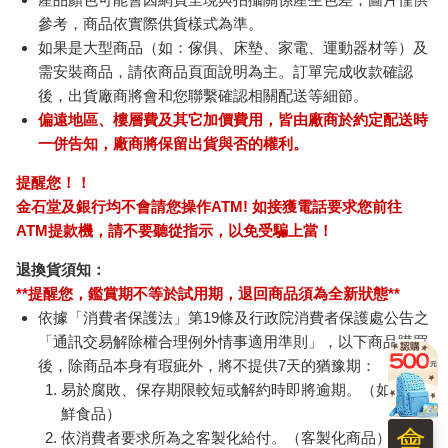
參考，商品依實際供貨樣式為準。
如果是大型商品（如：傢俱、床墊、家電、運動器材等）及
需安裝商品，請依商品頁面說明為主。訂單完成收款確認
後，出貨廠商將會和您聯繫確認相關配送等細節。
偏遠地區、樓層費及其它加價費用，皆由廠商於約定配送時
一併告知，廠商將保留出貨與否的權利。
提醒您！！
金石堂及銀行均不會請您操作ATM! 如接獲電話要求您前往
ATM提款機，請不要聽從指示，以免受騙上當！
退換貨須知：
**提醒您，鑑賞期不等於試用期，退回商品須為全新狀態**
依據「消費者保護法」第19條及行政院消費者保護處公告之
「通訊交易解除權合理例外情事適用準則」，以下商品購買
後，除商品本身有瑕疵外，將不提供7天的猶豫期：
易於腐敗、保存期限較短或解約時即將逾期。（如：生
鮮食品）
會
依消費者要求所為之客製化給付。（客製化商品）