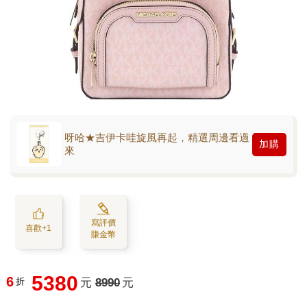
呀哈★吉伊卡哇旋風再起，精選周邊看過
加購
來
寫評價
喜歡+1
賺金幣
5380
6
折
元
8990
元