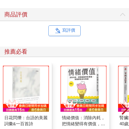
商品評價
寫評價
推薦必看
日花閃爍：台語的美麗
情緒價值：消除內耗，
腎臟
詞彙&一百首詩
把情緒變得有價值，跟
40