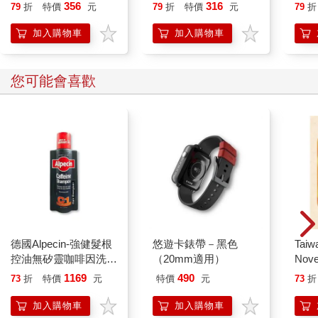
誰都能自在相處
就告
356
316
79
折
特價
元
79
折
特價
元
79
折
加入購物車
加入購物車
您可能會喜歡
德國Alpecin-強健髮根
悠遊卡錶帶－黑色
Taiw
控油無矽靈咖啡因洗髮
（20mm適用）
Nove
凝露375ml/瓶-C1強健
editi
1169
490
73
折
特價
元
特價
元
73
折
髮根(護髮洗髮精/男士
調理頭皮洗髮液/0矽靈
加入購物車
加入購物車