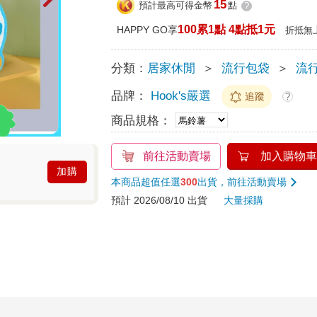
15
預計最高可得金幣
點
?
100累1點 4點抵1元
HAPPY GO享
折抵無
分類：
居家休閒
＞
流行包袋
＞
流
品牌：
Hook's嚴選
追蹤
?
商品規格：
前往活動賣場
加入購物車
加購
本商品超值任選
300
出貨，前往活動賣場
預計 2026/08/10 出貨
大量採購