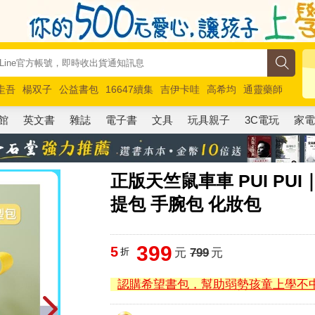
圭吾
楊双子
公益書包
16647續集
吉伊卡哇
高希均
通靈藥師
路邊攤新作
馬斯克
玩具總動員5
超慢跑
館
英文書
雜誌
電子書
文具
玩具親子
3C電玩
家
正版天竺鼠車車 PUI PU
提包 手腕包 化妝包
399
5
折
元
799
元
認購希望書包，幫助弱勢孩童上學不