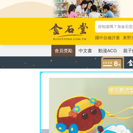
國中自修評量
東野
唯紅花綻放
奧德賽
會員獎勵
中文書
動漫ACG
親子