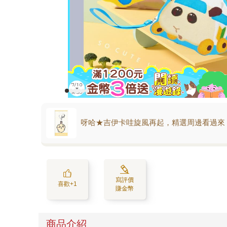
呀哈★吉伊卡哇旋風再起，精選周邊看過來
寫評價
喜歡+1
賺金幣
商品介紹