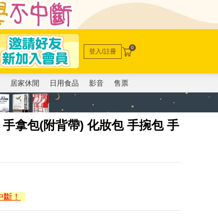
0
登入/註冊
電
居家休閒
日用食品
影音
售票
I｜手拿包(附背帶) 化妝包 手捥包 手
中斷！