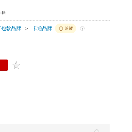
上限
行包款品牌
＞
卡通品牌
追蹤
?