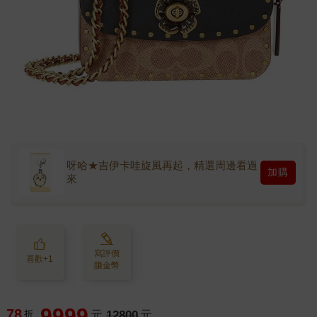
呀哈★吉伊卡哇旋風再起，精選周邊看過
加購
來
寫評價
喜歡+1
賺金幣
9999
78
折
元
12800
元