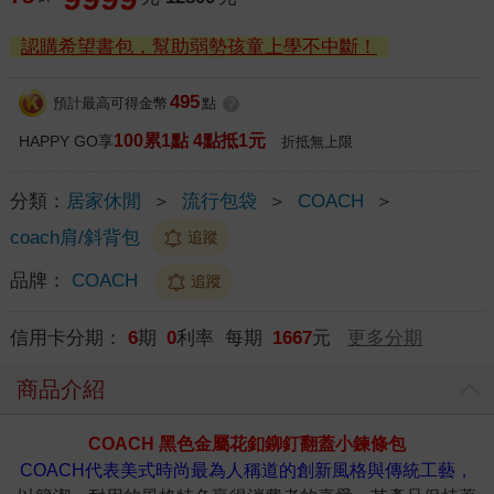
認購希望書包，幫助弱勢孩童上學不中斷！
495
預計最高可得金幣
點
?
100累1點 4點抵1元
HAPPY GO享
折抵無上限
分類：
居家休閒
＞
流行包袋
＞
COACH
＞
coach肩/斜背包
追蹤
品牌：
COACH
追蹤
信用卡分期：
6
期
0
利率 每期
1667
元
更多分期
商品介紹
COACH 黑色金屬花釦鉚釘翻蓋小鍊條包
COACH代表美式時尚最為人稱道的創新風格與傳統工藝，