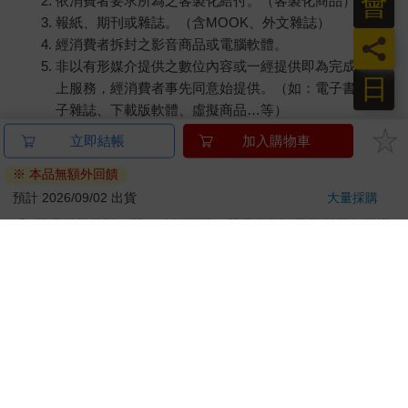
會
依消費者要求所為之客製化給付。（客製化商品）
報紙、期刊或雜誌。（含MOOK、外文雜誌）
員
經消費者拆封之影音商品或電腦軟體。
非以有形媒介提供之數位內容或一經提供即為完成之線
日
上服務，經消費者事先同意始提供。（如：電子書、電
子雜誌、下載版軟體、虛擬商品…等）
已拆封之個人衛生用品。（如：內衣褲、刮鬍刀、除毛
立即結帳
加入購物車
刀…等）
※ 本品無額外回饋
若非上列種類商品，均享有到貨7天的猶豫期（含例假
日）。
預計 2026/09/02 出貨
大量採購
辦理退換貨時，商品（組合商品恕無法接受單獨退貨）必須
是您收到商品時的原始狀態（包含商品本體、配件、贈品、
保證書、所有附隨資料文件及原廠內外包裝…等），請勿直
接使用原廠包裝寄送，或於原廠包裝上黏貼紙張或書寫文
字。
退回商品若無法回復原狀，將請您負擔回復原狀所需費用，
嚴重時將影響您的退貨權益。