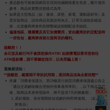
產品顏色可能會因網頁呈現與拍攝關係產生色差，圖片僅供
參考，商品依實際供貨樣式為準。
如果是大型商品（如：傢俱、床墊、家電、運動器材等）及
需安裝商品，請依商品頁面說明為主。訂單完成收款確認
後，出貨廠商將會和您聯繫確認相關配送等細節。
偏遠地區、樓層費及其它加價費用，皆由廠商於約定配送時
一併告知，廠商將保留出貨與否的權利。
提醒您！！
金石堂及銀行均不會請您操作ATM! 如接獲電話要求您前往
ATM提款機，請不要聽從指示，以免受騙上當！
退換貨須知：
**提醒您，鑑賞期不等於試用期，退回商品須為全新狀態**
依據「消費者保護法」第19條及行政院消費者保護處公告之
「通訊交易解除權合理例外情事適用準則」，以下商品購買
後，除商品本身有瑕疵外，將不提供7天的猶豫期：
易於腐敗、保存期限較短或解約時即將逾期。（如：生
鮮食品）