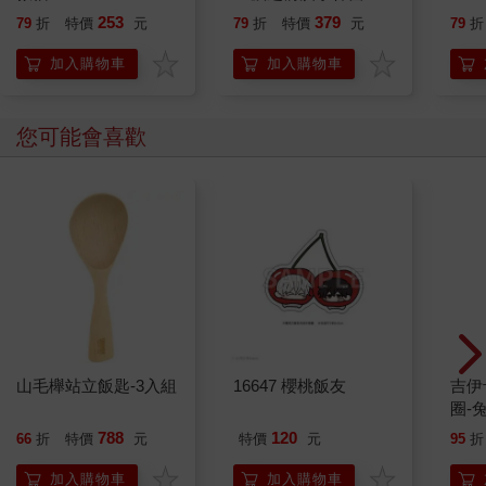
就告訴我這些事
253
379
79
折
特價
元
79
折
特價
元
79
折
加入購物車
加入購物車
您可能會喜歡
山毛櫸站立飯匙-3入組
16647 櫻桃飯友
吉伊卡哇 
圈-
788
120
66
折
特價
元
特價
元
95
折
加入購物車
加入購物車