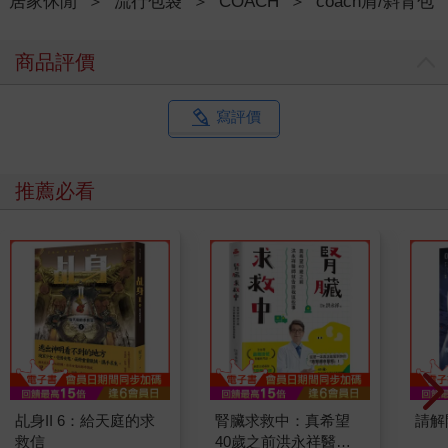
居家休閒
＞
流行包袋
＞
COACH
＞
coach肩/斜背包
商品評價
寫評價
推薦必看
乩身II 6：給天庭的求
腎臟求救中：真希望
請解
救信
40歲之前洪永祥醫師