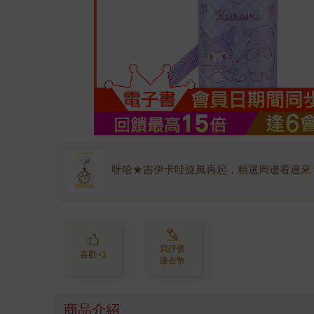
呀哈★吉伊卡哇旋風再起，精選周邊看過來
寫評價
喜歡+1
賺金幣
商品介紹