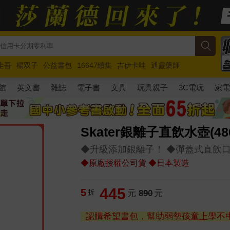
圭吾
楊双子
公益書包
16647續集
吉伊卡哇
通靈藥師
路邊攤新作
馬斯克
玩具總動員5
超慢跑
館
英文書
雜誌
電子書
文具
玩具親子
3C電玩
家
Skater銀離子直飲水壺(48
◆升級添加銀離子！ ◆彈蓋式直飲
◆原廠授權公司貨 ◆日本製造
445
5
折
元
890
元
認購希望書包，幫助弱勢孩童上學不