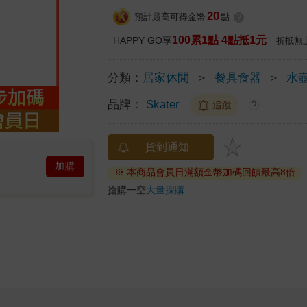
20
預計最高可得金幣
點
?
100累1點 4點抵1元
HAPPY GO享
折抵無
分類：
居家休閒
＞
餐具食器
＞
水
品牌：
Skater
追蹤
?
貨到通知
加購
※ 本商品會員日滿額金幣加碼回饋最高8倍
搶購一空
大量採購