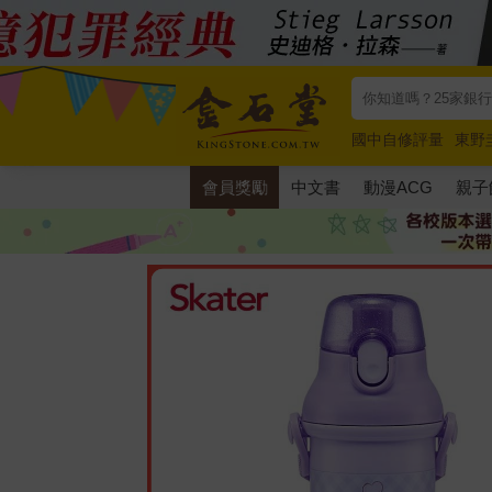
國中自修評量
東野
唯紅花綻放
奧德賽
會員獎勵
中文書
動漫ACG
親子