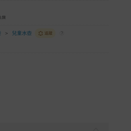
上限
壺
＞
兒童水壺
追蹤
?