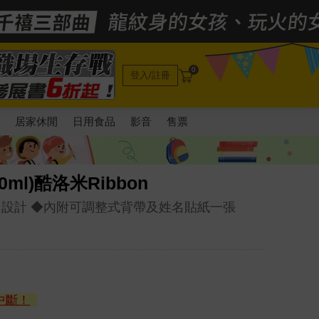
0
登入/註冊
電
居家休閒
日用食品
影音
售票
0ml)酷洛米Ribbon
口設計 ◆內附可調整式背帶及姓名貼紙一張
中斷！