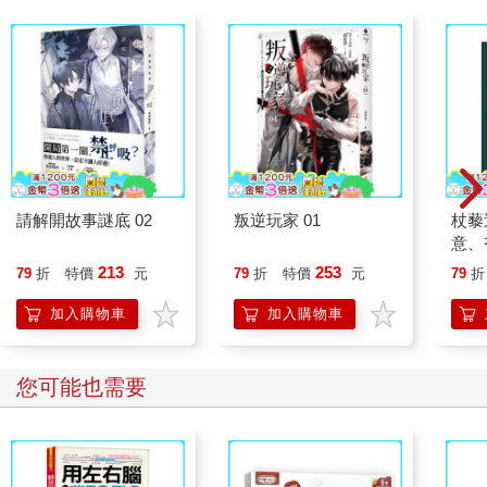
請解開故事謎底 02
叛逆玩家 01
杖藜
意、
恭談
213
253
79
折
特價
元
79
折
特價
元
79
折
想
加入購物車
加入購物車
您可能也需要