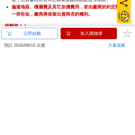
偏遠地區、樓層費及其它加價費用，皆由廠商於約定配送時
一併告知，廠商將保留出貨與否的權利。
提醒您！！
金石堂及銀行均不會請您操作ATM! 如接獲電話要求您前往
立即結帳
加入購物車
ATM提款機，請不要聽從指示，以免受騙上當！
預計 2026/08/10 出貨
大量採購
退換貨須知：
**提醒您，鑑賞期不等於試用期，退回商品須為全新狀態**
依據「消費者保護法」第19條及行政院消費者保護處公告之
「通訊交易解除權合理例外情事適用準則」，以下商品購買
後，除商品本身有瑕疵外，將不提供7天的猶豫期：
易於腐敗、保存期限較短或解約時即將逾期。（如：生
鮮食品）
依消費者要求所為之客製化給付。（客製化商品）
報紙、期刊或雜誌。（含MOOK、外文雜誌）
經消費者拆封之影音商品或電腦軟體。
非以有形媒介提供之數位內容或一經提供即為完成之線
上服務，經消費者事先同意始提供。（如：電子書、電