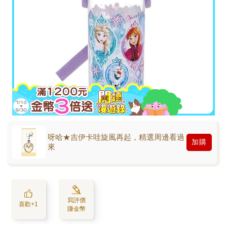
呀哈★吉伊卡哇旋風再起，精選周邊看過
加購
來
寫評價
喜歡+1
賺金幣