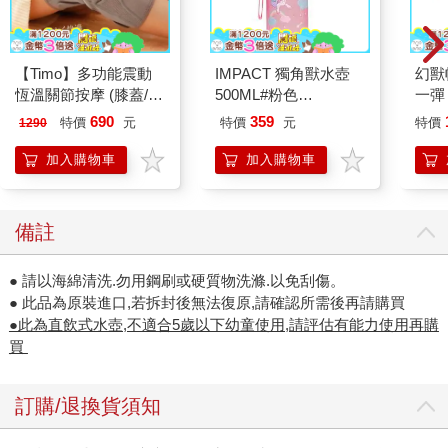
【Timo】多功能震動
IMPACT 獨角獸水壺
幻獸
恆溫關節按摩 (膝蓋/
500ML#粉色
一彈 
肩/手肘通用) 無線充電
IM00B11PK
Pal
690
359
特價
元
特價
元
特價
1290
加熱護膝 智能震動護
盒）
膝熱敷 【單入組】
加入購物車
加入購物車
備註
● 請以海綿清洗.勿用鋼刷或硬質物洗滌.以免刮傷。
● 此品為原裝進口,若拆封後無法復原,請確認所需後再請購買
●此為直飲式水壺,不適合5歲以下幼童使用,請評估有能力使用再購
買
訂購/退換貨須知