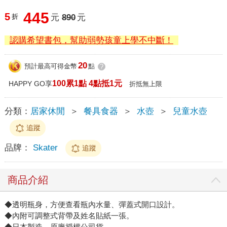
445
5
折
元
890
元
認購希望書包，幫助弱勢孩童上學不中斷！
20
預計最高可得金幣
點
?
100累1點 4點抵1元
HAPPY GO享
折抵無上限
分類：
居家休閒
＞
餐具食器
＞
水壺
＞
兒童水壺
追蹤
品牌：
Skater
追蹤
商品介紹
◆透明瓶身，方便查看瓶內水量、彈蓋式開口設計。
◆內附可調整式背帶及姓名貼紙一張。
◆日本製造、原廠授權公司貨。