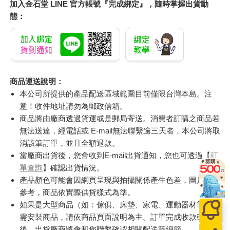
加入金石堂 LINE 官方帳號『完成綁定』，隨時掌握出貨動
態：
商品運送說明：
本公司所提供的產品配送區域範圍目前僅限台灣本島。注
意！收件地址請勿為郵政信箱。
商品將由廠商透過貨運或是郵局寄送。消費者訂購之商品若
無法送達，經電話或 E-mail無法聯繫逾三天者，本公司將取
消該筆訂單，並且全額退款。
當廠商出貨後，您會收到E-mail出貨通知，您也可透過【
訂
單查詢
】確認出貨情況。
產品顏色可能會因網頁呈現與拍攝關係產生色差，圖片僅供
參考，商品依實際供貨樣式為準。
如果是大型商品（如：傢俱、床墊、家電、運動器材等）及
需安裝商品，請依商品頁面說明為主。訂單完成收款確認
後，出貨廠商將會和您聯繫確認相關配送等細節。