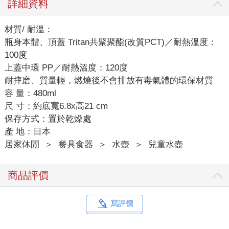
詳細資料
材質/ 耐溫：
瓶身本體、頂蓋 Tritan共聚聚酯(改質PCT)／耐熱溫度：
100度
上蓋中環 PP／耐熱溫度：120度
耐摔磨、質量輕，燃燒後不會排放有毒氣體的環保材質
容 量：480ml
尺 寸：約底寬6.8x高21 cm
保存方式：置於乾燥處
產 地：日本
居家休閒
＞
餐具食器
＞
水壺
＞
兒童水壺
商品評價
寫評價