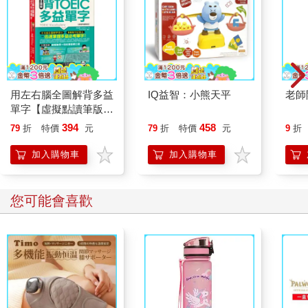
用左右腦全圖解背多益
IQ益智：小熊天平
老師
單字【虛擬點讀筆版】
(附「Youtor App」內
394
458
79
折
特價
元
79
折
特價
元
9
折
含VRP虛擬點讀筆+防
水書套)
加入購物車
加入購物車
您可能會喜歡