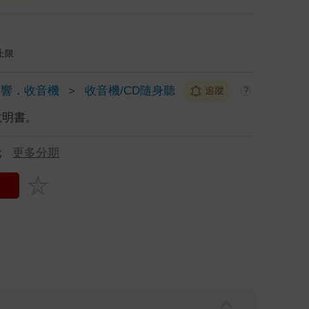
上限
音響．收音機
＞
收音機/CD隨身聽
追蹤
?
說明書。
元
更多分期