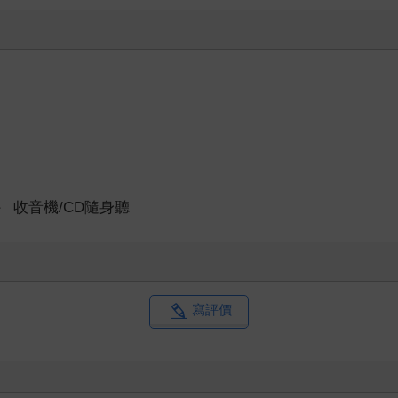
＞
收音機/CD隨身聽
寫評價