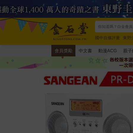
國中自修評量
東野
唯紅花綻放
奧德賽
會員獎勵
中文書
動漫ACG
親子