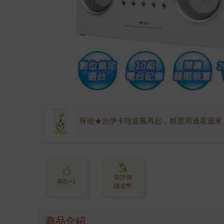
呀哈★吉伊卡哇旋風再起，精選周邊看過來
寫評價
喜歡+1
賺金幣
商品介紹