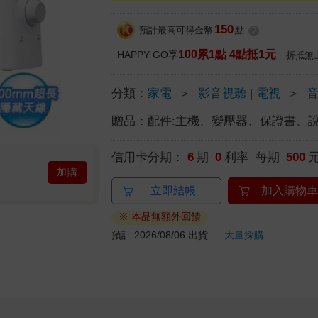
150
預計最高可得金幣
點
?
100累1點 4點抵1元
HAPPY GO享
折抵無
分類：
家電
＞
影音視聽 | 電視
＞
贈品：
配件:主機、變壓器、保證書、
信用卡分期：
6
期
0
利率 每期
500
加購
立即結帳
加入購物車
※ 本品無額外回饋
預計 2026/08/06 出貨
大量採購