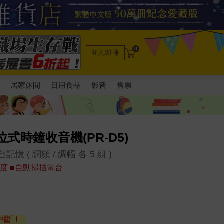
0
登入/註冊
電
居家休閒
日用食品
影音
售票
位式時鐘收音機(PR-D5)
 ( 調頻 / 調幅 各 5 組 )
感度 ■自動掃描電台
中斷！