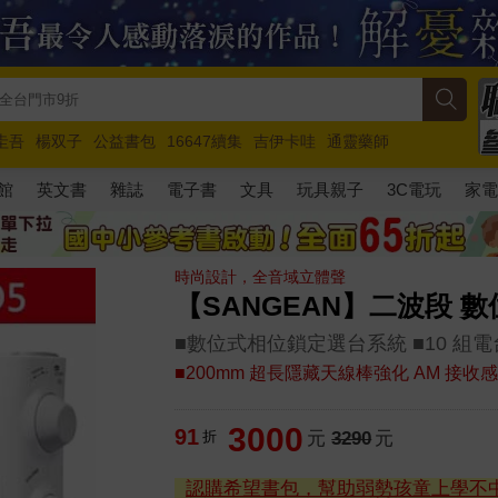
圭吾
楊双子
公益書包
16647續集
吉伊卡哇
通靈藥師
路邊攤新作
馬斯克
玩具總動員5
超慢跑
館
英文書
雜誌
電子書
文具
玩具親子
3C電玩
家
時尚設計，全音域立體聲
【SANGEAN】二波段 數
■數位式相位鎖定選台系統 ■10 組電台記憶
■200mm 超長隱藏天線棒強化 AM 接收
3000
91
折
元
3290
元
認購希望書包，幫助弱勢孩童上學不