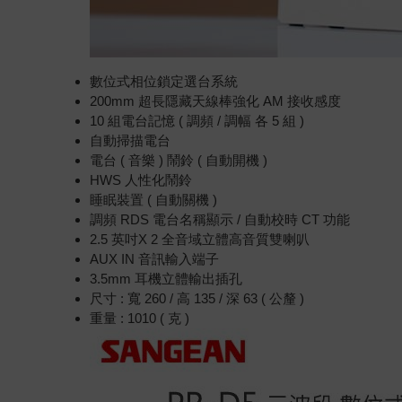
數位式相位鎖定選台系統
200mm 超長隱藏天線棒強化 AM 接收感度
10 組電台記憶 ( 調頻 / 調幅 各 5 組 )
自動掃描電台
電台 ( 音樂 ) 鬧鈴 ( 自動開機 )
HWS 人性化鬧鈴
睡眠裝置 ( 自動關機 )
調頻 RDS 電台名稱顯示 / 自動校時 CT 功能
2.5 英吋X 2 全音域立體高音質雙喇叭
AUX IN 音訊輸入端子
3.5mm 耳機立體輸出插孔
尺寸 : 寬 260 / 高 135 / 深 63 ( 公釐 )
重量 : 1010 ( 克 )