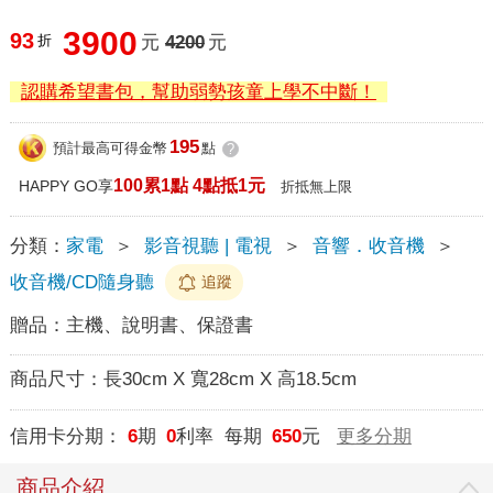
3900
93
折
元
4200
元
認購希望書包，幫助弱勢孩童上學不中斷！
195
預計最高可得金幣
點
?
100累1點 4點抵1元
HAPPY GO享
折抵無上限
分類：
家電
＞
影音視聽 | 電視
＞
音響．收音機
＞
收音機/CD隨身聽
追蹤
贈品：
主機、說明書、保證書
商品尺寸：
長30cm X 寬28cm X 高18.5cm
信用卡分期：
6
期
0
利率 每期
650
元
更多分期
商品介紹