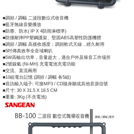
■調頻 / 調幅 二波段數位式收音機
■藍牙無線音樂播放
■防塵、防水( IP X 4防雨淋標準)
■防撞耐摔PP塑鋼護架、堅固ABS高塑性防護機體
■調頻 / 調幅 高接收感度；調頻軟式天線，經久耐用
■5吋傳真效率全音域喇叭
■5W高輸出功率，音量超大，適合戶外及噪音工作場所
■2號鎳氫 (Ni-MH) 充電電池充電功能
■交流、直流兩用
■10組電台記憶 (調頻 / 調幅 各5組)
■音訊輸入端子: 可接MP3 / CD隨身聽或其他音源信號
■尺寸: 30 X 31.5 X 18.5 CM
■重量: 3Kg (不含電池)