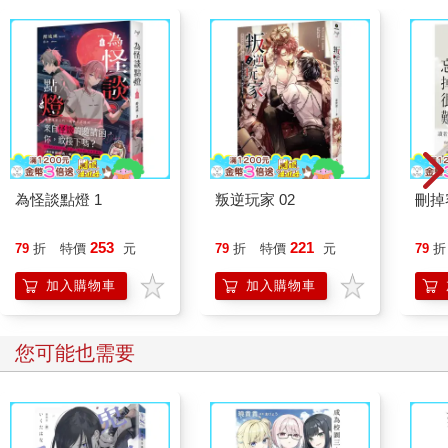
為怪談點燈 1
叛逆玩家 02
刪掉
253
221
79
折
特價
元
79
折
特價
元
79
折
加入購物車
加入購物車
您可能也需要