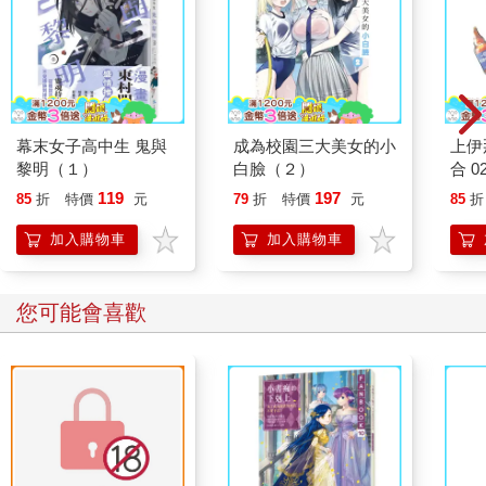
幕末女子高中生 鬼與
成為校園三大美女的小
上伊
黎明（１）
白臉（２）
合 0
119
197
85
折
特價
元
79
折
特價
元
85
折
加入購物車
加入購物車
您可能會喜歡