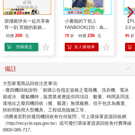
跟殭屍伊央一起共享春
小書痴的下剋上
【P
宵一刻 冥婚的新娘番
FANBOOK(10)：為了
3.0
外篇
成為圖書管理員不擇手
黑 
200
236
特價
元
79
折
特價
元
95
折
段！
預購限定
加入購物車
備註
大型家電商品回收注意事項:
- 廢四機回收說明:「新購公告指定規格之電視機、洗衣機、電冰
箱或冷、暖氣機時，販賣業者應提供同項目、數量、時間及同送
達地址之廢四機回收（搬、載運）無償服務。但不包含為搬運、
拆卸而動用大型機具、工程或危險施工等。
-消費者若對於廢四機回收有任何疑問，可上環保署資源回收網
（http://recycle.epa.gov.tw）或可撥打環保署資源回收免付費專線
0800-085-717。