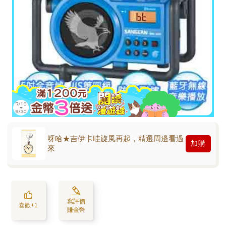
呀哈★吉伊卡哇旋風再起，精選周邊看過
加購
來
寫評價
喜歡+1
賺金幣