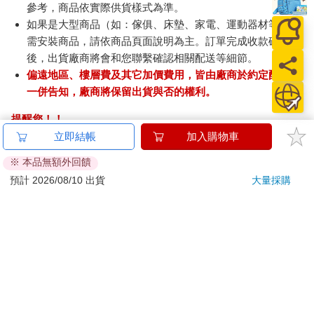
參考，商品依實際供貨樣式為準。
如果是大型商品（如：傢俱、床墊、家電、運動器材等）及
需安裝商品，請依商品頁面說明為主。訂單完成收款確認
後，出貨廠商將會和您聯繫確認相關配送等細節。
偏遠地區、樓層費及其它加價費用，皆由廠商於約定配送時
一併告知，廠商將保留出貨與否的權利。
提醒您！！
金石堂及銀行均不會請您操作ATM! 如接獲電話要求您前往
立即結帳
加入購物車
ATM提款機，請不要聽從指示，以免受騙上當！
※ 本品無額外回饋
退換貨須知：
預計 2026/08/10 出貨
大量採購
**提醒您，鑑賞期不等於試用期，退回商品須為全新狀態**
依據「消費者保護法」第19條及行政院消費者保護處公告之
「通訊交易解除權合理例外情事適用準則」，以下商品購買
後，除商品本身有瑕疵外，將不提供7天的猶豫期：
易於腐敗、保存期限較短或解約時即將逾期。（如：生
鮮食品）
依消費者要求所為之客製化給付。（客製化商品）