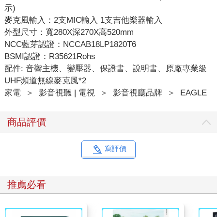
示)
麥克風輸入：2支MIC輸入 1支吉他樂器輸入
外型尺寸：寬280X深270X高520mm
NCC藍芽認證：NCCAB18LP1820T6
BSMI認證：R35621Rohs
配件: 音響主機、變壓器、保證書、說明書、原廠專業級
UHF頻道無線麥克風*2
家電
＞
影音視聽 | 電視
＞
影音視廳品牌
＞
EAGLE
商品評價
寫評價
推薦必看