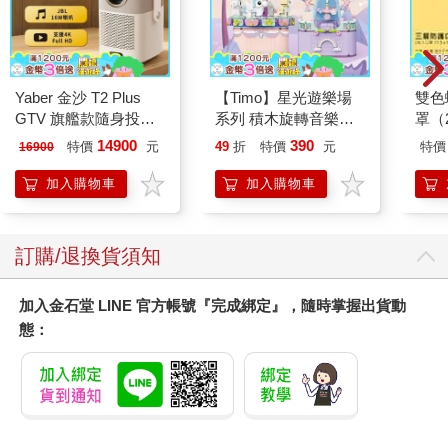
Yaber 金沙 T2 Plus
【Timo】星光遊樂場
雙色
GTV 旗艦款隨身投影
系列 積木旋轉音樂盒
罩（
機
禮物
14900
390
特價
元
49
折
特價
元
特價
16900
加入購物車
加入購物車
訂購/退換貨須知
加入金石堂 LINE 官方帳號『完成綁定』，隨時掌握出貨動
態：