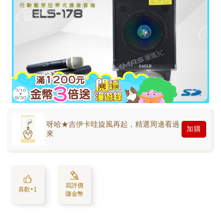
呀哈★吉伊卡哇旋風再起，精選周邊看過
加購
來
寫評價
喜歡+1
賺金幣