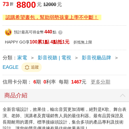
8800
73
折
元
12000
元
認購希望書包，幫助弱勢孩童上學不中斷！
440
預計最高可得金幣
點
?
100累1點 4點抵1元
HAPPY GO享
折抵無上限
分類：
家電
＞
影音視聽 | 電視
＞
影音視廳品牌
＞
EAGLE
追蹤
信用卡分期：
6
期
0
利率 每期
1467
元
更多分期
商品介紹
全新音場設計，效果佳，輸出音質更加清晰，絕對是K歌、舞台表
演、老師、演講者及賣場銷售人員的最佳利器。最有品質保證及
長期耐用的選擇。標準接線頭設計，集合多項的產品專利及技術
設計，讓您的聲音傳達擁有最佳的效果表現 !