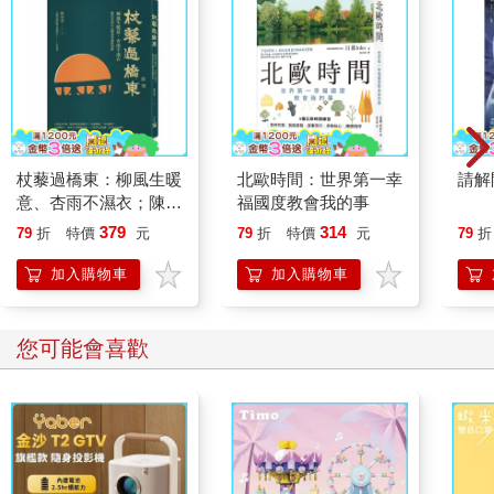
杖藜過橋東：柳風生暖
北歐時間：世界第一幸
請解
意、杏雨不濕衣；陳亮
福國度教會我的事
恭談以心轉境的適齡漫
379
314
79
折
特價
元
79
折
特價
元
79
折
想
加入購物車
加入購物車
您可能會喜歡