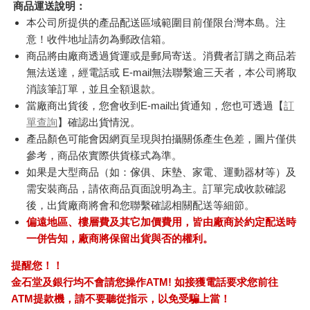
商品運送說明：
本公司所提供的產品配送區域範圍目前僅限台灣本島。注
意！收件地址請勿為郵政信箱。
商品將由廠商透過貨運或是郵局寄送。消費者訂購之商品若
無法送達，經電話或 E-mail無法聯繫逾三天者，本公司將取
消該筆訂單，並且全額退款。
當廠商出貨後，您會收到E-mail出貨通知，您也可透過【
訂
單查詢
】確認出貨情況。
產品顏色可能會因網頁呈現與拍攝關係產生色差，圖片僅供
參考，商品依實際供貨樣式為準。
如果是大型商品（如：傢俱、床墊、家電、運動器材等）及
需安裝商品，請依商品頁面說明為主。訂單完成收款確認
後，出貨廠商將會和您聯繫確認相關配送等細節。
偏遠地區、樓層費及其它加價費用，皆由廠商於約定配送時
一併告知，廠商將保留出貨與否的權利。
提醒您！！
金石堂及銀行均不會請您操作ATM! 如接獲電話要求您前往
ATM提款機，請不要聽從指示，以免受騙上當！