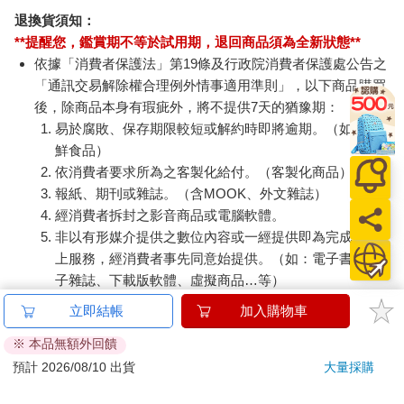
退換貨須知：
**提醒您，鑑賞期不等於試用期，退回商品須為全新狀態**
依據「消費者保護法」第19條及行政院消費者保護處公告之
「通訊交易解除權合理例外情事適用準則」，以下商品購買
後，除商品本身有瑕疵外，將不提供7天的猶豫期：
易於腐敗、保存期限較短或解約時即將逾期。（如：生
鮮食品）
依消費者要求所為之客製化給付。（客製化商品）
報紙、期刊或雜誌。（含MOOK、外文雜誌）
經消費者拆封之影音商品或電腦軟體。
非以有形媒介提供之數位內容或一經提供即為完成之線
上服務，經消費者事先同意始提供。（如：電子書、電
子雜誌、下載版軟體、虛擬商品…等）
已拆封之個人衛生用品。（如：內衣褲、刮鬍刀、除毛
立即結帳
加入購物車
刀…等）
※ 本品無額外回饋
若非上列種類商品，均享有到貨7天的猶豫期（含例假
日）。
預計 2026/08/10 出貨
大量採購
辦理退換貨時，商品（組合商品恕無法接受單獨退貨）必須