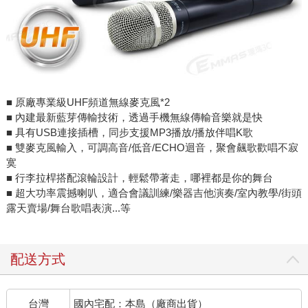
■ 原廠專業級UHF頻道無線麥克風*2
■ 內建最新藍芽傳輸技術，透過手機無線傳輸音樂就是快
■ 具有USB連接插槽，同步支援MP3播放/播放伴唱K歌
■ 雙麥克風輸入，可調高音/低音/ECHO迴音，聚會飆歌歡唱不寂
寞
■ 行李拉桿搭配滾輪設計，輕鬆帶著走，哪裡都是你的舞台
■ 超大功率震撼喇叭，適合會議訓練/樂器吉他演奏/室內教學/街頭
露天賣場/舞台歌唱表演...等
配送方式
台灣
國內宅配：本島（廠商出貨）