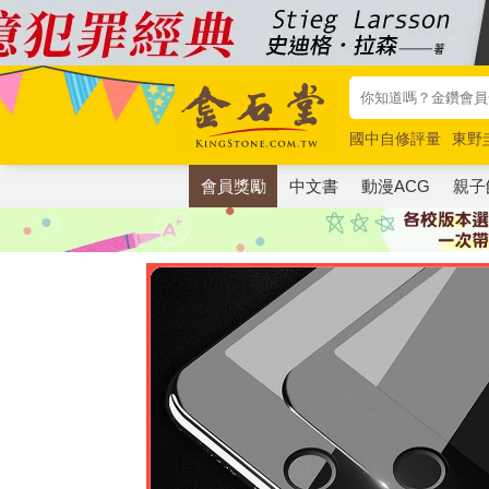
國中自修評量
東野
唯紅花綻放
奧德賽
會員獎勵
中文書
動漫ACG
親子