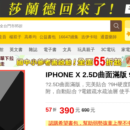
圭吾
楊双子
高希均
公益書包
16647續集
吉伊卡哇
通靈藥師
路邊攤新作
馬斯克
玩具總動員5
超慢跑
館
英文書
雜誌
電子書
文具
玩具親子
3C電玩
家
IPHONE X 2.5D曲面
?2.5D曲面滿版，完美貼合 ?9H硬
附，自動貼合 ?電鍍疏水疏油層 使
390
57
折
元
690
元
認購希望書包，幫助弱勢孩童上學不