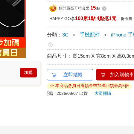
15
預計最高可得金幣
點
?
100累1點 4點抵1元
HAPPY GO享
折抵無
分類：
3C
＞
手機配件
＞
iPhone
?
商品尺寸：
長15cm X 寬8cm X 高0.3c
加購
立即結帳
加入購物車
※ 本商品會員日滿額金幣加碼回饋最高5倍
預計 2026/08/07 出貨
大量採購