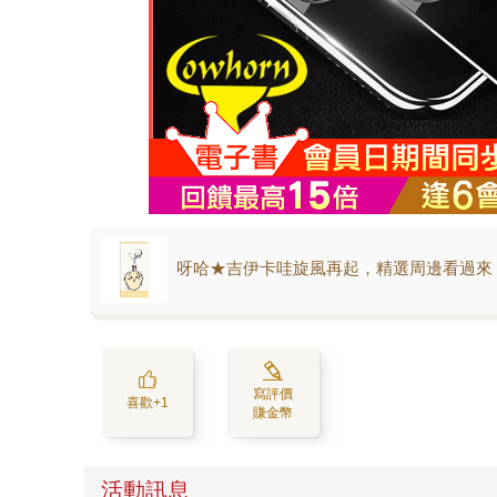
呀哈★吉伊卡哇旋風再起，精選周邊看過來
寫評價
喜歡+1
賺金幣
活動訊息