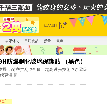
0
登入/註冊
電
居家休閒
日用食品
影音
售票
滿版 9H防爆鋼化玻璃保護貼 （黑色）
度防爆，耐磨抗刮 ?全膠，超高透光技術 ?靜電吸
手感更滑順
中斷！