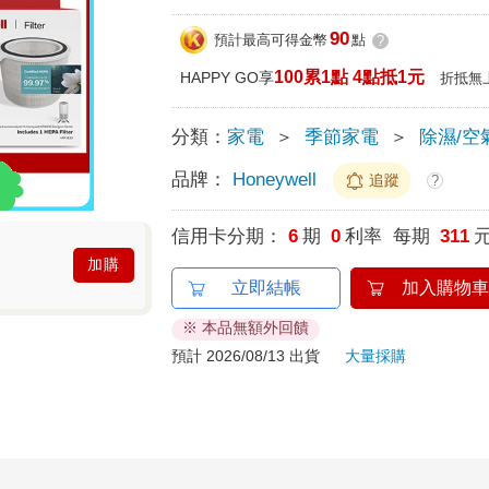
90
預計最高可得金幣
點
?
100累1點 4點抵1元
HAPPY GO享
折抵無
分類：
家電
＞
季節家電
＞
除濕/空
品牌：
Honeywell
追蹤
?
信用卡分期：
6
期
0
利率 每期
311
加購
立即結帳
加入購物車
※ 本品無額外回饋
預計 2026/08/13 出貨
大量採購