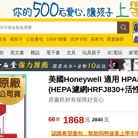
圭吾
楊双子
公益書包
16647續集
吉伊卡哇
高希均
通靈藥師
路邊攤新作
馬斯克
玩具總動員5
超慢跑
館
英文書
雜誌
電子書
文具
玩具親子
3C電玩
家
美國Honeywell 適用 
(HEPA濾網HRFJ830+活
原廠耗材有保障好安心
1868
66
折
元
2840
元
認購希望書包，幫助弱勢孩童上學不