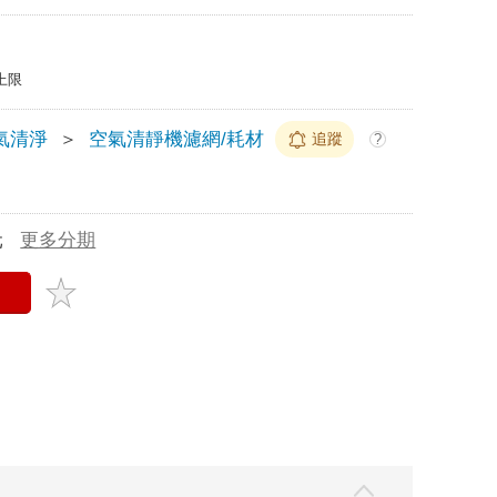
上限
氣清淨
＞
空氣清靜機濾網/耗材
追蹤
?
元
更多分期