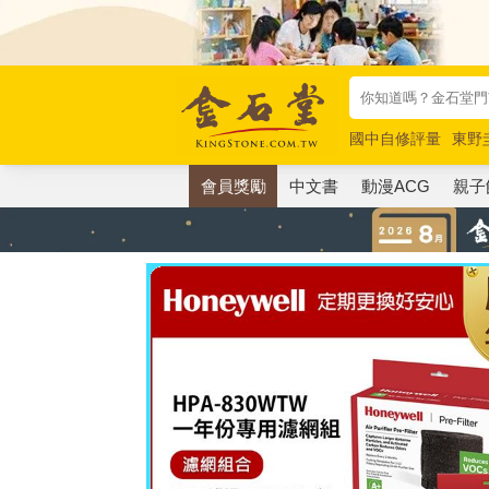
國中自修評量
東野
唯紅花綻放
奧德賽
會員獎勵
中文書
動漫ACG
親子