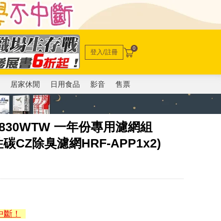
0
登入/註冊
電
居家休閒
日用食品
影音
售票
HPA830WTW 一年份專用濾網組
性碳CZ除臭濾網HRF-APP1x2)
中斷！