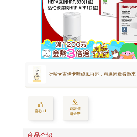
呀哈★吉伊卡哇旋風再起，精選周邊看過來
寫評價
喜歡+1
賺金幣
商品介紹