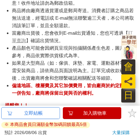
意！收件地址請勿為郵政信箱。
商品將由廠商透過貨運或是郵局寄送。消費者訂購之商品若
無法送達，經電話或 E-mail無法聯繫逾三天者，本公司將取
消該筆訂單，並且全額退款。
當廠商出貨後，您會收到E-mail出貨通知，您也可透過【
訂
單查詢
】確認出貨情況。
產品顏色可能會因網頁呈現與拍攝關係產生色差，圖片僅供
參考，商品依實際供貨樣式為準。
如果是大型商品（如：傢俱、床墊、家電、運動器材等）及
會
需安裝商品，請依商品頁面說明為主。訂單完成收款確認
後，出貨廠商將會和您聯繫確認相關配送等細節。
員
偏遠地區、樓層費及其它加價費用，皆由廠商於約定配送時
日
一併告知，廠商將保留出貨與否的權利。
提醒您！！
金石堂及銀行均不會請您操作ATM! 如接獲電話要求您前往
立即結帳
加入購物車
ATM提款機，請不要聽從指示，以免受騙上當！
※ 本商品會員日滿額金幣加碼回饋最高5倍
退換貨須知：
預計 2026/08/06 出貨
大量採購
**提醒您，鑑賞期不等於試用期，退回商品須為全新狀態**