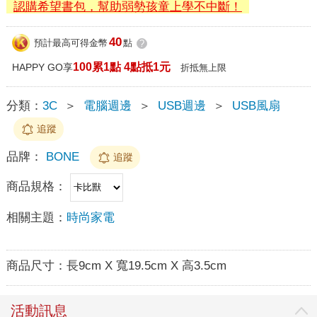
認購希望書包，幫助弱勢孩童上學不中斷！
40
預計最高可得金幣
點
?
100累1點 4點抵1元
HAPPY GO享
折抵無上限
分類：
3C
＞
電腦週邊
＞
USB週邊
＞
USB風扇
追蹤
品牌：
BONE
追蹤
商品規格：
相關主題：
時尚家電
商品尺寸：
長9cm X 寬19.5cm X 高3.5cm
活動訊息