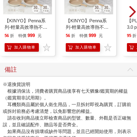
【KINYO】Penna系
【KINYO】Penna系
【P
列-輕量高效導熱不沾
列-輕量高效導熱不沾
3.0
平煎鍋30cm
平煎鍋30cm
粉 
999
999
56
折
特價
元
56
折
特價
元
95
折
加入購物車
加入購物車
備註
※退換貨說明
根據消保法，消費者購買商品後享有七天猶豫/鑑賞期的權益
（鑑賞期非試用期）。
耳機類商品屬於個人衛生用品，一旦拆封即視為購買，訂購前
或拆封前務必考慮清楚，以免影響您的權益。
請在收到商品後立即檢查商品的型號、數量、外觀是否正確無
誤，並且確認配件、贈品等是否齊全。
如果商品沒有損壞或缺件等問題，並且已經開始使用，則表示