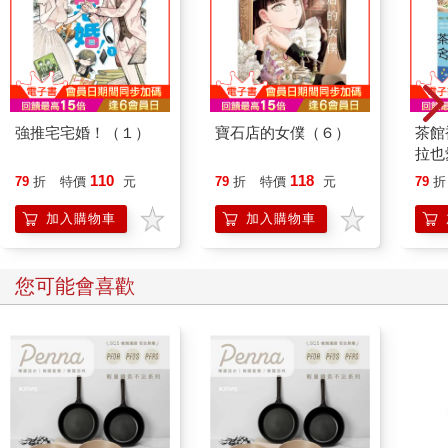
強推宅宅婚！（１）
寶石店的女僕（６）
茶館
拉也
網紅
110
118
79
折
特價
元
79
折
特價
元
79
折
館裡
加入購物車
加入購物車
您可能會喜歡