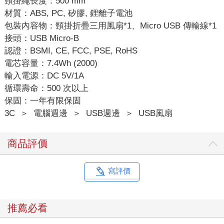
頸掛繩長度：500 mm
材質：ABS, PC, 矽膠, 鋰離子電池
包裝內容物：頸掛折疊三用風扇*1、Micro USB 傳輸線*1
接頭：USB Micro-B
認證：BSMI, CE, FCC, PSE, RoHS
電芯容量：7.4Wh (2000)
輸入電源：DC 5V/1A
循環壽命：500 次以上
保固：一年有限保固
3C
＞
電腦週邊
＞
USB週邊
＞
USB風扇
商品評價
寫評價
推薦必看