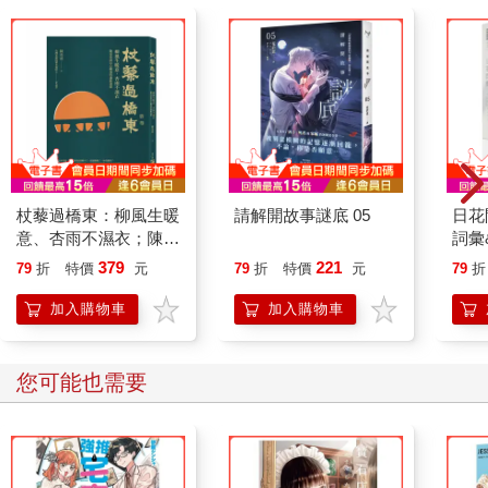
杖藜過橋東：柳風生暖
請解開故事謎底 05
日花
意、杏雨不濕衣；陳亮
詞彙
恭談以心轉境的適齡漫
379
221
79
折
特價
元
79
折
特價
元
79
折
想
加入購物車
加入購物車
您可能也需要