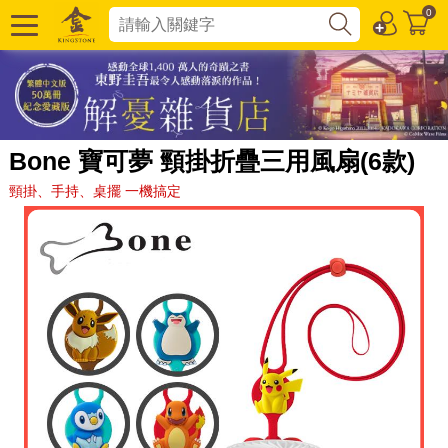
0
Bone 寶可夢 頸掛折疊三用風扇(6款)
頸掛、手持、桌擺 一機搞定