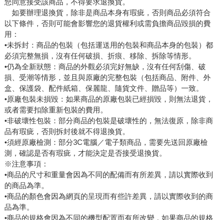
您同意接受該商品，不得要求退換貨。
如要辦理退換貨，除非是商品本身有瑕疵，否則商品必須符合
以下條件，否則可能會影響您的退貨權利或需負擔商品毀損的費
用：
•未拆封：商品的包裝（包括運送用的包裝和商品本身的包裝）都
必須完整無損，沒有任何破損、折痕、移除、拆除等情形。
•仍為全新狀態：商品的外觀必須完好無缺，沒有任何刮傷、破
損、受潮等情形，並且與原廠的完整包裝（包括商品、附件、外
盒、保護袋、配件紙箱、保麗龍、隨貨文件、贈品等）一致。
•原廠包裝未損毀：如果商品的原廠包裝已經損毀，則無法退貨，
或者需要扣除重新包裝的費用。
•非破壞性包裝：部分商品的包裝是破壞性的，無法復原，除非商
品有瑕疵，否則拆封後就不得退換貨。
•須經原廠檢測：部分3C電腦／電子類商品，需要先送回原廠檢
測，確認是否有瑕疵，才能決定是否接受退換貨。
※注意事項：
•商品的尺寸和重量會因為不同的配備而有所差異，請以實際收到
的商品為準。
•商品的顏色會因為網頁的呈現而有些許差異，請以實際收到的商
品為準。
•商品的規格會因為不同的機型配置而有所改變，如果商品的規格