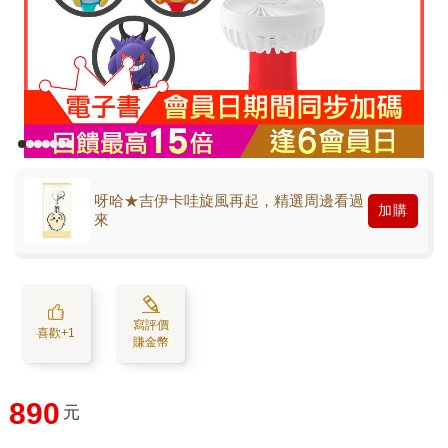
呀哈★吉伊卡哇旋風再起，精選周邊看過
加購
來
寫評價
喜歡+1
賺金幣
890
元