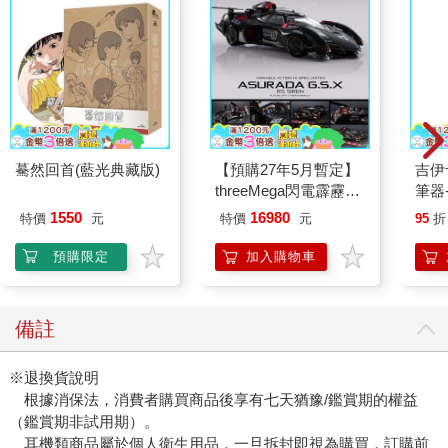
驀然回首(藍光典藏版)
【預購27年5月暫定】
吉伊
threeMega閃電霹靂車
筆器
VA Hi-SPEC UNITED
1550
16980
特價
元
特價
元
95
折
阿斯拉 G.S.X RS
SIREN 黑色限定
預購限定
加入購物車
備註
※退換貨說明
根據消保法，消費者購買商品後享有七天猶豫/鑑賞期的權益
（鑑賞期非試用期）。
耳機類商品屬於個人衛生用品，一旦拆封即視為購買，訂購前