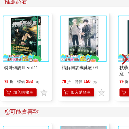
推薦必看
特殊傳說Ⅲ vol.11
請解開故事謎底 04
杖藜
意、
恭談
253
150
79
折
特價
元
79
折
特價
元
79
折
想
加入購物車
加入購物車
您可能會喜歡