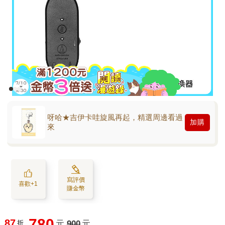
呀哈★吉伊卡哇旋風再起，精選周邊看過
加購
來
寫評價
喜歡+1
賺金幣
780
87
折
元
900
元