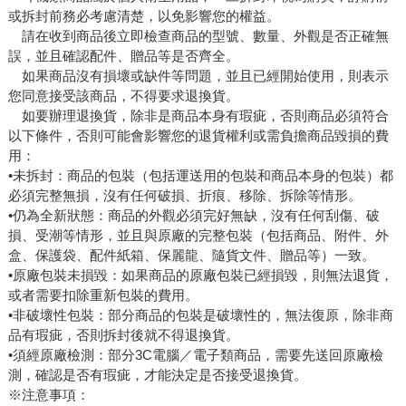
或拆封前務必考慮清楚，以免影響您的權益。
請在收到商品後立即檢查商品的型號、數量、外觀是否正確無
誤，並且確認配件、贈品等是否齊全。
如果商品沒有損壞或缺件等問題，並且已經開始使用，則表示
您同意接受該商品，不得要求退換貨。
如要辦理退換貨，除非是商品本身有瑕疵，否則商品必須符合
以下條件，否則可能會影響您的退貨權利或需負擔商品毀損的費
用：
•未拆封：商品的包裝（包括運送用的包裝和商品本身的包裝）都
必須完整無損，沒有任何破損、折痕、移除、拆除等情形。
•仍為全新狀態：商品的外觀必須完好無缺，沒有任何刮傷、破
損、受潮等情形，並且與原廠的完整包裝（包括商品、附件、外
盒、保護袋、配件紙箱、保麗龍、隨貨文件、贈品等）一致。
•原廠包裝未損毀：如果商品的原廠包裝已經損毀，則無法退貨，
或者需要扣除重新包裝的費用。
•非破壞性包裝：部分商品的包裝是破壞性的，無法復原，除非商
品有瑕疵，否則拆封後就不得退換貨。
•須經原廠檢測：部分3C電腦／電子類商品，需要先送回原廠檢
測，確認是否有瑕疵，才能決定是否接受退換貨。
※注意事項：