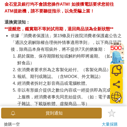
金石堂及銀行均不會請您操作ATM! 如接獲電話要求您前往
ATM提款機，請不要聽從指示，以免受騙上當！
退換貨須知：
**提醒您，鑑賞期不等於試用期，退回商品須為全新狀態**
依據「消費者保護法」第19條及行政院消費者保護處公告之
「通訊交易解除權合理例外情事適用準則」，以下商品購買
後，除商品本身有瑕疵外，將不提供7天的猶豫期：
易於腐敗、保存期限較短或解約時即將逾期。（如：生
鮮食品）
依消費者要求所為之客製化給付。（客製化商品）
報紙、期刊或雜誌。（含MOOK、外文雜誌）
經消費者拆封之影音商品或電腦軟體。
非以有形媒介提供之數位內容或一經提供即為完成之線
上服務，經消費者事先同意始提供。（如：電子書、電
子雜誌、下載版軟體、虛擬商品…等）
已拆封之個人衛生用品。（如：內衣褲、刮鬍刀、除毛
貨到通知
刀…等）
若非上列種類商品，均享有到貨7天的猶豫期（含例假
搶購一空
大量採購