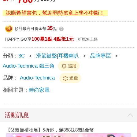
認購希望書包，幫助弱勢孩童上學不中斷！
35
預計最高可得金幣
點
?
100累1點 4點抵1元
HAPPY GO享
折抵無上限
分類：
3C
＞
滑鼠鍵盤|耳機喇叭
＞
品牌專區
＞
Audio-Technica 鐵三角
追蹤
品牌：
Audio-Technica
追蹤
相關主題：
時尚家電
活動訊息
【父親節禮物展】5折起，滿888送88點金幣