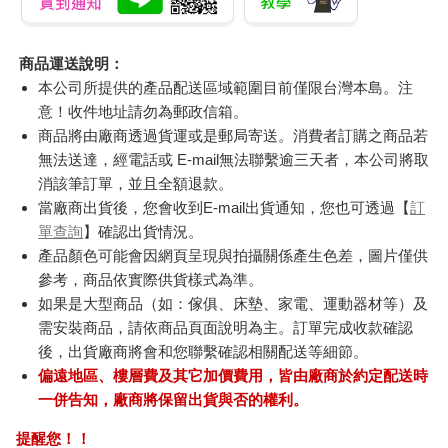
商品運送說明：
本公司所提供的產品配送區域範圍目前僅限台灣本島。注
意！收件地址請勿為郵政信箱。
商品將由廠商透過貨運或是郵局寄送。消費者訂購之商品若
無法送達，經電話或 E-mail無法聯繫逾三天者，本公司將取
消該筆訂單，並且全額退款。
當廠商出貨後，您會收到E-mail出貨通知，您也可透過【
訂
單查詢
】確認出貨情況。
產品顏色可能會因網頁呈現與拍攝關係產生色差，圖片僅供
參考，商品依實際供貨樣式為準。
如果是大型商品（如：傢俱、床墊、家電、運動器材等）及
需安裝商品，請依商品頁面說明為主。訂單完成收款確認
後，出貨廠商將會和您聯繫確認相關配送等細節。
偏遠地區、樓層費及其它加價費用，皆由廠商於約定配送時
一併告知，廠商將保留出貨與否的權利。
提醒您！！