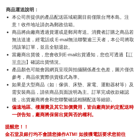
商品運送說明：
本公司所提供的產品配送區域範圍目前僅限台灣本島。注
意！收件地址請勿為郵政信箱。
商品將由廠商透過貨運或是郵局寄送。消費者訂購之商品若
無法送達，經電話或 E-mail無法聯繫逾三天者，本公司將取
消該筆訂單，並且全額退款。
當廠商出貨後，您會收到E-mail出貨通知，您也可透過【
訂
單查詢
】確認出貨情況。
產品顏色可能會因網頁呈現與拍攝關係產生色差，圖片僅供
參考，商品依實際供貨樣式為準。
如果是大型商品（如：傢俱、床墊、家電、運動器材等）及
需安裝商品，請依商品頁面說明為主。訂單完成收款確認
後，出貨廠商將會和您聯繫確認相關配送等細節。
偏遠地區、樓層費及其它加價費用，皆由廠商於約定配送時
一併告知，廠商將保留出貨與否的權利。
提醒您！！
金石堂及銀行均不會請您操作ATM! 如接獲電話要求您前往