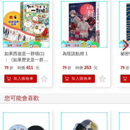
如果西遊是一群喵(1)
為怪談點燈 1
祕密
：《如果歷史是一群
喵》作者最新力作，附
411
253
79
折
特價
元
79
折
特價
元
79
折
【首卷特典】拉頁
加入購物車
加入購物車
您可能會喜歡