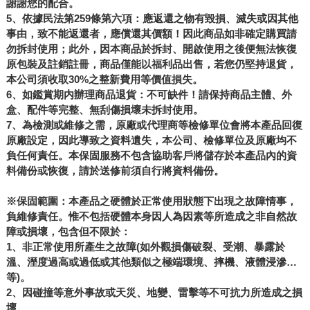
謝謝您的配合。
5
、依據民法第259條第六項：應返還之物有毀損、滅失或因其他
事由，致不能返還者，應償還其價額！因此商品如非確定購買請
勿拆封使用；此外，因本商品於拆封、開啟使用之後便無法恢復
原包裝及註銷註冊，商品僅能以福利品出售，若您仍堅持退貨，
本公司須收取30%之整新費用等價值損失。
6
、如鑑賞期内辦理商品退貨：不可缺件！請保持商品主體、外
盒、配件等完整、無刮傷損壞未拆封使用。
7、
為檢測或維修之需，原廠或代理商等檢修單位會將本產品回復
原廠設定，因此導致之資料遺失，本公司、檢修單位及原廠均不
負任何責任。本保固服務不包含協助客戶將儲存於本產品內的資
料備份或恢復，請於送修前須自行將資料備份。
※
保固範圍：本產品之硬體於正常使用狀態下出現之故障情事，
負維修責任。惟不包括硬體本身因人為因素等所造成之非自然故
障或損壞，包含但不限於：
1
、非正常使用所產生之故障(如外觀損傷破裂、受潮、暴露於
溫、溼度過高或過低或其他類似之極端環境、摔機、液體浸滲…
等)。
2
、因碰撞等意外事故或天災、地變、雷擊等不可抗力所造成之損
壞。