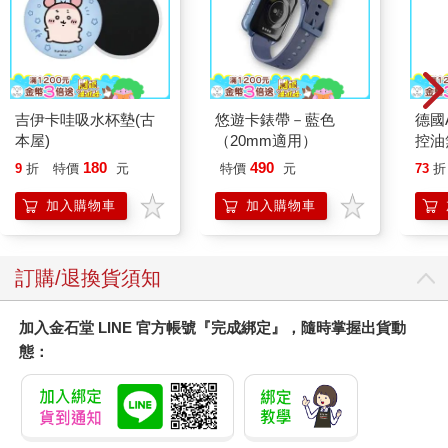
吉伊卡哇吸水杯墊(古
悠遊卡錶帶－藍色
德國A
本屋)
（20mm適用）
控油
凝露3
180
490
9
折
特價
元
特價
元
73
折
髮根
調理
加入購物車
加入購物車
滋潤
質適
訂購/退換貨須知
加入金石堂 LINE 官方帳號『完成綁定』，隨時掌握出貨動
態：