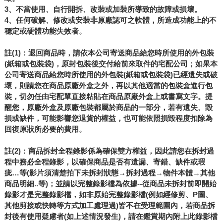
3
、不當使用、自行開拆、改裝或加裝所導致的故障或損壞。
4
、任何破解、修改或安裝非原廠認可之軟體，所造成功能上的不
穩定或硬體功能失效者。
註(1)：退回商品時，請依本公司寄送商品給您時所使用的外包裝
(紙箱或包裝袋)，原封包裝後交付給前來取件的宅配公司；如果本
公司寄送商品給您時所使用的外包裝(紙箱或包裝袋)已經遺失或破
壞，則請您在商品原廠外盒之外，再以其他適當的包裝盒進行包
裝，切勿任由宅配單直接粘貼在商品原廠外盒上或書寫文字。提
醒您，原廠外盒及原廠包裝都屬於商品的一部分，若有遺失、毀
損或缺件，可能影響您退貨的權益，也可能依照損毀程度扣除為
回復原狀所必要的費用。
註(2)：商品拆封全程錄影係為確保雙方權益，因此請您在拆封過
程中務必全程錄影，以確保商品是否有遺漏、寄錯、缺件或瑕
疵…等(影片須清楚拍下未拆封狀態→拆封過程→物件本體→其他
商品明細..等)；並請以完整錄影檔為依據--從商品未拆封前即開始
錄影才是完整錄影檔，如非原始完整錄影檔(例如經修剪、P圖、
其他剪接或快轉等方式加工處理過)皆不在受理範圍內，若商品拆
封後有使用疑慮者(如上述情況發生)，請在鑑賞期內附上此錄影檔