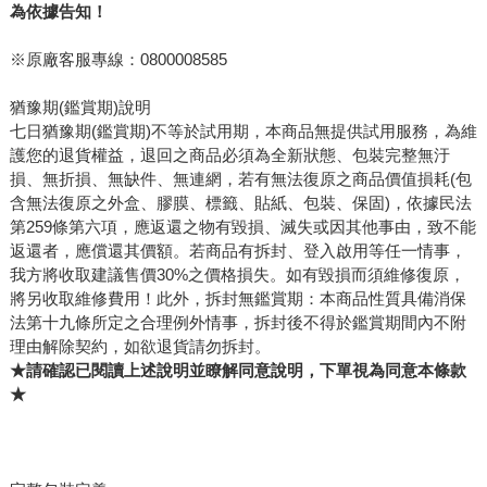
為依據告知！
※原廠客服專線：0800008585
猶豫期(鑑賞期)說明
七日猶豫期(鑑賞期)不等於試用期，本商品無提供試用服務，為維
護您的退貨權益，退回之商品必須為全新狀態、包裝完整無汙
損、無折損、無缺件、無連網，若有無法復原之商品價值損耗(包
含無法復原之外盒、膠膜、標籤、貼紙、包裝、保固)，依據民法
第259條第六項，應返還之物有毀損、滅失或因其他事由，致不能
返還者，應償還其價額。若商品有拆封、登入啟用等任一情事，
我方將收取建議售價30%之價格損失。如有毀損而須維修復原，
將另收取維修費用！此外，拆封無鑑賞期：本商品性質具備消保
法第十九條所定之合理例外情事，拆封後不得於鑑賞期間內不附
理由解除契約，如欲退貨請勿拆封。
★請確認已閱讀上述說明並瞭解同意說明，下單視為同意本條款
★