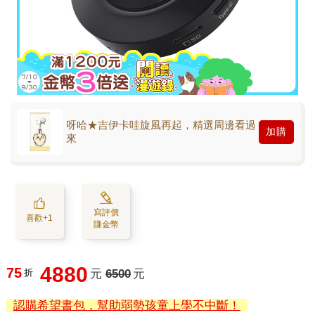
呀哈★吉伊卡哇旋風再起，精選周邊看過
加購
來
寫評價
喜歡+1
賺金幣
4880
75
折
元
6500
元
認購希望書包，幫助弱勢孩童上學不中斷！