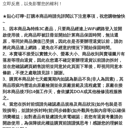
立即反應，以免影響您的權利！
★
貼心叮嚀~訂購本商品時請先詳閱以下注意事項，祝您購物愉快
~
1
、因本商品
為特殊3C產品，
只要商品經連上WiFi網路登入並開
啟使用後
，此商品即被註冊並開始計算商品保固時間，無法還
原
，等同於商品價值已受損，因此在是否
要辦理退貨以前，請勿
將此商品連上網路，避免在不經意的情況下開始保固時間。
2、
本賣場不接受以實體大小、螢幕大小、商品收到與賣場圖片有
落差等理由退貨
，因此
在您還不確定要辦理退貨以前請勿拆封
，
並在
您確認網頁銷售說明並同意於此頁面下單後，即視同同意本
條款，不便之處敬請見諒！謝謝。
3
、
購買本商品於七天鑑賞期內如認為新品不良(非人為因素)
，其
商品瑕疵均需送由原廠檢測並依原廠規範及流程處置；原廠在接
到本商品後7到14個工作天，會依據其DOA或其他檢修流程服務
之。
4
、
當您在拆封前煩請先確認產品規格及商品狀況(如外包裝是否
毀損等)，並請於拆封時(前)同步錄影(如外觀與包裝內容等)以確保
消費權益；如對產品有疑慮請先來電確認；若您有退貨考量請勿
開啟使用，為保障彼此權益購買前請謹慎思考！感謝您的理解並