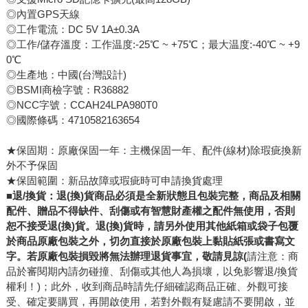
◎內置GPS天線
◎工作電流：DC 5V 1A±0.3A
◎工作/儲存溫度：工作温度:-25℃ ~ +75℃；最大温度:-40℃ ~ +9
0℃
◎生產地：中國(台灣設計)
◎BSMI商檢字號：R36882
◎NCC字號：CCAH24LPA980T0
◎國際條碼：4710582163654
★保固期：原廠保固一年：主機保固一年、配件(線材)除瑕疵換新
外不予保固
★保固範圍：新品故障或瑕疵時可申請換貨處理
■退/換貨：退(換)貨商品必須是全新狀態且包裝完整，商品及相關
配件、贈品不得缺件、刮傷或有智慧財產權之配件無使用，否則
恕不接受退(換)貨。退(換)貨時，請另外使用其他紙箱或袋子包覆
於商品原廠包裝之外，切勿直接於原廠包裝上黏貼紙張或書寫文
字。若原廠包裝損毀將無法辦理退貨事宜，敬請見諒(
請注意：商
品於審閱期內請勿碰撞、刮傷或其他人為損壞，以免影響退/換貨
權利！)；此外，收到商品時請先仔細確認商品正確、外觀可接
受、確定要購買，再開啟使用，若對外觀有疑慮請不要開啟，並