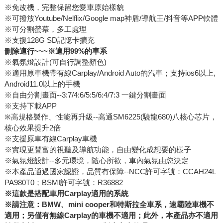
※免改機，完整保留您愛車原始樣貌
※可撥放Youtube/Nelflix/Google map神盾/導航王/抖音等APP軟體
※可分割螢幕，多工處理
※支援128G SD記憶卡擴充
刪除這行~~~※適用99%的車系
※氣氛燈設計(可自行調整顏色)
※適用原車機帶有線Carplay/Android Auto的汽車；支持ios6以上,
Android11.0以上的手機
※自由分割畫面--3:7/4:6/5:5/6:4/7:3 一鍵分割畫面
※支持下載APP
※高規格製作、性能再升級--高通SM6225(驍龍680)八核心芯片，
核心效果提升2倍
※支援原車有線Carplay車機
※實現更豐富的視聽及導航功能，自由變化成想要的樣子
※氣氛燈設計--多元環境，隨心所欲，車內氣氛由您決定
※本產品通過國家認證，品質有保障--NCC許可字號：CCAH24L
PA980T0；BSMI許可字號：R36882
※這款是搭配車用Carplay適用的系統
※請注意：BMW、mini cooper和特斯拉全車系，速霸陸車機不
適用；另僅有無線Carplay的車機不適用；此外，本產品亦不適用