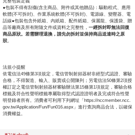
完整包裝定義
●包裝不得有刮傷(含主商品、附件或其他贈品)：驅動程式、應用
軟體(不可拆封)、作業系統軟體(不可拆封)、電源線、變壓器、電
話線●包裝包含外紙箱、內紙箱、配件紙箱、保麗龍、保護袋、贈
品等廠商及所有附隨文件或資料之完整性，
一經拆封即無法回復
商品原狀。若需辦理退換，請先勿拆封並保持商品送達時之原
狀
。
法規小提醒
依電信法49條第3項規定，電信管制射頻器材非經型式認證、審驗
合格，不得製造、輸入、販賣或公開陳列；另電信法50條第2項授
權訂定之電信管制射頻器材審驗辦法第15條第1項規定，審驗合格
標籤及符合性聲明標籤專屬取得型式認證證明者及完成符合性聲
明登錄者所有。消費者可利用下列網址「https://nccmember.ncc.
gov.tw/Application/Fun/Fun016.aspx」進行查詢商品合法，以確保
消費權益。