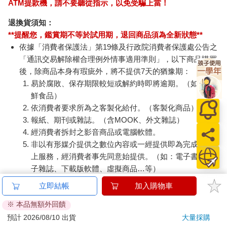
ATM提款機，請不要聽從指示，以免受騙上當！
退換貨須知：
**提醒您，鑑賞期不等於試用期，退回商品須為全新狀態**
依據「消費者保護法」第19條及行政院消費者保護處公告之
「通訊交易解除權合理例外情事適用準則」，以下商品購買
後，除商品本身有瑕疵外，將不提供7天的猶豫期：
易於腐敗、保存期限較短或解約時即將逾期。（如：生
鮮食品）
依消費者要求所為之客製化給付。（客製化商品）
報紙、期刊或雜誌。（含MOOK、外文雜誌）
經消費者拆封之影音商品或電腦軟體。
非以有形媒介提供之數位內容或一經提供即為完成之線
上服務，經消費者事先同意始提供。（如：電子書、電
子雜誌、下載版軟體、虛擬商品…等）
已拆封之個人衛生用品。（如：內衣褲、刮鬍刀、除毛
立即結帳
加入購物車
刀…等）
※ 本品無額外回饋
若非上列種類商品，均享有到貨7天的猶豫期（含例假
日）。
預計 2026/08/10 出貨
大量採購