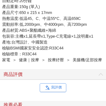
自動定時:20分鐘
產品重量:150g (單入)
產品尺寸:650 x 215 x 17mm
熱敷温度:低温45。C、中温55*C、高温659C
震動頻率:低,2000rpm、中4000rpm、高7200rpm
產品材質:ABS+聚酯纖維+海綿
包裝容:主機x1,延長帶x1,Type-C充電線×1,說明書x1
產地:台灣設計、中國製造
檢驗BSMI國家安安全認證:R33C44
檢驗標章：R33C44
家電
＞
健康｜按摩
＞
按摩紓壓
＞
美腿機/足部按摩
商品評價
寫評價
推薦必看