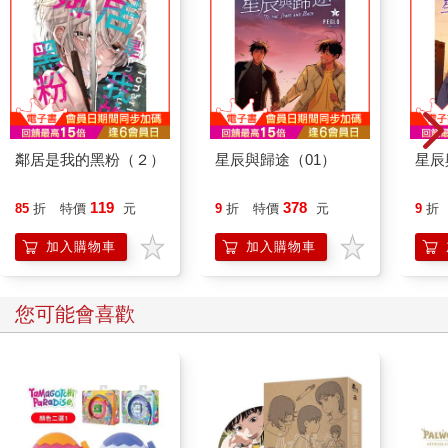
鄰居是我的黑粉（２）
星辰與歸途（01）
星辰
119
378
85
折
特價
元
9
折
特價
元
9
折
加入購物車
加入購物車
您可能會喜歡