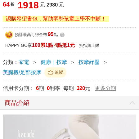
1918
64
折
元
2980
元
認購希望書包，幫助弱勢孩童上學不中斷！
95
預計最高可得金幣
點
?
100累1點 4點抵1元
HAPPY GO享
折抵無上限
分類：
家電
＞
健康｜按摩
＞
按摩紓壓
＞
美腿機/足部按摩
追蹤
信用卡分期：
6
期
0
利率 每期
320
元
更多分期
商品介紹