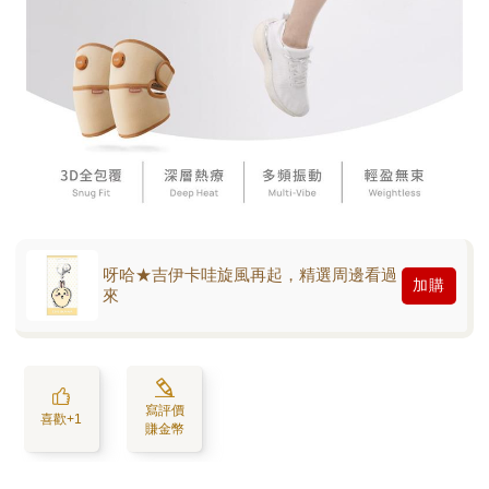
呀哈★吉伊卡哇旋風再起，精選周邊看過
加購
來
寫評價
喜歡+1
賺金幣