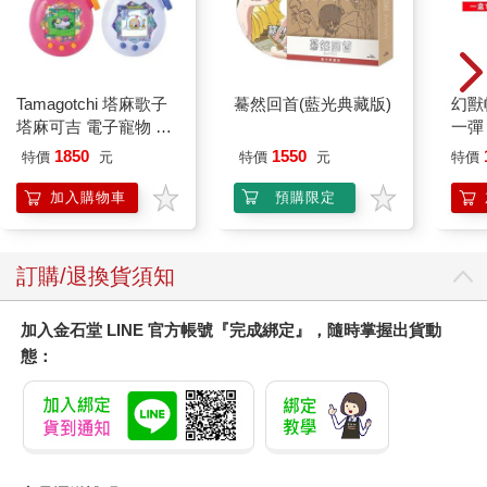
Tamagotchi 塔麻歌子
驀然回首(藍光典藏版)
幻獸
塔麻可吉 電子寵物 樂
一彈 
園系列（熱帶橙果／極
Pal
1850
1550
特價
元
特價
元
特價
地冰雪）
盒）
加入購物車
預購限定
訂購/退換貨須知
加入金石堂 LINE 官方帳號『完成綁定』，隨時掌握出貨動
態：