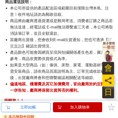
商品運送說明：
本公司所提供的產品配送區域範圍目前僅限台灣本島。注
意！收件地址請勿為郵政信箱。
商品將由廠商透過貨運或是郵局寄送。消費者訂購之商品若
無法送達，經電話或 E-mail無法聯繫逾三天者，本公司將取
消該筆訂單，並且全額退款。
當廠商出貨後，您會收到E-mail出貨通知，您也可透過【
訂
單查詢
】確認出貨情況。
產品顏色可能會因網頁呈現與拍攝關係產生色差，圖片僅供
參考，商品依實際供貨樣式為準。
如果是大型商品（如：傢俱、床墊、家電、運動器材等）及
會
需安裝商品，請依商品頁面說明為主。訂單完成收款確認
後，出貨廠商將會和您聯繫確認相關配送等細節。
員
偏遠地區、樓層費及其它加價費用，皆由廠商於約定配送時
日
一併告知，廠商將保留出貨與否的權利。
提醒您！！
金石堂及銀行均不會請您操作ATM! 如接獲電話要求您前往
立即結帳
加入購物車
ATM提款機，請不要聽從指示，以免受騙上當！
※ 本品無額外回饋