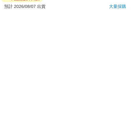
退換貨須知：
預計 2026/08/07 出貨
大量採購
**提醒您，鑑賞期不等於試用期，退回商品須為全新狀態**
依據「消費者保護法」第19條及行政院消費者保護處公告之
「通訊交易解除權合理例外情事適用準則」，以下商品購買
後，除商品本身有瑕疵外，將不提供7天的猶豫期：
易於腐敗、保存期限較短或解約時即將逾期。（如：生
鮮食品）
依消費者要求所為之客製化給付。（客製化商品）
報紙、期刊或雜誌。（含MOOK、外文雜誌）
經消費者拆封之影音商品或電腦軟體。
非以有形媒介提供之數位內容或一經提供即為完成之線
上服務，經消費者事先同意始提供。（如：電子書、電
子雜誌、下載版軟體、虛擬商品…等）
已拆封之個人衛生用品。（如：內衣褲、刮鬍刀、除毛
刀…等）
若非上列種類商品，均享有到貨7天的猶豫期（含例假
日）。
辦理退換貨時，商品（組合商品恕無法接受單獨退貨）必須