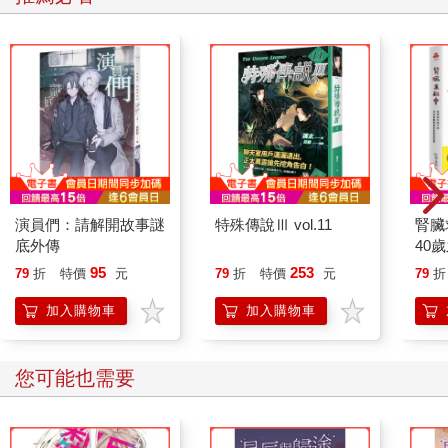
演員們：請解開故事謎
特殊傳說Ⅲ vol.11
腎臟
底外傳
40
就告
95
253
79
折
特價
元
79
折
特價
元
79
折
加入購物車
加入購物車
您可能也需要