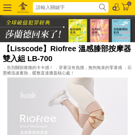
0
【Lisscode】Riofree 溫感膝部按摩器
雙入組 LB-700
．告別關節痠痛的卡卡感！ ．穿著沒有負擔，無拘無束的零著感 ．石
墨烯迅速蓄熱，暖敷直達膝蓋核心處！