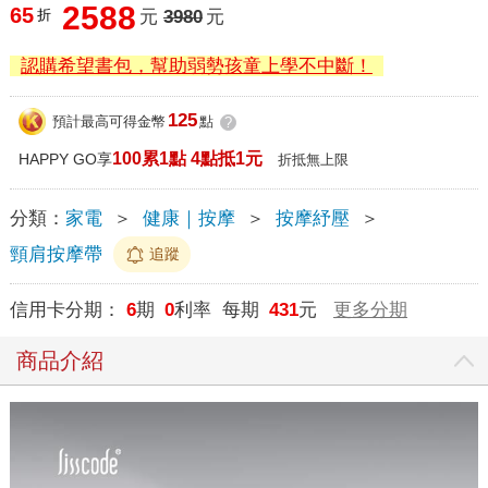
2588
65
折
元
3980
元
認購希望書包，幫助弱勢孩童上學不中斷！
125
預計最高可得金幣
點
?
100累1點 4點抵1元
HAPPY GO享
折抵無上限
分類：
家電
＞
健康｜按摩
＞
按摩紓壓
＞
頸肩按摩帶
追蹤
信用卡分期：
6
期
0
利率 每期
431
元
更多分期
商品介紹