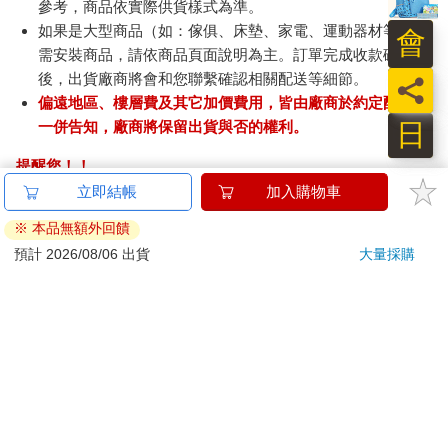
參考，商品依實際供貨樣式為準。
如果是大型商品（如：傢俱、床墊、家電、運動器材等）及
會
需安裝商品，請依商品頁面說明為主。訂單完成收款確認
後，出貨廠商將會和您聯繫確認相關配送等細節。
員
偏遠地區、樓層費及其它加價費用，皆由廠商於約定配送時
日
一併告知，廠商將保留出貨與否的權利。
提醒您！！
金石堂及銀行均不會請您操作ATM! 如接獲電話要求您前往
ATM提款機，請不要聽從指示，以免受騙上當！
退換貨須知：
**提醒您，鑑賞期不等於試用期，退回商品須為全新狀態**
依據「消費者保護法」第19條及行政院消費者保護處公告之
「通訊交易解除權合理例外情事適用準則」，以下商品購買
後，除商品本身有瑕疵外，將不提供7天的猶豫期：
易於腐敗、保存期限較短或解約時即將逾期。（如：生
鮮食品）
依消費者要求所為之客製化給付。（客製化商品）
報紙、期刊或雜誌。（含MOOK、外文雜誌）