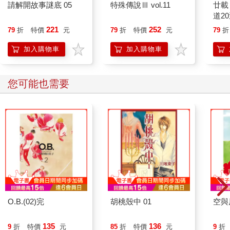
請解開故事謎底 05
特殊傳說Ⅲ vol.11
廿載
道2
221
252
79
折
特價
元
79
折
特價
元
79
折
加入購物車
加入購物車
您可能也需要
O.B.(02)完
胡桃殼中 01
空與
135
136
9
折
特價
元
85
折
特價
元
9
折