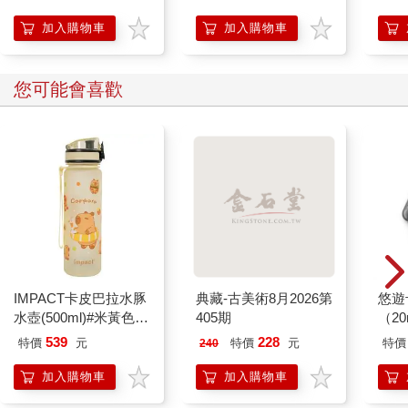
加入購物車
加入購物車
您可能會喜歡
IMPACT卡皮巴拉水豚
典藏-古美術8月2026第
悠遊
水壺(500ml)#米黃色
405期
（2
IM00B18YL
539
228
特價
元
特價
元
特價
240
加入購物車
加入購物車