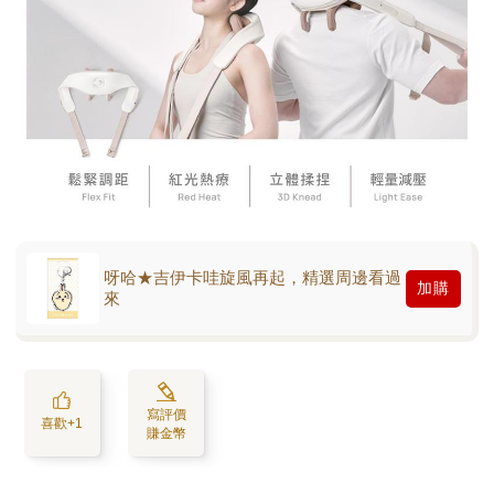
呀哈★吉伊卡哇旋風再起，精選周邊看過
加購
來
寫評價
喜歡+1
賺金幣