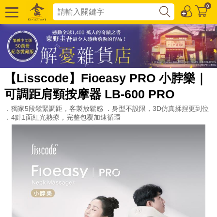
0
【Lisscode】Fioeasy PRO 小脖樂｜
可調距肩頸按摩器 LB-600 PRO
．獨家5段鬆緊調距，客製放鬆感 ．身型不設限，3D仿真揉捏更到位
．4點1面紅光熱療，完整包覆加速循環