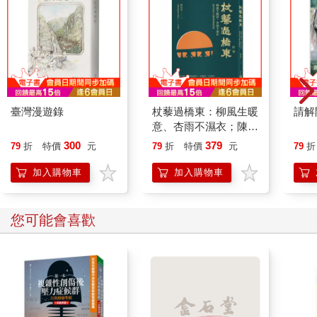
臺灣漫遊錄
杖藜過橋東：柳風生暖
請解
意、杏雨不濕衣；陳亮
恭談以心轉境的適齡漫
300
379
79
折
特價
元
79
折
特價
元
79
折
想
加入購物車
加入購物車
您可能會喜歡