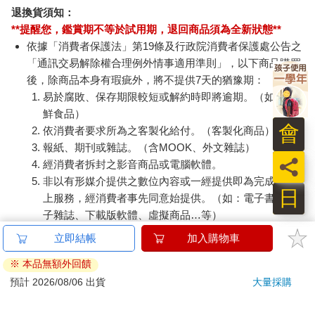
退換貨須知：
**提醒您，鑑賞期不等於試用期，退回商品須為全新狀態**
依據「消費者保護法」第19條及行政院消費者保護處公告之
「通訊交易解除權合理例外情事適用準則」，以下商品購買
後，除商品本身有瑕疵外，將不提供7天的猶豫期：
易於腐敗、保存期限較短或解約時即將逾期。（如：生
鮮食品）
會
依消費者要求所為之客製化給付。（客製化商品）
報紙、期刊或雜誌。（含MOOK、外文雜誌）
員
經消費者拆封之影音商品或電腦軟體。
非以有形媒介提供之數位內容或一經提供即為完成之線
日
上服務，經消費者事先同意始提供。（如：電子書、電
子雜誌、下載版軟體、虛擬商品…等）
已拆封之個人衛生用品。（如：內衣褲、刮鬍刀、除毛
立即結帳
加入購物車
刀…等）
※ 本品無額外回饋
若非上列種類商品，均享有到貨7天的猶豫期（含例假
預計 2026/08/06 出貨
大量採購
日）。
辦理退換貨時，商品（組合商品恕無法接受單獨退貨）必須