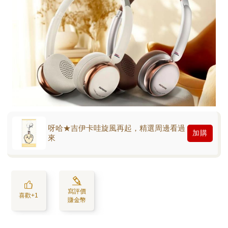
呀哈★吉伊卡哇旋風再起，精選周邊看過
加購
來
寫評價
喜歡+1
賺金幣