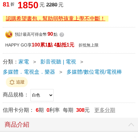
1850
81
折
元
2280
元
認購希望書包，幫助弱勢孩童上學不中斷！
90
預計最高可得金幣
點
?
100累1點 4點抵1元
HAPPY GO享
折抵無上限
分類：
家電
＞
影音視聽 | 電視
＞
多媒體．電視盒．樂器
＞
多媒體/數位電視/電視棒
追蹤
商品規格：
信用卡分期：
6
期
0
利率 每期
308
元
更多分期
商品介紹