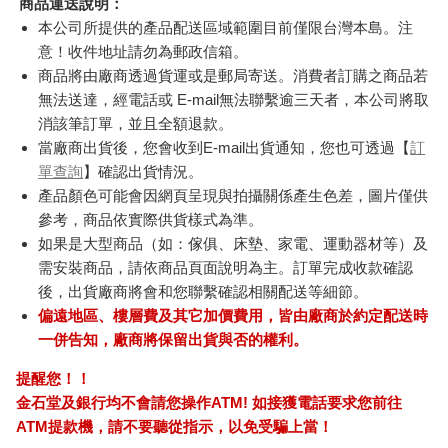
商品運送說明：
本公司所提供的產品配送區域範圍目前僅限台灣本島。注
意！收件地址請勿為郵政信箱。
商品將由廠商透過貨運或是郵局寄送。消費者訂購之商品若
無法送達，經電話或 E-mail無法聯繫逾三天者，本公司將取
消該筆訂單，並且全額退款。
當廠商出貨後，您會收到E-mail出貨通知，您也可透過【
訂
單查詢
】確認出貨情況。
產品顏色可能會因網頁呈現與拍攝關係產生色差，圖片僅供
參考，商品依實際供貨樣式為準。
如果是大型商品（如：傢俱、床墊、家電、運動器材等）及
需安裝商品，請依商品頁面說明為主。訂單完成收款確認
後，出貨廠商將會和您聯繫確認相關配送等細節。
偏遠地區、樓層費及其它加價費用，皆由廠商於約定配送時
一併告知，廠商將保留出貨與否的權利。
提醒您！！
金石堂及銀行均不會請您操作ATM! 如接獲電話要求您前往
ATM提款機，請不要聽從指示，以免受騙上當！