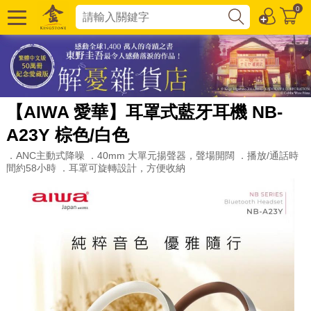
0
【AIWA 愛華】耳罩式藍牙耳機 NB-
A23Y 棕色/白色
．ANC主動式降噪 ．40mm 大單元揚聲器，聲場開闊 ．播放/通話時
間約58小時 ．耳罩可旋轉設計，方便收納