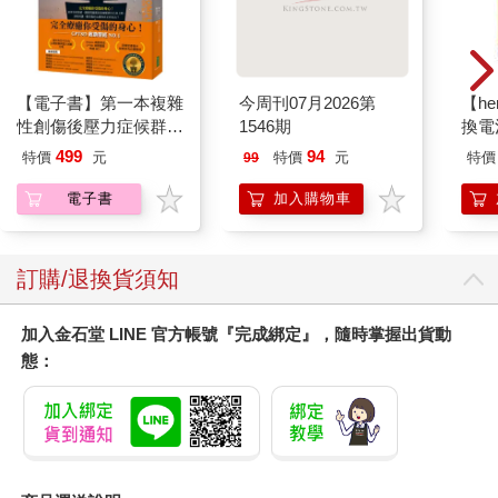
【電子書】第一本複雜
今周刊07月2026第
【he
性創傷後壓力症候群自
1546期
換電
我療癒聖經（長銷典
499
94
特價
元
特價
元
特價
99
藏）
電子書
加入購物車
訂購/退換貨須知
加入金石堂 LINE 官方帳號『完成綁定』，隨時掌握出貨動
態：