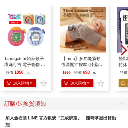
Tamagotchi 塔麻歌子
【Timo】多功能震動
怪獸
塔麻可吉 電子寵物 樂
恆溫關節按摩 (膝蓋/
特休
園系列（熱帶橙果／極
肩/手肘通用) 無線充電
加購
1850
690
特價
元
特價
元
特價
1290
地冰雪）
加熱護膝 智能震動護
膝熱敷 【單入組】
加入購物車
加入購物車
訂購/退換貨須知
加入金石堂 LINE 官方帳號『完成綁定』，隨時掌握出貨動
態：