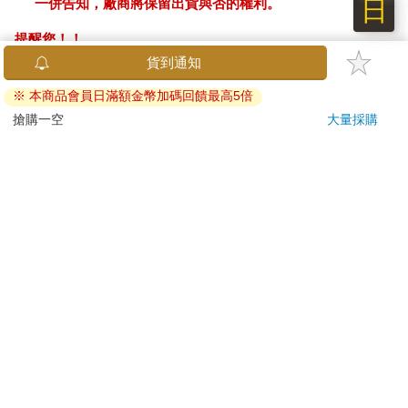
日
一併告知，廠商將保留出貨與否的權利。
提醒您！！
金石堂及銀行均不會請您操作ATM! 如接獲電話要求您前往
貨到通知
ATM提款機，請不要聽從指示，以免受騙上當！
※ 本商品會員日滿額金幣加碼回饋最高5倍
退換貨須知：
搶購一空
大量採購
**提醒您，鑑賞期不等於試用期，退回商品須為全新狀態**
依據「消費者保護法」第19條及行政院消費者保護處公告之
「通訊交易解除權合理例外情事適用準則」，以下商品購買
後，除商品本身有瑕疵外，將不提供7天的猶豫期：
易於腐敗、保存期限較短或解約時即將逾期。（如：生
鮮食品）
依消費者要求所為之客製化給付。（客製化商品）
報紙、期刊或雜誌。（含MOOK、外文雜誌）
經消費者拆封之影音商品或電腦軟體。
非以有形媒介提供之數位內容或一經提供即為完成之線
上服務，經消費者事先同意始提供。（如：電子書、電
子雜誌、下載版軟體、虛擬商品…等）
已拆封之個人衛生用品。（如：內衣褲、刮鬍刀、除毛