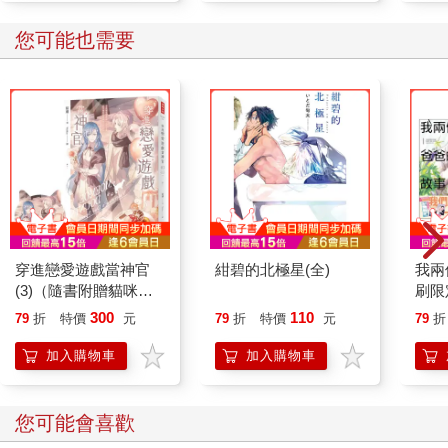
您可能也需要
穿進戀愛遊戲當神官
紺碧的北極星(全)
我兩
(3)（隨書附贈貓咪造
刷限
型拇指扇）
300
110
79
折
特價
元
79
折
特價
元
79
折
加入購物車
加入購物車
您可能會喜歡