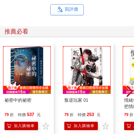
寫評價
推薦必看
祕密中的祕密
叛逆玩家 01
情緒
把情
誰都
537
253
79
折
特價
元
79
折
特價
元
79
折
加入購物車
加入購物車