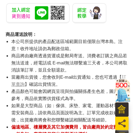
商品運送說明：
本公司所提供的產品配送區域範圍目前僅限台灣本島。注
意！收件地址請勿為郵政信箱。
商品將由廠商透過貨運或是郵局寄送。消費者訂購之商品若
無法送達，經電話或 E-mail無法聯繫逾三天者，本公司將取
消該筆訂單，並且全額退款。
當廠商出貨後，您會收到E-mail出貨通知，您也可透過【
訂
單查詢
】確認出貨情況。
產品顏色可能會因網頁呈現與拍攝關係產生色差，圖片僅供
參考，商品依實際供貨樣式為準。
如果是大型商品（如：傢俱、床墊、家電、運動器材等）及
會
需安裝商品，請依商品頁面說明為主。訂單完成收款確認
後，出貨廠商將會和您聯繫確認相關配送等細節。
員
偏遠地區、樓層費及其它加價費用，皆由廠商於約定配送時