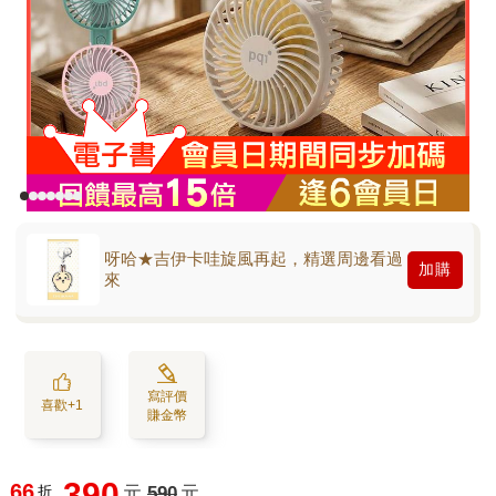
呀哈★吉伊卡哇旋風再起，精選周邊看過
加購
來
寫評價
喜歡+1
賺金幣
390
66
折
元
590
元