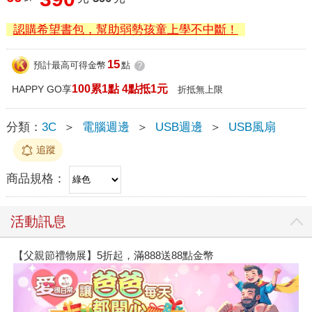
認購希望書包，幫助弱勢孩童上學不中斷！
15
預計最高可得金幣
點
?
100累1點 4點抵1元
HAPPY GO享
折抵無上限
分類：
3C
＞
電腦週邊
＞
USB週邊
＞
USB風扇
追蹤
商品規格：
活動訊息
【父親節禮物展】5折起，滿888送88點金幣