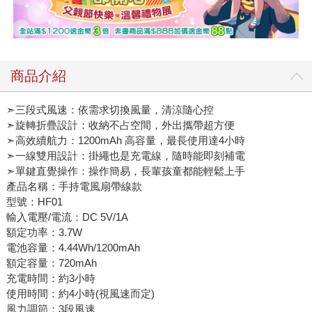
商品介紹
➣三段式風速：依需求切換風量，清涼隨心控
➣旋轉折疊設計：收納不占空間，外出攜帶超方便
➣高效續航力：1200mAh 高容量，最長使用達4小時
➣一線雙用設計：掛繩也是充電線，隨時能即刻補電
➣單鍵直覺操作：操作簡易，長輩孩童都能輕鬆上手
產品名稱：手持電風扇帶線款
型號：HF01
輸入電壓/電流：DC 5V/1A
額定功率：3.7W
電池容量：4.44Wh/1200mAh
額定容量：720mAh
充電時間：約3小時
使用時間：約4小時(視風速而定)
風力調節：3段風速