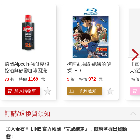
德國Alpecin-強健髮根
柯南劇場版-絕海的偵
【電
控油無矽靈咖啡因洗髮
探 BD
人沉
凝露375ml/瓶-C1強健
版】
1169
972
73
折
特價
元
9
折
特價
元
特價
髮根(護髮洗髮精/男士
調理頭皮洗髮液/0矽靈
加入購物車
貨到通知
滋潤洗頭髮水/一般髮
質適用)
訂購/退換貨須知
加入金石堂 LINE 官方帳號『完成綁定』，隨時掌握出貨動
態：