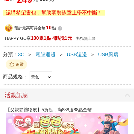
認購希望書包，幫助弱勢孩童上學不中斷！
10
預計最高可得金幣
點
?
100累1點 4點抵1元
HAPPY GO享
折抵無上限
分類：
3C
＞
電腦週邊
＞
USB週邊
＞
USB風扇
追蹤
商品規格：
活動訊息
【父親節禮物展】5折起，滿888送88點金幣