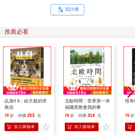
寫評價
推薦必看
乩身II 6：給天庭的求
北歐時間：世界第一幸
怪奇
救信
福國度教會我的事
253
314
79
折
特價
元
79
折
特價
元
79
折
加入購物車
加入購物車