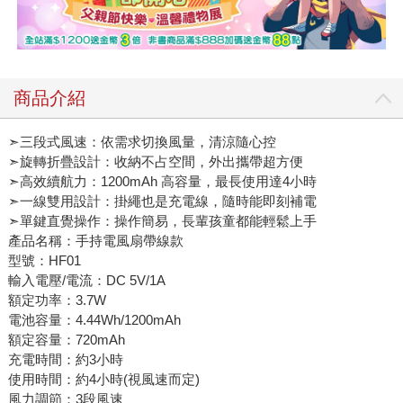
商品介紹
➣三段式風速：依需求切換風量，清涼隨心控
➣旋轉折疊設計：收納不占空間，外出攜帶超方便
➣高效續航力：1200mAh 高容量，最長使用達4小時
➣一線雙用設計：掛繩也是充電線，隨時能即刻補電
➣單鍵直覺操作：操作簡易，長輩孩童都能輕鬆上手
產品名稱：手持電風扇帶線款
型號：HF01
輸入電壓/電流：DC 5V/1A
額定功率：3.7W
電池容量：4.44Wh/1200mAh
額定容量：720mAh
充電時間：約3小時
使用時間：約4小時(視風速而定)
風力調節：3段風速