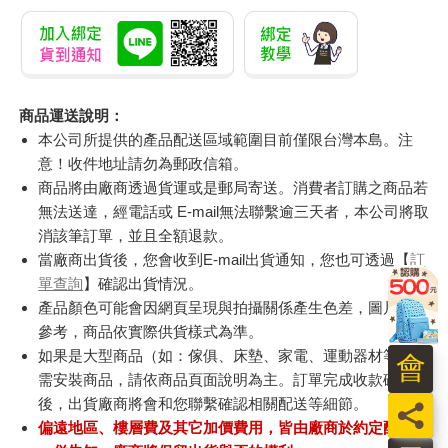
商品運送說明：
本公司所提供的產品配送區域範圍目前僅限台灣本島。注
意！收件地址請勿為郵政信箱。
商品將由廠商透過貨運或是郵局寄送。消費者訂購之商品若
無法送達，經電話或 E-mail無法聯繫逾三天者，本公司將取
消該筆訂單，並且全額退款。
當廠商出貨後，您會收到E-mail出貨通知，您也可透過【
訂
單查詢
】確認出貨情況。
產品顏色可能會因網頁呈現與拍攝關係產生色差，圖片僅供
參考，商品依實際供貨樣式為準。
如果是大型商品（如：傢俱、床墊、家電、運動器材等）及
會
需安裝商品，請依商品頁面說明為主。訂單完成收款確認
後，出貨廠商將會和您聯繫確認相關配送等細節。
員
偏遠地區、樓層費及其它加價費用，皆由廠商於約定配送時