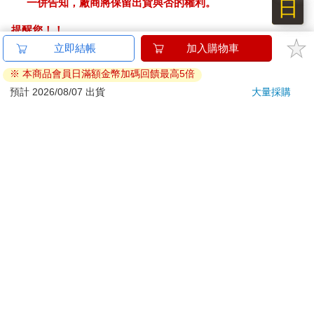
日
一併告知，廠商將保留出貨與否的權利。
提醒您！！
金石堂及銀行均不會請您操作ATM! 如接獲電話要求您前往
立即結帳
加入購物車
ATM提款機，請不要聽從指示，以免受騙上當！
※ 本商品會員日滿額金幣加碼回饋最高5倍
退換貨須知：
預計 2026/08/07 出貨
大量採購
**提醒您，鑑賞期不等於試用期，退回商品須為全新狀態**
依據「消費者保護法」第19條及行政院消費者保護處公告之
「通訊交易解除權合理例外情事適用準則」，以下商品購買
後，除商品本身有瑕疵外，將不提供7天的猶豫期：
易於腐敗、保存期限較短或解約時即將逾期。（如：生
鮮食品）
依消費者要求所為之客製化給付。（客製化商品）
報紙、期刊或雜誌。（含MOOK、外文雜誌）
經消費者拆封之影音商品或電腦軟體。
非以有形媒介提供之數位內容或一經提供即為完成之線
上服務，經消費者事先同意始提供。（如：電子書、電
子雜誌、下載版軟體、虛擬商品…等）
已拆封之個人衛生用品。（如：內衣褲、刮鬍刀、除毛