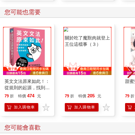
您可能也需要
英文文法原來如此！：
關於吃了魔獸肉就登上
甜蜜
從規則的起源，找到學
王位這檔事（３）
好文法的祕密！
474
205
79
折
特價
元
79
折
特價
元
79
折
加入購物車
加入購物車
您可能會喜歡