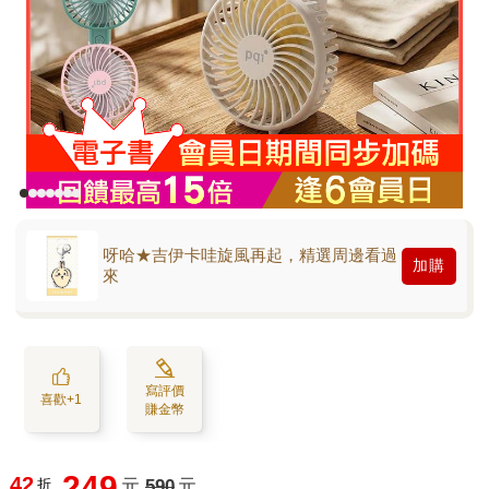
呀哈★吉伊卡哇旋風再起，精選周邊看過
加購
來
寫評價
喜歡+1
賺金幣
249
42
折
元
590
元