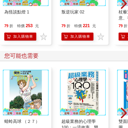
為怪談點燈 1
叛逆玩家 02
杖藜
意、
恭談
253
221
79
折
特價
元
79
折
特價
元
79
折
想
加入購物車
加入購物車
您可能也需要
蜻蛉高球 （２７）
超級業務的心理學
雙面
100：一流效率、雙倍
圖