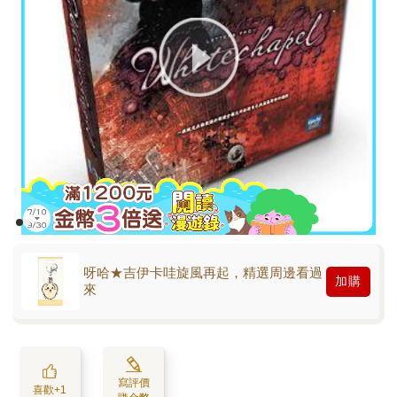
呀哈★吉伊卡哇旋風再起，精選周邊看過
加購
來
寫評價
喜歡+1