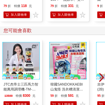
好人緣到三級跳的業績
118
331
79
折
特價
元
79
折
特價
元
9
折
獎金，低調掌握心理學
全方位升級你的競爭力
加入購物車
加入購物車
您可能會喜歡
JTC杰帝士三匹馬力智
韓國SANDOKKAEBI
吉伊
能萬用調理機-TM-
山鬼怪 洗衣槽清潔劑
(2B)
800-黑-公司貨(真正破
450公克-10包組
8300
591
特價
元
59
折
特價
元
95
折
13500
壁機/高敏敏推薦)
加入購物車
加入購物車