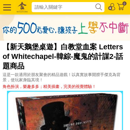
0
【新天鵝堡桌遊】白教堂血案 Letters
of Whitechapel-韓綜-魔鬼的計謀2-話
題商品
這是一款適用於朋友聚會的精品遊戲！以真實故事開膛手傑克為背
景，使玩家身臨其境！
角色扮演，樂趣多多；精美插畫，完美的視覺體驗！