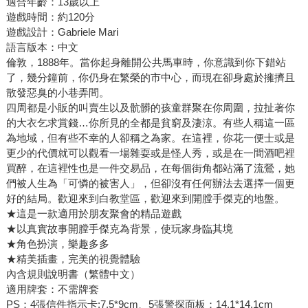
適合年齡：13歲以上
遊戲時間：約120分
遊戲設計：Gabriele Mari
語言版本：中文
倫敦，1888年。當你起身離開公共馬車時，你意識到你下錯站
了，幾分鐘前，你仍身在繁榮的市中心，而現在卻身處於擁擠且
散發惡臭的小巷弄間。
四周都是小販的叫賣生以及骯髒的孩童群聚在你周圍，拉扯著你
的大衣乞求賞錢…你所見的全都是貧窮及淒涼。有些人稱這一區
為地域，但有些不幸的人卻稱之為家。在這裡，你花一便士或是
更少的代價就可以觀看一場雜耍或是怪人秀，或是在一間酒吧裡
買醉，在這裡性也是一件交易品，在每個街角都站滿了流鶯，她
們被人生為「可憐的被害人」，但卻沒有任何辦法去選擇一個更
好的結局。歡迎來到白教堂區，歡迎來到開膛手傑克的地盤。
★這是一款適用於朋友聚會的精品遊戲
★以真實故事開膛手傑克為背景，使玩家身臨其境
★角色扮演，樂趣多多
★精美插畫，完美的視覺體驗
內含規則說明書（繁體中文）
適用牌套：不需牌套
PS：4張信件指示卡:7.5*9cm、5張警探面板：14.1*14.1cm