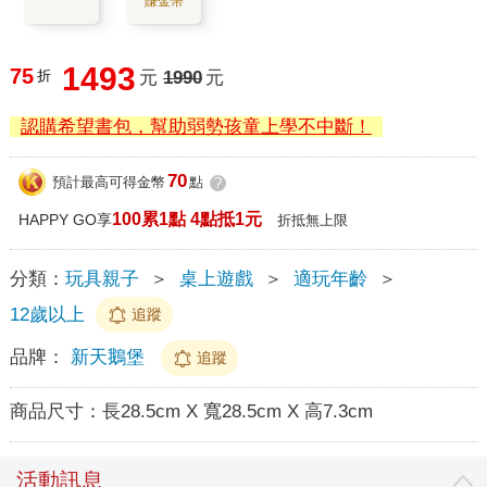
賺金幣
1493
75
折
元
1990
元
認購希望書包，幫助弱勢孩童上學不中斷！
70
預計最高可得金幣
點
?
100累1點 4點抵1元
HAPPY GO享
折抵無上限
分類：
玩具親子
＞
桌上遊戲
＞
適玩年齡
＞
12歲以上
追蹤
品牌：
新天鵝堡
追蹤
商品尺寸：
長28.5cm X 寬28.5cm X 高7.3cm
活動訊息