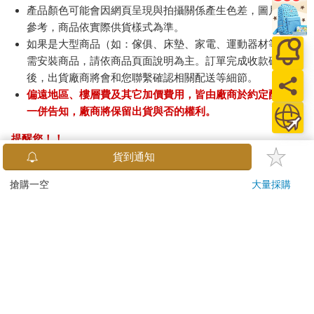
產品顏色可能會因網頁呈現與拍攝關係產生色差，圖片僅供
參考，商品依實際供貨樣式為準。
如果是大型商品（如：傢俱、床墊、家電、運動器材等）及
需安裝商品，請依商品頁面說明為主。訂單完成收款確認
後，出貨廠商將會和您聯繫確認相關配送等細節。
偏遠地區、樓層費及其它加價費用，皆由廠商於約定配送時
一併告知，廠商將保留出貨與否的權利。
提醒您！！
金石堂及銀行均不會請您操作ATM! 如接獲電話要求您前往
貨到通知
ATM提款機，請不要聽從指示，以免受騙上當！
搶購一空
大量採購
退換貨須知：
**提醒您，鑑賞期不等於試用期，退回商品須為全新狀態**
依據「消費者保護法」第19條及行政院消費者保護處公告之
「通訊交易解除權合理例外情事適用準則」，以下商品購買
後，除商品本身有瑕疵外，將不提供7天的猶豫期：
易於腐敗、保存期限較短或解約時即將逾期。（如：生
鮮食品）