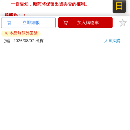
日
一併告知，廠商將保留出貨與否的權利。
提醒您！！
金石堂及銀行均不會請您操作ATM! 如接獲電話要求您前往
ATM提款機，請不要聽從指示，以免受騙上當！
退換貨須知：
**提醒您，鑑賞期不等於試用期，退回商品須為全新狀態**
依據「消費者保護法」第19條及行政院消費者保護處公告之
「通訊交易解除權合理例外情事適用準則」，以下商品購買
後，除商品本身有瑕疵外，將不提供7天的猶豫期：
易於腐敗、保存期限較短或解約時即將逾期。（如：生
鮮食品）
依消費者要求所為之客製化給付。（客製化商品）
報紙、期刊或雜誌。（含MOOK、外文雜誌）
經消費者拆封之影音商品或電腦軟體。
非以有形媒介提供之數位內容或一經提供即為完成之線
上服務，經消費者事先同意始提供。（如：電子書、電
子雜誌、下載版軟體、虛擬商品…等）