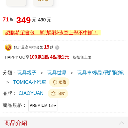
349
71
折
元
490
元
認購希望書包，幫助弱勢孩童上學不中斷！
15
預計最高可得金幣
點
?
100累1點 4點抵1元
HAPPY GO享
折抵無上限
分類：
玩具親子
＞
玩具世界
＞
玩具車/模型/戰鬥陀螺
＞
TOMICA小汽車
追蹤
品牌：
CIAOYUAN
追蹤
商品規格：
商品介紹