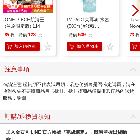
ONE PIECE航海王
IMPACT大耳狗 水壺
Taiw
(首刷限定版) 114
(500ml)#淺藍
Nove
IMCMB01LB
editi
123
539
85
折
特價
元
特價
元
73
折
加入購物車
加入購物車
注意事項
※請注意!鑑賞期不代表試用期，若您仍猶豫是否確定購買，請在
收到後先不要將商品吊卡拆封。拆封後商品僅提供瑕疵品的退貨
服務，謝謝!
訂購/退換貨須知
加入金石堂 LINE 官方帳號『完成綁定』，隨時掌握出貨動
態：