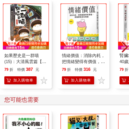
如果歷史是一群喵
情緒價值：消除內耗，
腎臟
(15)：大清風雲篇【萌
把情緒變得有價值，跟
40
貓漫畫學歷史】
誰都能自在相處
就告
387
316
79
折
特價
元
79
折
特價
元
79
折
加入購物車
加入購物車
您可能也需要