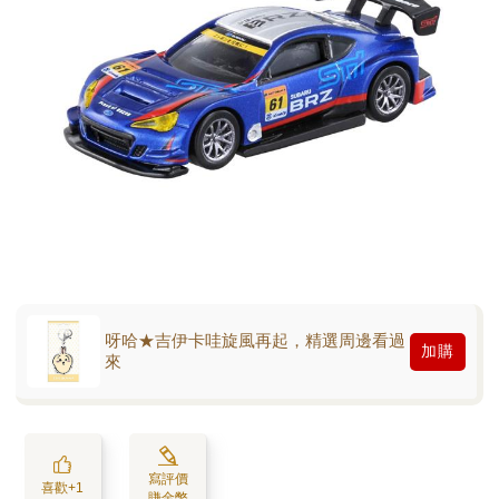
呀哈★吉伊卡哇旋風再起，精選周邊看過
加購
來
寫評價
喜歡+1
賺金幣