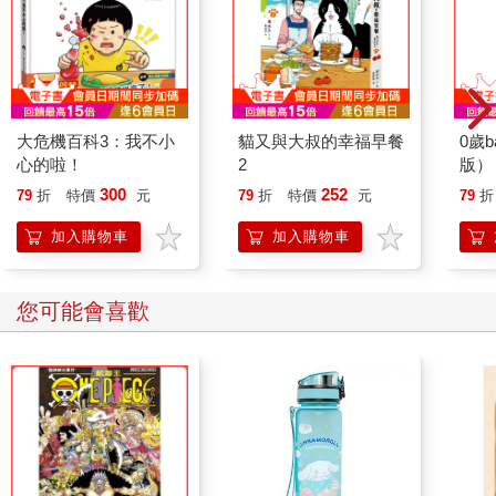
大危機百科3：我不小
貓又與大叔的幸福早餐
0歲
心的啦！
2
版）
300
252
79
折
特價
元
79
折
特價
元
79
折
加入購物車
加入購物車
您可能會喜歡