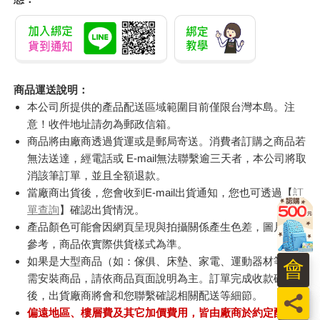
商品運送說明：
本公司所提供的產品配送區域範圍目前僅限台灣本島。注
意！收件地址請勿為郵政信箱。
商品將由廠商透過貨運或是郵局寄送。消費者訂購之商品若
無法送達，經電話或 E-mail無法聯繫逾三天者，本公司將取
消該筆訂單，並且全額退款。
當廠商出貨後，您會收到E-mail出貨通知，您也可透過【
訂
單查詢
】確認出貨情況。
產品顏色可能會因網頁呈現與拍攝關係產生色差，圖片僅供
參考，商品依實際供貨樣式為準。
如果是大型商品（如：傢俱、床墊、家電、運動器材等）及
會
需安裝商品，請依商品頁面說明為主。訂單完成收款確認
後，出貨廠商將會和您聯繫確認相關配送等細節。
員
偏遠地區、樓層費及其它加價費用，皆由廠商於約定配送時