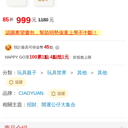
999
85
折
元
1180
元
認購希望書包，幫助弱勢孩童上學不中斷！
45
預計最高可得金幣
點
?
100累1點 4點抵1元
HAPPY GO享
折抵無上限
分類：
玩具親子
＞
玩具世界
＞
其他
＞
其他
追蹤
品牌：
CIAOYUAN
追蹤
相關主題：
招財、開運公仔大集合
商品介紹