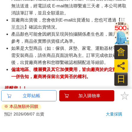
無法送達，經電話或 E-mail無法聯繫逾三天者，本公司將取
消該筆訂單，並且全額退款。
當廠商出貨後，您會收到E-mail出貨通知，您也可透過【
訂
單查詢
】確認出貨情況。
產品顏色可能會因網頁呈現與拍攝關係產生色差，圖片僅供
參考，商品依實際供貨樣式為準。
如果是大型商品（如：傢俱、床墊、家電、運動器材等）及
會
需安裝商品，請依商品頁面說明為主。訂單完成收款確認
後，出貨廠商將會和您聯繫確認相關配送等細節。
員
偏遠地區、樓層費及其它加價費用，皆由廠商於約定配送時
日
一併告知，廠商將保留出貨與否的權利。
提醒您！！
金石堂及銀行均不會請您操作ATM! 如接獲電話要求您前往
立即結帳
加入購物車
ATM提款機，請不要聽從指示，以免受騙上當！
※ 本品無額外回饋
退換貨須知：
預計 2026/08/07 出貨
大量採購
**提醒您，鑑賞期不等於試用期，退回商品須為全新狀態**
依據「消費者保護法」第19條及行政院消費者保護處公告之