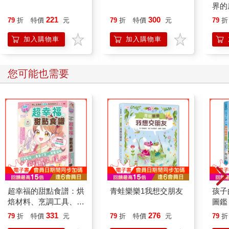
界的
221
300
79
折
特價
元
79
折
特價
元
79
折
加入購物車
加入購物車
您可能也需要
超幸福的甜點食譜：烘
青蛙樂樂1我想交朋友
孩子
焙材料、烹調工具、可
圖鑑
愛配色【閃亮女孩6】
331
276
79
折
特價
元
79
折
特價
元
79
折