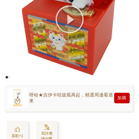
呀哈★吉伊卡哇旋風再起，精選周邊看過
加購
來
寫評價
喜歡+1
賺金幣