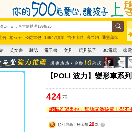
圭吾
楊双子
公益書包
16647續集
吉伊卡哇
高希均
通靈藥師
路邊攤新作
馬斯克
玩具總動員5
超慢跑
館
英文書
雜誌
電子書
文具
玩具親子
3C電玩
家
【POLI 波力】變形車系
424
元
認購希望書包，幫助弱勢孩童上學不
20
預計最高可得金幣
點
?