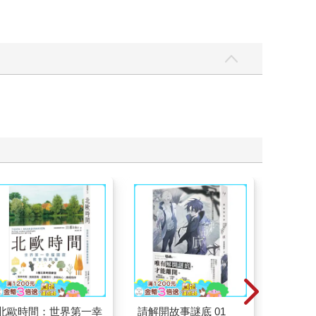
北歐時間：世界第一幸
請解開故事謎底 01
請解開故