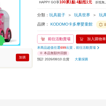
100累1點 4點抵1元
HAPPY GO享
折抵無
分類：
玩具親子
＞
玩具世界
＞
玩具
品牌：
KODOMO卡多摩嬰童館
前往活動賣場
加入購物車
本商品超值任選
699
出貨，前往活動賣場
※ 本品無額外回饋
加購
預計 2026/08/10 出貨
大量採購