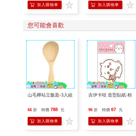
加入購物車
加入購物車
您可能會喜歡
山毛櫸站立飯匙-3入組
吉伊卡哇 造型貼紙-粉
788
67
66
折
特價
元
96
折
特價
元
加入購物車
加入購物車