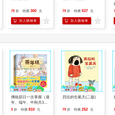
300
537
79
折
特價
元
79
折
特價
元
加入購物車
加入購物車
傳統節日一次掌握（過
貝拉的生氣天(二版)
年、端午、中秋共3
冊）
810
252
9
折
特價
元
79
折
特價
元