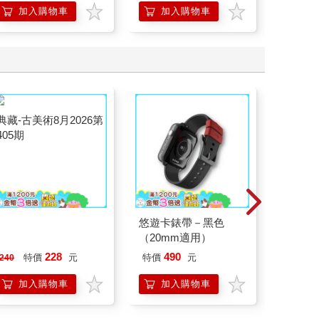
加入購物車
加入購物車
加
典藏-古美術8月2026第
悠遊卡錶帶－黑色
【電子
405期
（20mm適用）
子
228
490
25
特價
元
特價
元
特價
240
加入購物車
加入購物車