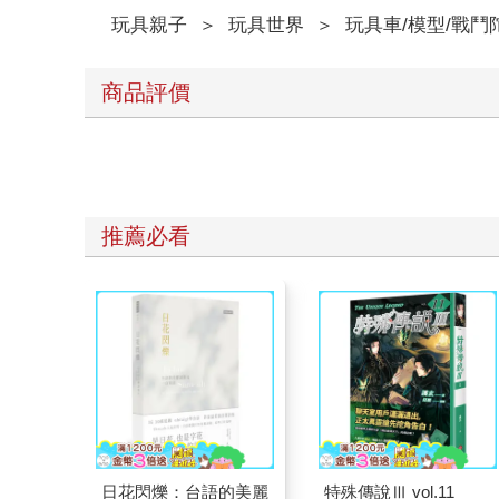
玩具親子
＞
玩具世界
＞
玩具車/模型/戰鬥
商品評價
推薦必看
日花閃爍：台語的美麗
特殊傳說Ⅲ vol.11