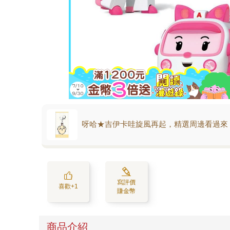
呀哈★吉伊卡哇旋風再起，精選周邊看過來
寫評價
喜歡+1
賺金幣
商品介紹