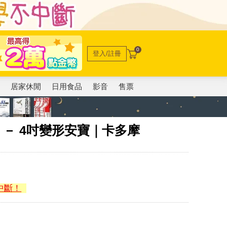
0
登入/註冊
電
居家休閒
日用食品
影音
售票
列 － 4吋變形安寶｜卡多摩
中斷！