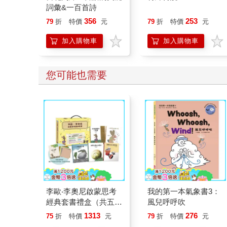
詞彙&一百首詩
356
253
79
折
特價
元
79
折
特價
元
加入購物車
加入購物車
您可能也需要
李歐‧李奧尼啟蒙思考
我的第一本氣象書3：
經典套書禮盒（共五冊
風兒呼呼吹
／贈親子共讀引導手冊
1313
276
75
折
特價
元
79
折
特價
元
+創意DIY色紙組）