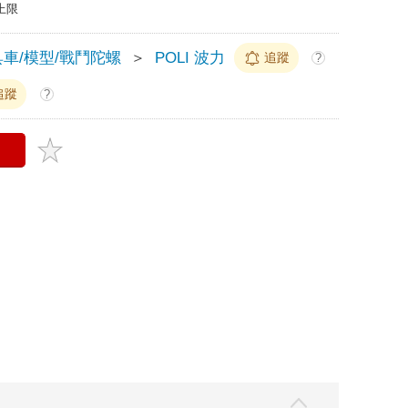
上限
車/模型/戰鬥陀螺
＞
POLI 波力
追蹤
?
追蹤
?