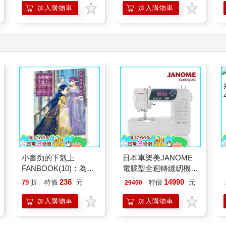
加入購物車
加入購物車
小書痴的下剋上
日本車樂美JANOME
FANBOOK(10)：為了
電腦型全迴轉縫紉機
成為圖書管理員不擇手
3160QDC
236
14990
79
折
特價
元
特價
元
29400
段！
加入購物車
加入購物車