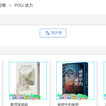
陀螺
＞
POLI 波力
寫評價
臺灣漫遊錄
祕密中的祕密