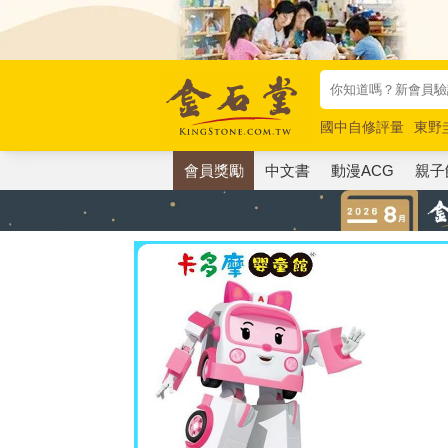
國中自修評量
東野
唯紅花綻放
奧德賽
會員獎勵
中文書
動漫ACG
親子