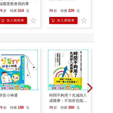
福國度教會我的事
314
229
79
折
特價
元
79
折
特價
元
79
折
加入購物車
加入購物車
加
拼音小神通
時間不夠用？先減掉八
0歲ba
成雜事：不加班也能升
版）
職的高效工作法
198
300
79
折
特價
元
79
折
特價
元
79
折