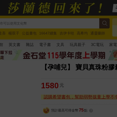
圭吾
楊双子
公益書包
16647續集
吉伊卡哇
高希均
通靈藥師
路邊攤新作
馬斯克
玩具總動員5
超慢跑
館
英文書
雜誌
電子書
文具
玩具親子
3C電玩
家
【孕哺兒】 寶貝真珠粉膠囊
1580
元
認購希望書包，幫助弱勢孩童上學不
75
預計最高可得金幣
點
?