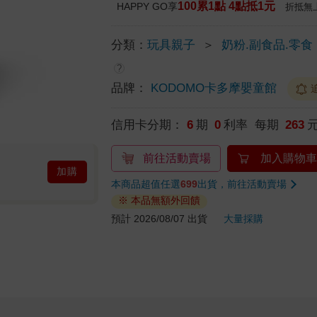
100累1點 4點抵1元
HAPPY GO享
折抵無
分類：
玩具親子
＞
奶粉.副食品.零食
?
品牌：
KODOMO卡多摩嬰童館
信用卡分期：
6
期
0
利率 每期
263
前往活動賣場
加入購物車
加購
本商品超值任選
699
出貨，前往活動賣場
※ 本品無額外回饋
預計 2026/08/07 出貨
大量採購