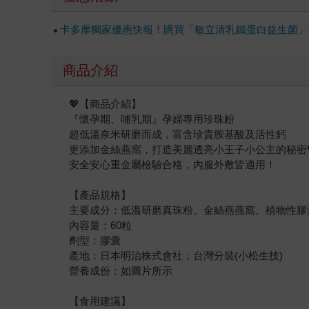
卡多摩獨家優惠快報！購買「敏立清乳鐵蛋白益生菌」再
商品介紹
💖【商品介紹】
『懷孕期、哺乳期』孕婦專用珍珠粉
超低溫奈米研磨而成，富含珍貴胺基酸及活性鈣
更添加金絲燕窩，打造美麗透亮小王子小公主的秘密
安全安心重金屬檢驗合格，內服外敷皆適用！
【產品規格】
主要成分：低溫研磨真珠粉、金絲燕燕窩、植物性膠
內容量：60粒
劑型：膠囊
產地：日本明治株式會社；台灣分裝(小松生技)
營養成份：如圖片所示
【食用建議】