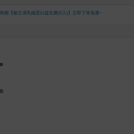
贈【敏立清乳鐵蛋白益生菌(5入)】立即下單免運~

囊