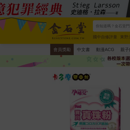
國中自修評量
東野
唯紅花綻放
奧德賽
會員獎勵
中文書
動漫ACG
親子