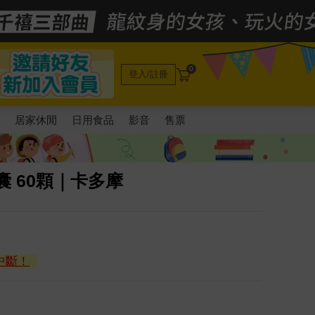
0
登入/註冊
電
居家休閒
日用食品
影音
售票
 60顆｜卡多摩
中斷！