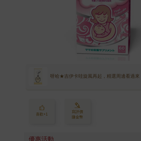
呀哈★吉伊卡哇旋風再起，精選周邊看過來
寫評價
喜歡+1
賺金幣
優惠活動