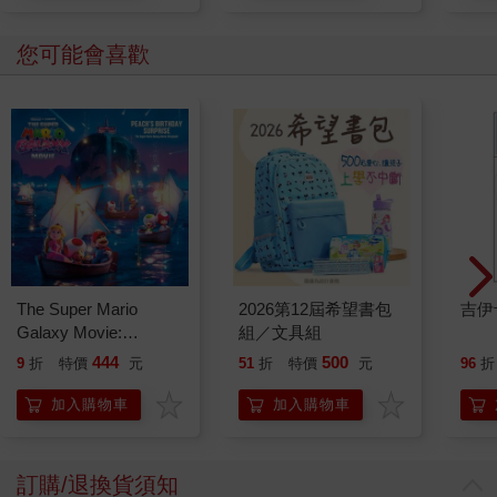
您可能會喜歡
The Super Mario
2026第12屆希望書包
吉伊
Galaxy Movie:
組／文具組
Peach`s Birthday
444
500
9
折
特價
元
51
折
特價
元
96
折
Surprise: The Super
Mario Galaxy Movie
加入購物車
加入購物車
Storybook
訂購/退換貨須知