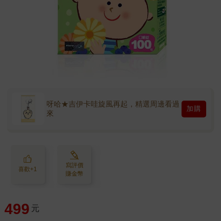
呀哈★吉伊卡哇旋風再起，精選周邊看過
加購
來
寫評價
喜歡+1
賺金幣
499
元