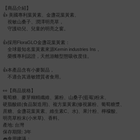
【商品介紹】
👍 美國專利葉黃素、金盞花葉黃素、
視敏山桑子、潤澤明亮草，
守護幼兒、兒童的明亮之窗。
👍採用FloraGLO金盞花葉黃素：
全球最知名葉黃素來源Kemin industries Ins，
榮獲專利認證，天然游離型態吸收度佳。
👍本產品含有小麥製品，
不適合其過敏體質者食用。
👀【商品規格】
葡萄糖、麥芽糊精纖維、澱粉、山桑子(藍莓)粉末、
硬脂酸鎂(食品製造用)、複方葉黃素(修視澱粉、葡萄糖漿、
蔗糖、金盞花葉黃素、維生素C、水)、果汁粉、檸檬酸、
明亮草粉末(小米草)、香料。
產地: 台灣
保存期限: 3年
👄食用建議：