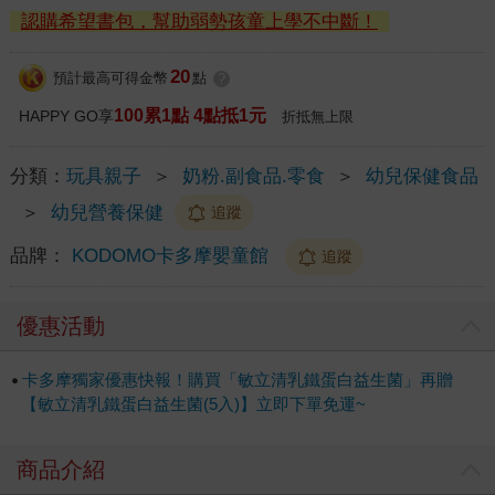
認購希望書包，幫助弱勢孩童上學不中斷！
20
預計最高可得金幣
點
?
100累1點 4點抵1元
HAPPY GO享
折抵無上限
分類：
玩具親子
＞
奶粉.副食品.零食
＞
幼兒保健食品
＞
幼兒營養保健
追蹤
品牌：
KODOMO卡多摩嬰童館
追蹤
優惠活動
卡多摩獨家優惠快報！購買「敏立清乳鐵蛋白益生菌」再贈
【敏立清乳鐵蛋白益生菌(5入)】立即下單免運~
商品介紹