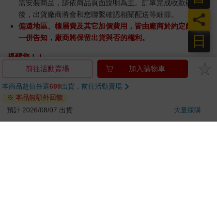
需安裝商品，請依商品頁面說明為主。訂單完成收款確認
後，出貨廠商將會和您聯繫確認相關配送等細節。
員
偏遠地區、樓層費及其它加價費用，皆由廠商於約定配送時
日
一併告知，廠商將保留出貨與否的權利。
提醒您！！
金石堂及銀行均不會請您操作ATM! 如接獲電話要求您前往
前往活動賣場
加入購物車
ATM提款機，請不要聽從指示，以免受騙上當！
本商品超值任選
699
出貨，前往活動賣場
※ 本品無額外回饋
退換貨須知：
**提醒您，鑑賞期不等於試用期，退回商品須為全新狀態**
預計 2026/08/07 出貨
大量採購
依據「消費者保護法」第19條及行政院消費者保護處公告之
「通訊交易解除權合理例外情事適用準則」，以下商品購買
後，除商品本身有瑕疵外，將不提供7天的猶豫期：
易於腐敗、保存期限較短或解約時即將逾期。（如：生
鮮食品）
依消費者要求所為之客製化給付。（客製化商品）
報紙、期刊或雜誌。（含MOOK、外文雜誌）
經消費者拆封之影音商品或電腦軟體。
非以有形媒介提供之數位內容或一經提供即為完成之線