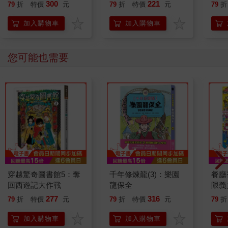
恭談
300
221
79
折
特價
元
79
折
特價
元
79
折
想
加入購物車
加入購物車
您可能也需要
穿越驚奇圖書館5：奪
千年修煉龍(3)：樂園
餐廳
回西遊記大作戰
龍保全
限義
列3
277
316
79
折
特價
元
79
折
特價
元
79
折
加入購物車
加入購物車