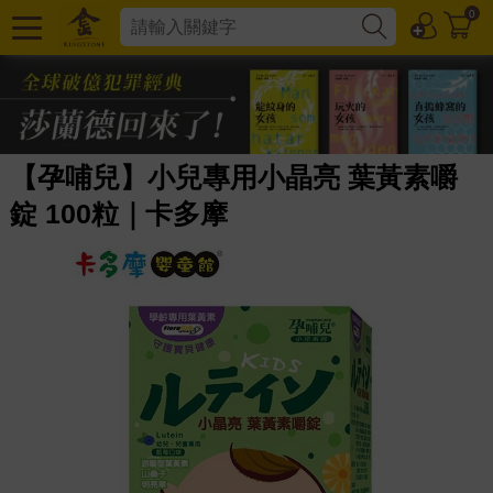
0
【孕哺兒】小兒專用小晶亮 葉黃素嚼
錠 100粒｜卡多摩