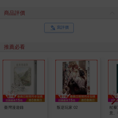
商品評價
寫評價
推薦必看
臺灣漫遊錄
叛逆玩家 02
杖藜
意、