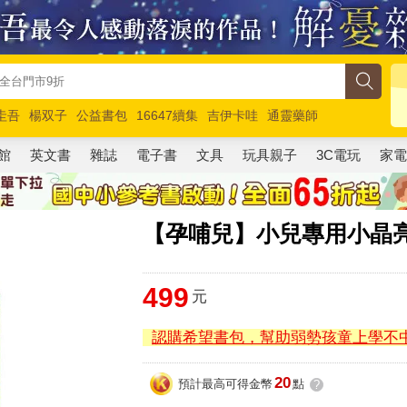
圭吾
楊双子
公益書包
16647續集
吉伊卡哇
通靈藥師
路邊攤新作
馬斯克
玩具總動員5
超慢跑
館
英文書
雜誌
電子書
文具
玩具親子
3C電玩
家
【孕哺兒】小兒專用小晶亮
499
元
認購希望書包，幫助弱勢孩童上學不
20
預計最高可得金幣
點
?