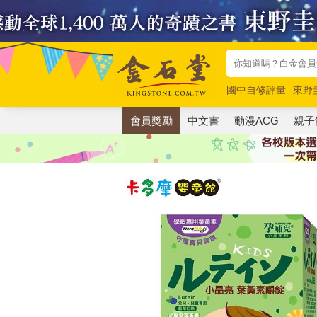
國中自修評量
東野
唯紅花綻放
奧德賽
會員獎勵
中文書
動漫ACG
親子