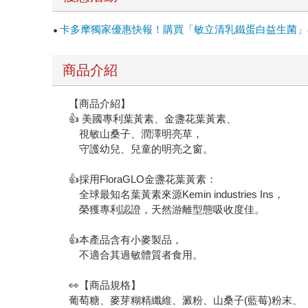
卡多摩獨家優惠快報！購買「敏立清乳鐵蛋白益生菌」再
商品介紹
【商品介紹】
👍 美國專利葉黃素、金盞花葉黃素、
視敏山桑子、潤澤明亮草，
守護幼兒、兒童的明亮之窗。
👍採用FloraGLO金盞花葉黃素：
全球最知名葉黃素來源Kemin industries Ins，
榮獲專利認證，天然游離型態吸收度佳。
👍本產品含有小麥製品，
不適合其過敏體質者食用。
👀【商品規格】
葡萄糖、麥芽糊精纖維、澱粉、山桑子(藍莓)粉末、