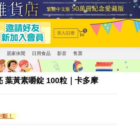
0
登入/註冊
電
居家休閒
日用食品
影音
售票
 葉黃素嚼錠 100粒｜卡多摩
中斷！