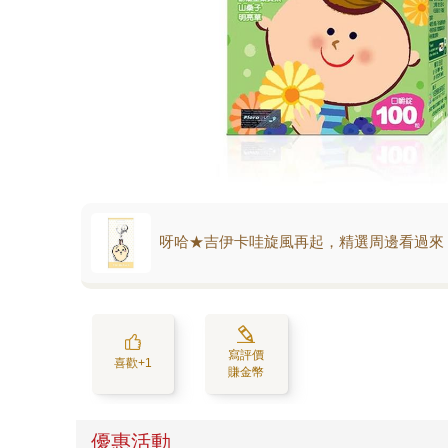
呀哈★吉伊卡哇旋風再起，精選周邊看過來
寫評價
喜歡+1
賺金幣
優惠活動