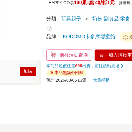
100累1點 4點抵1元
HAPPY GO享
折抵無
分類：
玩具親子
＞
奶粉.副食品.零食
?
品牌：
KODOMO卡多摩嬰童館
前往活動賣場
加入購物車
本商品超值任選
699
出貨，前往活動賣場
加購
※ 本品無額外回饋
預計 2026/08/06 出貨
大量採購