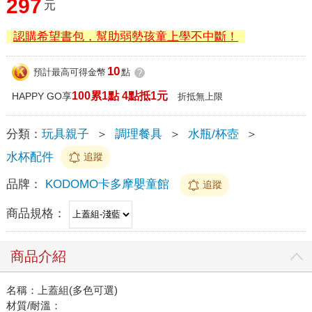
297
元
認購希望書包，幫助弱勢孩童上學不中斷！
10
預計最高可得金幣
點
?
100累1點 4點抵1元
HAPPY GO享
折抵無上限
分類：
玩具親子
＞
調理餐具
＞
水瓶/杯壺
＞
水杯配件
追蹤
品牌：
KODOMO卡多摩嬰童館
追蹤
商品規格：
商品介紹
名稱：上蓋組(多色可選)
材質/耐溫：