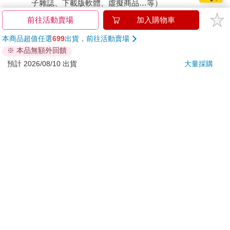
子雜誌、下載版軟體、虛擬商品…等）
已拆封之個人衛生用品。（如：內衣褲、刮鬍刀、除毛
前往活動賣場
加入購物車
刀…等）
本商品超值任選
699
出貨，前往活動賣場
若非上列種類商品，均享有到貨7天的猶豫期（含例假
※ 本品無額外回饋
日）。
預計 2026/08/10 出貨
大量採購
辦理退換貨時，商品（組合商品恕無法接受單獨退貨）必須
是您收到商品時的原始狀態（包含商品本體、配件、贈品、
保證書、所有附隨資料文件及原廠內外包裝…等），請勿直
接使用原廠包裝寄送，或於原廠包裝上黏貼紙張或書寫文
字。
退回商品若無法回復原狀，將請您負擔回復原狀所需費用，
嚴重時將影響您的退貨權益。