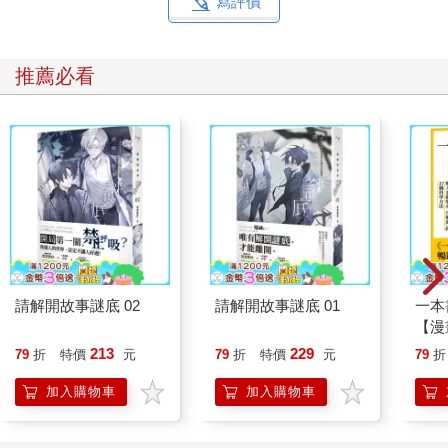
寫評價
推薦必看
請解開故事謎底 02
請解開故事謎底 01
一本
【漫
行動
213
229
79
折
特價
元
79
折
特價
元
79
折
開關
「行
加入購物車
加入購物車
學方