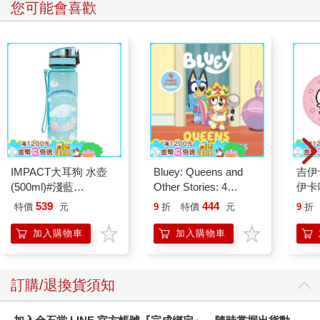
您可能會喜歡
IMPACT大耳狗 水壺
Bluey: Queens and
吉伊
(500ml)#淺藍
Other Stories: 4
伊卡
IMCMB01LB
Stories in 1 Book.
539
444
特價
元
9
折
特價
元
9
折
Hooray!
加入購物車
加入購物車
訂購/退換貨須知