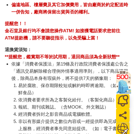
偏遠地區、樓層費及其它加價費用，皆由廠商於約定配送時
一併告知，廠商將保留出貨與否的權利。
提醒您！！
金石堂及銀行均不會請您操作ATM! 如接獲電話要求您前往
ATM提款機，請不要聽從指示，以免受騙上當！
退換貨須知：
**提醒您，鑑賞期不等於試用期，退回商品須為全新狀態**
依據「消費者保護法」第19條及行政院消費者保護處公告之
「通訊交易解除權合理例外情事適用準則」，以下商品購買
後，除商品本身有瑕疵外，將不提供7天的猶豫期：
易於腐敗、保存期限較短或解約時即將逾期。（如：生
鮮食品）
依消費者要求所為之客製化給付。（客製化商品）
報紙、期刊或雜誌。（含MOOK、外文雜誌）
經消費者拆封之影音商品或電腦軟體。
非以有形媒介提供之數位內容或一經提供即為完成之線
上服務，經消費者事先同意始提供。（如：電子書、電