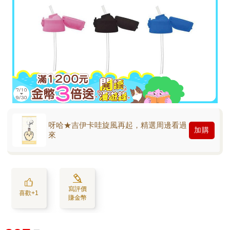
呀哈★吉伊卡哇旋風再起，精選周邊看過
加購
來
寫評價
喜歡+1
賺金幣