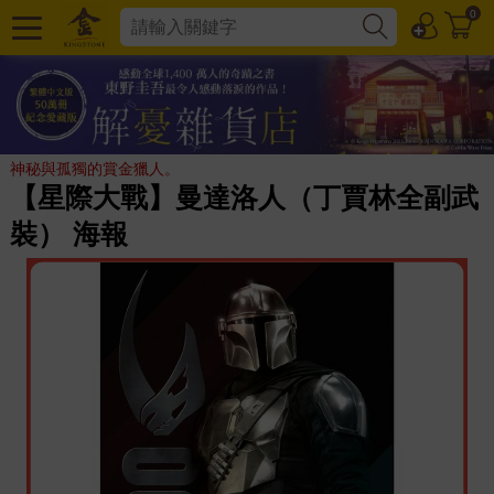
0
神秘與孤獨的賞金獵人。
【星際大戰】曼達洛人（丁賈林全副武
裝） 海報