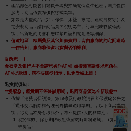
產品顏色可能會因網頁呈現與拍攝關係產生色差，圖片僅供
參考，商品依實際供貨樣式為準。
如果是大型商品（如：傢俱、床墊、家電、運動器材等）及
需安裝商品，請依商品頁面說明為主。訂單完成收款確認
後，出貨廠商將會和您聯繫確認相關配送等細節。
偏遠地區、樓層費及其它加價費用，皆由廠商於約定配送時
一併告知，廠商將保留出貨與否的權利。
提醒您！！
金石堂及銀行均不會請您操作ATM! 如接獲電話要求您前往
ATM提款機，請不要聽從指示，以免受騙上當！
退換貨須知：
**提醒您，鑑賞期不等於試用期，退回商品須為全新狀態**
依據「消費者保護法」第19條及行政院消費者保護處公告之
「通訊交易解除權合理例外情事適用準則」，以下商品購買
後，除商品本身有瑕疵外，將不提供7天的猶豫期：
易於腐敗、保存期限較短或解約時即將逾期。（如：生
鮮食品）