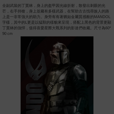
全副武裝的丁賈林，身上的盔甲因光線折射，散發出刺眼的光
芒，右手持槍，身上並藏有多樣武器，在幫助古古找尋族人的路
上是一非常強大的助力。身旁有有著猶如金屬質感般的MANDOL
字樣，其中的L更是以猛獸的樣貌來呈現，搭配上黑色的背景更顯
丁賈林的強悍，值得喜愛星際大戰系列的影迷們收藏。尺寸為60*
90 cm