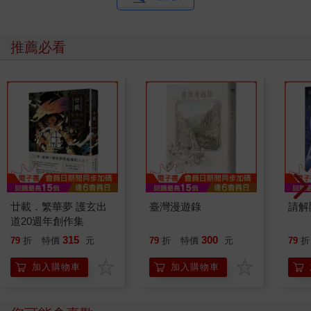
推薦必看
廿載．繁華夢 護玄出
臺灣漫遊錄
請解
道20週年創作集
315
300
79
折
特價
元
79
折
特價
元
79
折
加入購物車
加入購物車