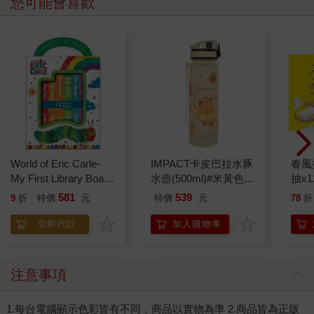
您可能會喜歡
World of Eric Carle-
IMPACT卡皮巴拉水豚
春風
My First Library Board
水壺(500ml)#米黃色
抽x1
Book Block Set
IM00B18YL
581
539
9
折
特價
元
特價
元
78
折
立即代訂
加入購物車
注意事項
1.每台電腦顯示色彩皆有不同，商品以實物為準 2.商品皆為正版