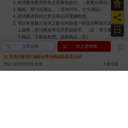
會
依消費者要求所為之客製化給付。（客製化商品）
報紙、期刊或雜誌。（含MOOK、外文雜誌）
員
經消費者拆封之影音商品或電腦軟體。
非以有形媒介提供之數位內容或一經提供即為完成之線
日
上服務，經消費者事先同意始提供。（如：電子書、電
子雜誌、下載版軟體、虛擬商品…等）
已拆封之個人衛生用品。（如：內衣褲、刮鬍刀、除毛
立即結帳
加入購物車
刀…等）
※ 本商品會員日滿額金幣加碼回饋最高15倍
若非上列種類商品，均享有到貨7天的猶豫期（含例假
日）。
預計 2026/08/06 出貨
大量採購
辦理退換貨時，商品（組合商品恕無法接受單獨退貨）必須
是您收到商品時的原始狀態（包含商品本體、配件、贈品、
保證書、所有附隨資料文件及原廠內外包裝…等），請勿直
接使用原廠包裝寄送，或於原廠包裝上黏貼紙張或書寫文
字。
退回商品若無法回復原狀，將請您負擔回復原狀所需費用，
嚴重時將影響您的退貨權益。