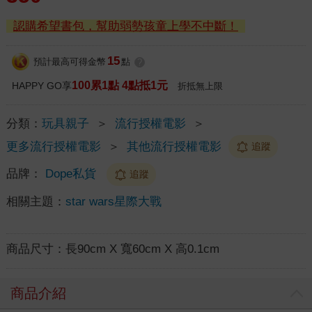
認購希望書包，幫助弱勢孩童上學不中斷！
15
預計最高可得金幣
點
?
100累1點 4點抵1元
HAPPY GO享
折抵無上限
分類：
玩具親子
＞
流行授權電影
＞
更多流行授權電影
＞
其他流行授權電影
追蹤
品牌：
Dope私貨
追蹤
相關主題：
star wars星際大戰
商品尺寸：
長90cm X 寬60cm X 高0.1cm
商品介紹