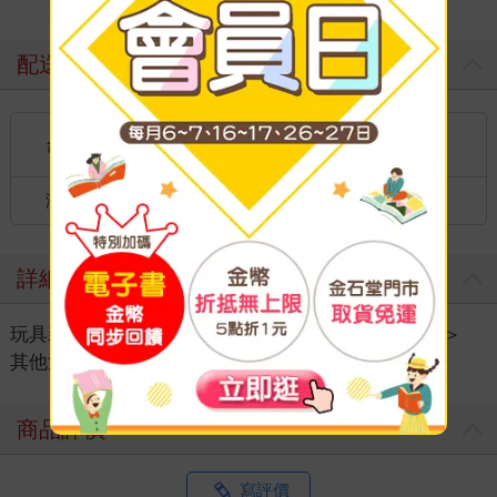
配送方式
國內宅配：本島（廠商出貨）
台灣
到店取貨：
港澳店取：
海外
詳細資料
玩具親子
＞
流行授權電影
＞
更多流行授權電影
＞
其他流行授權電影
商品評價
寫評價