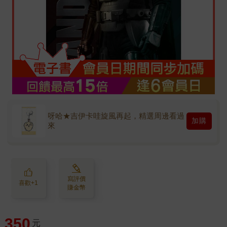
呀哈★吉伊卡哇旋風再起，精選周邊看過
加購
來
寫評價
喜歡+1
賺金幣
350
元