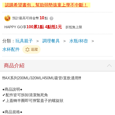
認購希望書包，幫助弱勢孩童上學不中斷！
10
預計最高可得金幣
點
?
100累1點 4點抵1元
HAPPY GO享
折抵無上限
分類：
玩具親子
＞
調理餐具
＞
水瓶/杯壺
＞
水杯配件
追蹤
商品介紹
❗❗AX系列200ML/320ML/450ML吸管/直飲適用❗❗
●商品說明●
✔配件皆可拆卸清潔無死角
✔上蓋轉半圈即可擰緊蓋子的螺旋狀
●商品規格●