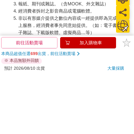
報紙、期刊或雜誌。（含MOOK、外文雜誌）
經消費者拆封之影音商品或電腦軟體。
非以有形媒介提供之數位內容或一經提供即為完成之線
上服務，經消費者事先同意始提供。（如：電子書、電
子雜誌、下載版軟體、虛擬商品…等）
已拆封之個人衛生用品。（如：內衣褲、刮鬍刀、除毛
前往活動賣場
加入購物車
刀…等）
本商品超值任選
699
出貨，前往活動賣場
若非上列種類商品，均享有到貨7天的猶豫期（含例假
※ 本品無額外回饋
日）。
預計 2026/08/10 出貨
大量採購
辦理退換貨時，商品（組合商品恕無法接受單獨退貨）必須
是您收到商品時的原始狀態（包含商品本體、配件、贈品、
保證書、所有附隨資料文件及原廠內外包裝…等），請勿直
接使用原廠包裝寄送，或於原廠包裝上黏貼紙張或書寫文
字。
退回商品若無法回復原狀，將請您負擔回復原狀所需費用，
嚴重時將影響您的退貨權益。