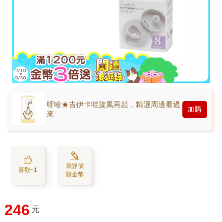
呀哈★吉伊卡哇旋風再起，精選周邊看過
加購
來
寫評價
喜歡+1
賺金幣
246
元