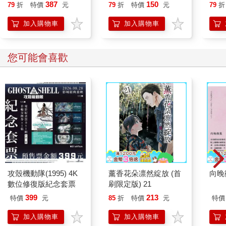
貓漫畫學歷史】
就告
387
150
79
折
特價
元
79
折
特價
元
79
折
加入購物車
加入購物車
您可能會喜歡
攻殼機動隊(1995) 4K
薰香花朵凛然綻放 (首
向晚
數位修復版紀念套票
刷限定版) 21
399
213
特價
元
85
折
特價
元
特價
加入購物車
加入購物車