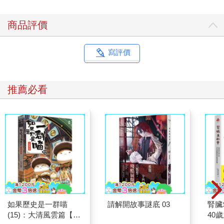
商品評價
寫評價
推薦必看
如果歷史是一群喵
請解開故事謎底 03
腎臟
(15)：大清風雲篇【萌
40