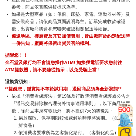
參考，商品依實際供貨樣式為準。
如果是大型商品（如：傢俱、床墊、家電、運動器材等）及
需安裝商品，請依商品頁面說明為主。訂單完成收款確認
後，出貨廠商將會和您聯繫確認相關配送等細節。
偏遠地區、樓層費及其它加價費用，皆由廠商於約定配送時
一併告知，廠商將保留出貨與否的權利。
提醒您！！
金石堂及銀行均不會請您操作ATM! 如接獲電話要求您前往
ATM提款機，請不要聽從指示，以免受騙上當！
退換貨須知：
**提醒您，鑑賞期不等於試用期，退回商品須為全新狀態**
依據「消費者保護法」第19條及行政院消費者保護處公告之
「通訊交易解除權合理例外情事適用準則」，以下商品購買
後，除商品本身有瑕疵外，將不提供7天的猶豫期：
易於腐敗、保存期限較短或解約時即將逾期。（如：生
鮮食品）
依消費者要求所為之客製化給付。（客製化商品）