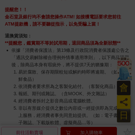
提醒您！！
金石堂及銀行均不會請您操作ATM! 如接獲電話要求您前往
ATM提款機，請不要聽從指示，以免受騙上當！
退換貨須知：
**提醒您，鑑賞期不等於試用期，退回商品須為全新狀態**
依據「消費者保護法」第19條及行政院消費者保護處公告之
「通訊交易解除權合理例外情事適用準則」，以下商品購買
後，除商品本身有瑕疵外，將不提供7天的猶豫期：
易於腐敗、保存期限較短或解約時即將逾期。（如：生
鮮食品）
會
依消費者要求所為之客製化給付。（客製化商品）
報紙、期刊或雜誌。（含MOOK、外文雜誌）
員
經消費者拆封之影音商品或電腦軟體。
非以有形媒介提供之數位內容或一經提供即為完成之線
日
上服務，經消費者事先同意始提供。（如：電子書、電
子雜誌、下載版軟體、虛擬商品…等）
已拆封之個人衛生用品。（如：內衣褲、刮鬍刀、除毛