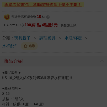
認購希望書包，幫助弱勢孩童上學不中斷！
10
預計最高可得金幣
點
?
100累1點 4點抵1元
HAPPY GO享
折抵無上限
分類：
玩具親子
＞
調理餐具
＞
水瓶/杯壺
＞
水杯配件
追蹤
商品介紹
●商品說明●
❗❗S-16_2組入(AX系列450ML吸管水杯適用)❗❗
●商品規格●
S-16:
規格：1組2入
材質：矽膠-20度C~140度C