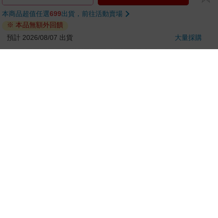
刀…等）
若非上列種類商品，均享有到貨7天的猶豫期（含例假
日）。
辦理退換貨時，商品（組合商品恕無法接受單獨退貨）必須
是您收到商品時的原始狀態（包含商品本體、配件、贈品、
保證書、所有附隨資料文件及原廠內外包裝…等），請勿直
接使用原廠包裝寄送，或於原廠包裝上黏貼紙張或書寫文
字。
退回商品若無法回復原狀，將請您負擔回復原狀所需費用，
嚴重時將影響您的退貨權益。
前往活動賣場
加入購物車
本商品超值任選
699
出貨，前往活動賣場