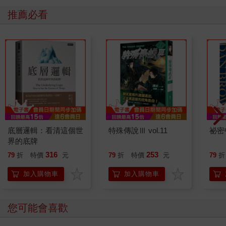
推薦必看
底層邏輯：看清這個世
特殊傳說Ⅲ vol.11
祕密
界的底牌
316
253
79
折
特價
元
79
折
特價
元
79
折
加入購物車
加入購物車
您可能會喜歡