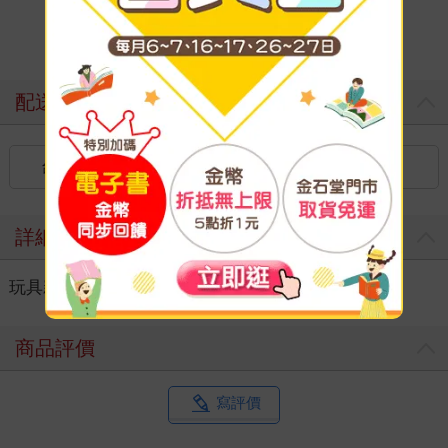
配送方式
台灣
國內宅配：本島（廠商出貨）
詳細資料
玩具親子
＞
調理餐具
＞
水瓶/杯壺
＞
水杯配件
商品評價
寫評價