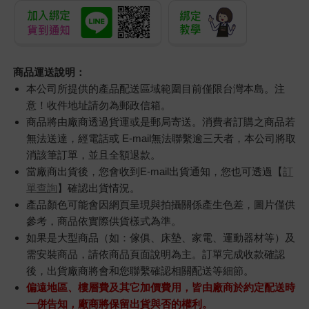
商品運送說明：
本公司所提供的產品配送區域範圍目前僅限台灣本島。注
意！收件地址請勿為郵政信箱。
商品將由廠商透過貨運或是郵局寄送。消費者訂購之商品若
無法送達，經電話或 E-mail無法聯繫逾三天者，本公司將取
消該筆訂單，並且全額退款。
當廠商出貨後，您會收到E-mail出貨通知，您也可透過【
訂
單查詢
】確認出貨情況。
產品顏色可能會因網頁呈現與拍攝關係產生色差，圖片僅供
參考，商品依實際供貨樣式為準。
如果是大型商品（如：傢俱、床墊、家電、運動器材等）及
需安裝商品，請依商品頁面說明為主。訂單完成收款確認
後，出貨廠商將會和您聯繫確認相關配送等細節。
偏遠地區、樓層費及其它加價費用，皆由廠商於約定配送時
一併告知，廠商將保留出貨與否的權利。