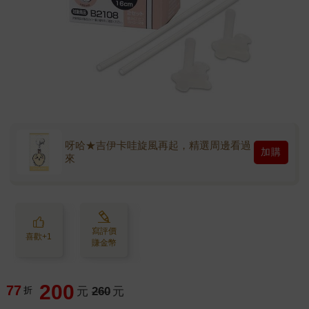
呀哈★吉伊卡哇旋風再起，精選周邊看過
加購
來
寫評價
喜歡+1
賺金幣
200
77
折
元
260
元