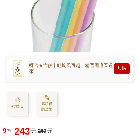
呀哈★吉伊卡哇旋風再起，精選周邊看過
加購
來
寫評價
喜歡+1
賺金幣
243
9
折
元
269
元