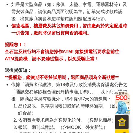
如果是大型商品（如：傢俱、床墊、家電、運動器材等）及
需安裝商品，請依商品頁面說明為主。訂單完成收款確認
後，出貨廠商將會和您聯繫確認相關配送等細節。
偏遠地區、樓層費及其它加價費用，皆由廠商於約定配送時
一併告知，廠商將保留出貨與否的權利。
提醒您！！
金石堂及銀行均不會請您操作ATM! 如接獲電話要求您前往
ATM提款機，請不要聽從指示，以免受騙上當！
退換貨須知：
**提醒您，鑑賞期不等於試用期，退回商品須為全新狀態**
依據「消費者保護法」第19條及行政院消費者保護處公告之
「通訊交易解除權合理例外情事適用準則」，以下商品購買
後，除商品本身有瑕疵外，將不提供7天的猶豫期：
易於腐敗、保存期限較短或解約時即將逾期。（如：生
鮮食品）
會
依消費者要求所為之客製化給付。（客製化商品）
報紙、期刊或雜誌。（含MOOK、外文雜誌）