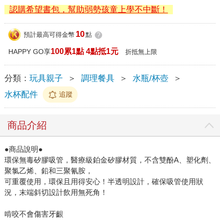
認購希望書包，幫助弱勢孩童上學不中斷！
10
預計最高可得金幣
點
?
100累1點 4點抵1元
HAPPY GO享
折抵無上限
分類：
玩具親子
＞
調理餐具
＞
水瓶/杯壺
＞
水杯配件
追蹤
商品介紹
●商品說明●
環保無毒矽膠吸管，醫療級鉑金矽膠材質，不含雙酚A、塑化劑、
聚氯乙烯、鉛和三聚氰胺，
可重覆使用，環保且用得安心！半透明設計，確保吸管使用狀
況，末端斜切設計飲用無死角！
啃咬不會傷害牙齦