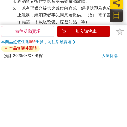
員
經消費者拆封之影音商品或電腦軟體。
非以有形媒介提供之數位內容或一經提供即為完成之線
日
上服務，經消費者事先同意始提供。（如：電子書、電
子雜誌、下載版軟體、虛擬商品…等）
已拆封之個人衛生用品。（如：內衣褲、刮鬍刀、除毛
前往活動賣場
加入購物車
刀…等）
本商品超值任選
699
出貨，前往活動賣場
若非上列種類商品，均享有到貨7天的猶豫期（含例假
※ 本品無額外回饋
日）。
預計 2026/08/07 出貨
大量採購
辦理退換貨時，商品（組合商品恕無法接受單獨退貨）必須
是您收到商品時的原始狀態（包含商品本體、配件、贈品、
保證書、所有附隨資料文件及原廠內外包裝…等），請勿直
接使用原廠包裝寄送，或於原廠包裝上黏貼紙張或書寫文
字。
退回商品若無法回復原狀，將請您負擔回復原狀所需費用，
嚴重時將影響您的退貨權益。