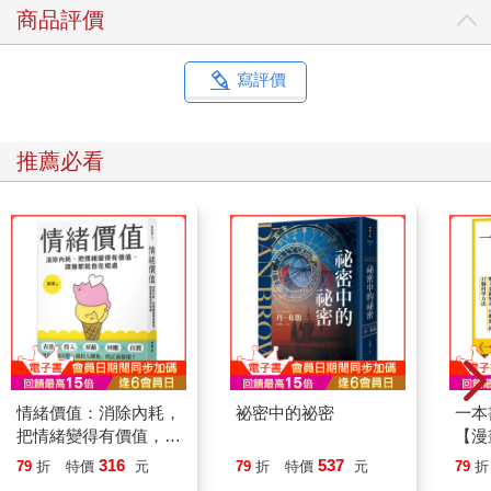
商品評價
寫評價
推薦必看
情緒價值：消除內耗，
祕密中的祕密
一本
把情緒變得有價值，跟
【漫
誰都能自在相處
行動
316
537
79
折
特價
元
79
折
特價
元
79
折
開關