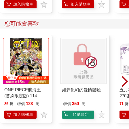
「行
加入購物車
加入購物車
學方
您可能會喜歡
ONE PIECE航海王
如夢似幻的愛情體驗
五月
(首刷限定版) 114
270
123
350
85
折
特價
元
特價
元
71
折
加入購物車
預購限定