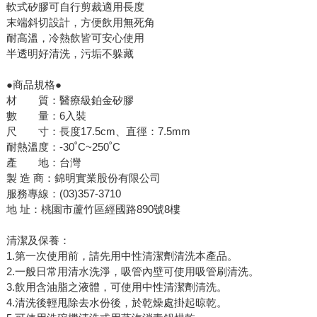
軟式矽膠可自行剪裁適用長度
末端斜切設計，方便飲用無死角
耐高溫，冷熱飲皆可安心使用
半透明好清洗，污垢不躲藏
●商品規格●
材 質：醫療級鉑金矽膠
數 量：6入裝
尺 寸：長度17.5cm、直徑：7.5mm
耐熱溫度：-30˚C~250˚C
產 地：台灣
製 造 商：錦明實業股份有限公司
服務專線：(03)357-3710
地 址：桃園市蘆竹區經國路890號8樓
清潔及保養：
1.第一次使用前，請先用中性清潔劑清洗本產品。
2.一般日常用清水洗淨，吸管內壁可使用吸管刷清洗。
3.飲用含油脂之液體，可使用中性清潔劑清洗。
4.清洗後輕甩除去水份後，於乾燥處掛起晾乾。