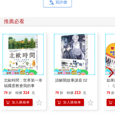
寫評價
推薦必看
北歐時間：世界第一幸
請解開故事謎底 02
如果
福國度教會我的事
：《
喵》
314
213
79
折
特價
元
79
折
特價
元
79
折
【首
加入購物車
加入購物車