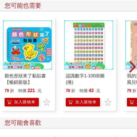
您可能也需要
顏色形狀來了黏貼書
認識數字1-100掛圖
我的
【暢銷新版】
(捲)
風兒
221
43
79
折
特價
元
78
折
特價
元
79
折
加入購物車
加入購物車
您可能會喜歡