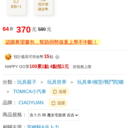
寫評價
喜歡+1
賺金幣
370
64
折
元
580
元
認購希望書包，幫助弱勢孩童上學不中斷！
15
預計最高可得金幣
點
?
100累1點 4點抵1元
HAPPY GO享
折抵無上限
分類：
玩具親子
＞
玩具世界
＞
玩具車/模型/戰鬥陀螺
＞
TOMICA小汽車
追蹤
品牌：
CIAOYUAN
追蹤
商品規格：
相關主題：
宮崎駿&吉卜力