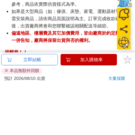
參考，商品依實際供貨樣式為準。
如果是大型商品（如：傢俱、床墊、家電、運動器材等）及
需安裝商品，請依商品頁面說明為主。訂單完成收款確認
後，出貨廠商將會和您聯繫確認相關配送等細節。
偏遠地區、樓層費及其它加價費用，皆由廠商於約定配送時
一併告知，廠商將保留出貨與否的權利。
提醒您！！
金石堂及銀行均不會請您操作ATM! 如接獲電話要求您前往
立即結帳
加入購物車
ATM提款機，請不要聽從指示，以免受騙上當！
※ 本品無額外回饋
退換貨須知：
預計 2026/08/10 出貨
大量採購
**提醒您，鑑賞期不等於試用期，退回商品須為全新狀態**
依據「消費者保護法」第19條及行政院消費者保護處公告之
「通訊交易解除權合理例外情事適用準則」，以下商品購買
後，除商品本身有瑕疵外，將不提供7天的猶豫期：
易於腐敗、保存期限較短或解約時即將逾期。（如：生
鮮食品）
依消費者要求所為之客製化給付。（客製化商品）