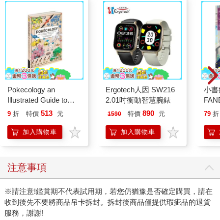
Pokecology an
Ergotech人因 SW216
小書
Illustrated Guide to
2.01吋衡動智慧腕錶
FAN
Pokemon Ecology
成為
513
890
9
折
特價
元
特價
元
79
折
1590
(Pokemon Pikachu
段！
Press)
加入購物車
加入購物車
注意事項
※請注意!鑑賞期不代表試用期，若您仍猶豫是否確定購買，請在
收到後先不要將商品吊卡拆封。拆封後商品僅提供瑕疵品的退貨
服務，謝謝!