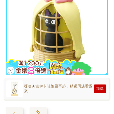
呀哈★吉伊卡哇旋風再起，精選周邊看過
加購
來