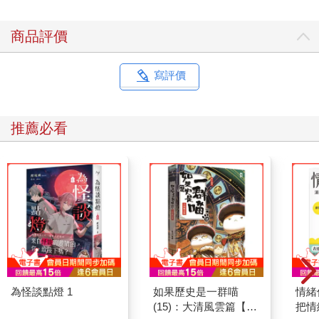
商品評價
寫評價
推薦必看
為怪談點燈 1
如果歷史是一群喵
情緒
(15)：大清風雲篇【萌
把情