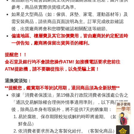
參考，商品依實際供貨樣式為準。
如果是大型商品（如：傢俱、床墊、家電、運動器材等）及
需安裝商品，請依商品頁面說明為主。訂單完成收款確認
後，出貨廠商將會和您聯繫確認相關配送等細節。
偏遠地區、樓層費及其它加價費用，皆由廠商於約定配送時
一併告知，廠商將保留出貨與否的權利。
提醒您！！
金石堂及銀行均不會請您操作ATM! 如接獲電話要求您前往
ATM提款機，請不要聽從指示，以免受騙上當！
退換貨須知：
**提醒您，鑑賞期不等於試用期，退回商品須為全新狀態**
依據「消費者保護法」第19條及行政院消費者保護處公告之
「通訊交易解除權合理例外情事適用準則」，以下商品購買
後，除商品本身有瑕疵外，將不提供7天的猶豫期：
易於腐敗、保存期限較短或解約時即將逾期。（如：生
鮮食品）
依消費者要求所為之客製化給付。（客製化商品）