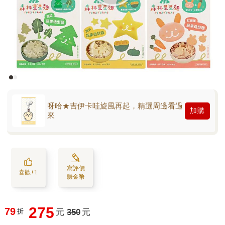
呀哈★吉伊卡哇旋風再起，精選周邊看過
加購
來
寫評價
喜歡+1
賺金幣
275
79
折
元
350
元