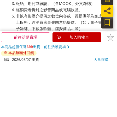
報紙、期刊或雜誌。（含MOOK、外文雜誌）
經消費者拆封之影音商品或電腦軟體。
非以有形媒介提供之數位內容或一經提供即為完成之線
日
上服務，經消費者事先同意始提供。（如：電子書、電
子雜誌、下載版軟體、虛擬商品…等）
已拆封之個人衛生用品。（如：內衣褲、刮鬍刀、除毛
刀…等）
若非上列種類商品，均享有到貨7天的猶豫期（含例假
日）。
辦理退換貨時，商品（組合商品恕無法接受單獨退貨）必須
是您收到商品時的原始狀態（包含商品本體、配件、贈品、
保證書、所有附隨資料文件及原廠內外包裝…等），請勿直
接使用原廠包裝寄送，或於原廠包裝上黏貼紙張或書寫文
字。
退回商品若無法回復原狀，將請您負擔回復原狀所需費用，
嚴重時將影響您的退貨權益。