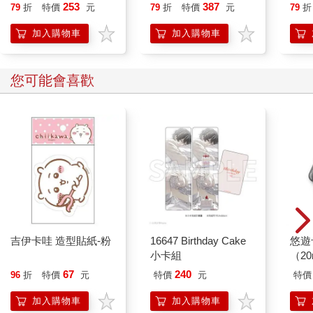
貓漫畫學歷史】
誰都
253
387
79
折
特價
元
79
折
特價
元
79
折
加入購物車
加入購物車
您可能會喜歡
吉伊卡哇 造型貼紙-粉
16647 Birthday Cake
悠遊
小卡組
（2
67
240
96
折
特價
元
特價
元
特價
加入購物車
加入購物車