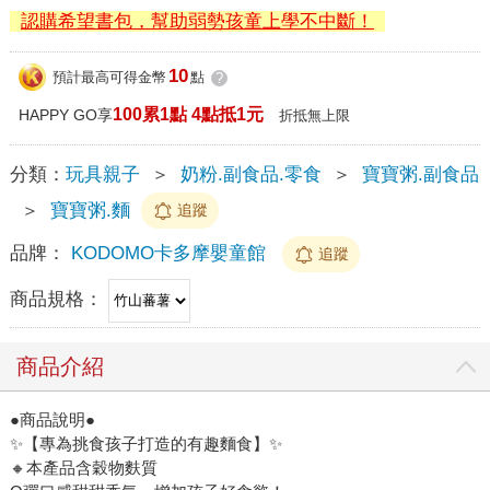
認購希望書包，幫助弱勢孩童上學不中斷！
10
預計最高可得金幣
點
?
100累1點 4點抵1元
HAPPY GO享
折抵無上限
分類：
玩具親子
＞
奶粉.副食品.零食
＞
寶寶粥.副食品
＞
寶寶粥.麵
追蹤
品牌：
KODOMO卡多摩嬰童館
追蹤
商品規格：
商品介紹
●商品說明●
✨【專為挑食孩子打造的有趣麵食】✨
🔸本產品含穀物麩質