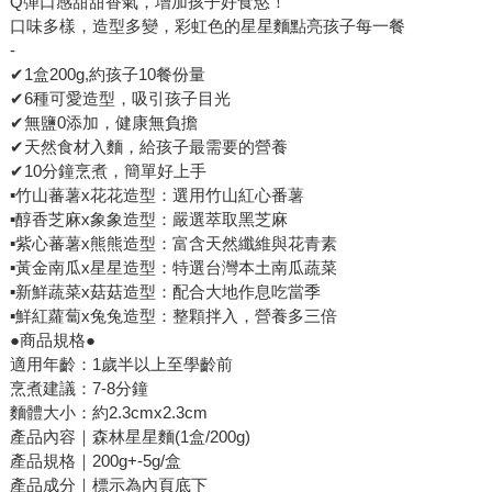
Q彈口感甜甜香氣，增加孩子好食慾！
口味多樣，造型多變，彩虹色的星星麵點亮孩子每一餐
-
✔1盒200g,約孩子10餐份量
✔6種可愛造型，吸引孩子目光
✔無鹽0添加，健康無負擔
✔天然食材入麵，給孩子最需要的營養
✔10分鐘烹煮，簡單好上手
▪️竹山蕃薯x花花造型：選用竹山紅心番薯
▪️醇香芝麻x象象造型：嚴選萃取黑芝麻
▪️紫心蕃薯x熊熊造型：富含天然纖維與花青素
▪️黃金南瓜x星星造型：特選台灣本土南瓜蔬菜
▪️新鮮蔬菜x菇菇造型：配合大地作息吃當季
▪️鮮紅蘿蔔x兔兔造型：整顆拌入，營養多三倍
●商品規格●
適用年齡：1歲半以上至學齡前
烹煮建議：7-8分鐘
麵體大小：約2.3cmx2.3cm
產品內容｜森林星星麵(1盒/200g)
產品規格｜200g+-5g/盒
產品成分｜標示為內頁底下