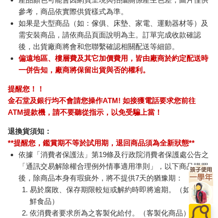
參考，商品依實際供貨樣式為準。
如果是大型商品（如：傢俱、床墊、家電、運動器材等）及
需安裝商品，請依商品頁面說明為主。訂單完成收款確認
後，出貨廠商將會和您聯繫確認相關配送等細節。
偏遠地區、樓層費及其它加價費用，皆由廠商於約定配送時
一併告知，廠商將保留出貨與否的權利。
提醒您！！
金石堂及銀行均不會請您操作ATM! 如接獲電話要求您前往
ATM提款機，請不要聽從指示，以免受騙上當！
退換貨須知：
**提醒您，鑑賞期不等於試用期，退回商品須為全新狀態**
依據「消費者保護法」第19條及行政院消費者保護處公告之
「通訊交易解除權合理例外情事適用準則」，以下商品購買
後，除商品本身有瑕疵外，將不提供7天的猶豫期：
易於腐敗、保存期限較短或解約時即將逾期。（如：生
鮮食品）
依消費者要求所為之客製化給付。（客製化商品）