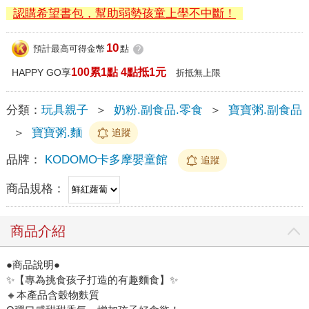
認購希望書包，幫助弱勢孩童上學不中斷！
10
預計最高可得金幣
點
?
100累1點 4點抵1元
HAPPY GO享
折抵無上限
分類：
玩具親子
＞
奶粉.副食品.零食
＞
寶寶粥.副食品
＞
寶寶粥.麵
追蹤
品牌：
KODOMO卡多摩嬰童館
追蹤
商品規格：
商品介紹
●商品說明●
✨【專為挑食孩子打造的有趣麵食】✨
🔸本產品含穀物麩質