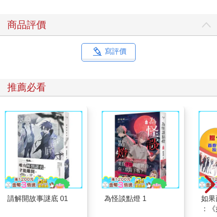
商品評價
寫評價
推薦必看
請解開故事謎底 01
為怪談點燈 1
如果
：《