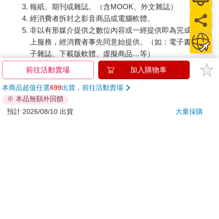
報紙、期刊或雜誌。（含MOOK、外文雜誌）
經消費者拆封之影音商品或電腦軟體。
非以有形媒介提供之數位內容或一經提供即為完成之線
上服務，經消費者事先同意始提供。（如：電子書、電
子雜誌、下載版軟體、虛擬商品…等）
已拆封之個人衛生用品。（如：內衣褲、刮鬍刀、除毛
前往活動賣場
加入購物車
刀…等）
本商品超值任選
699
出貨，前往活動賣場
若非上列種類商品，均享有到貨7天的猶豫期（含例假
※ 本品無額外回饋
日）。
預計 2026/08/10 出貨
大量採購
辦理退換貨時，商品（組合商品恕無法接受單獨退貨）必須
是您收到商品時的原始狀態（包含商品本體、配件、贈品、
保證書、所有附隨資料文件及原廠內外包裝…等），請勿直
接使用原廠包裝寄送，或於原廠包裝上黏貼紙張或書寫文
字。
退回商品若無法回復原狀，將請您負擔回復原狀所需費用，
嚴重時將影響您的退貨權益。