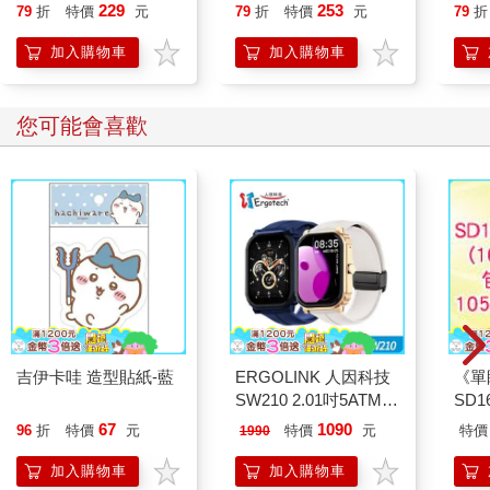
喵》
229
253
79
折
特價
元
79
折
特價
元
79
折
【首
加入購物車
加入購物車
您可能會喜歡
吉伊卡哇 造型貼紙-藍
ERGOLINK 人因科技
《單
SW210 2.01吋5ATM游
SD
泳心率血氧藍牙通話腕
67
1090
96
折
特價
元
特價
元
特價
1990
錶
加入購物車
加入購物車