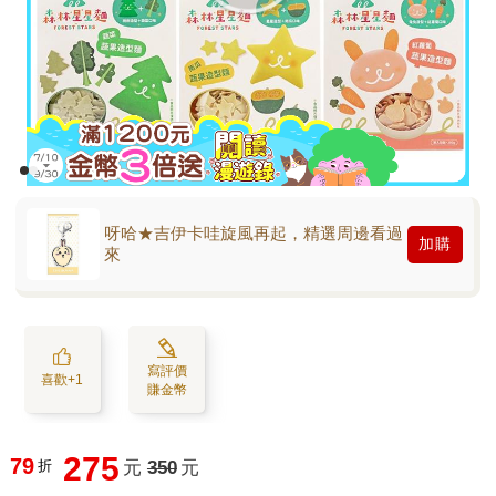
呀哈★吉伊卡哇旋風再起，精選周邊看過
加購
來
寫評價
喜歡+1
賺金幣
275
79
折
元
350
元