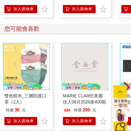
加入購物車
加入購物車
您可能會喜歡
雙色蝦米_三層防護口
MARIE CLAIRE美麗
PHI
前往活動賣場
加入購物車
罩（2入）
佳人08月2026第400期
鍵盤滑
本商品超值任選
699
出貨，前往活動賣場
35
209
特價
元
特價
元
220
499
※ 本品無額外回饋
加入購物車
加入購物車
預計 2026/08/10 出貨
大量採購