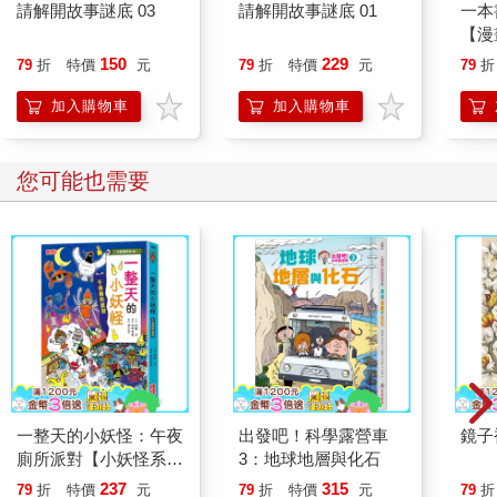
請解開故事謎底 03
請解開故事謎底 01
一本
【漫
行動
150
229
79
折
特價
元
79
折
特價
元
79
折
開關
「行
加入購物車
加入購物車
學方
您可能也需要
一整天的小妖怪：午夜
出發吧！科學露營車
鏡子
廁所派對【小妖怪系列
3：地球地層與化石
40】
237
315
79
折
特價
元
79
折
特價
元
79
折