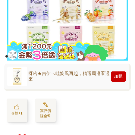
呀哈★吉伊卡哇旋風再起，精選周邊看過
加購
來
寫評價
喜歡+1
賺金幣