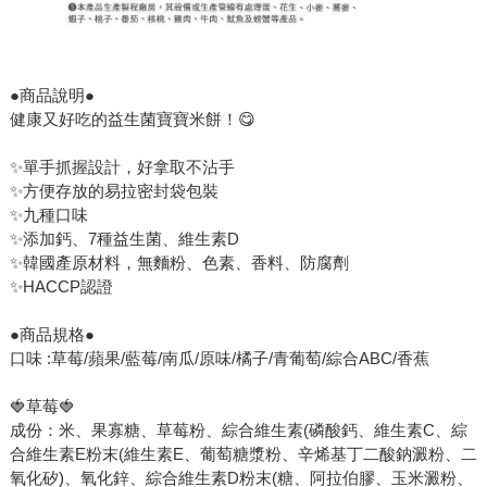
●商品說明●
健康又好吃的益生菌寶寶米餅！😋
✨單手抓握設計，好拿取不沾手
✨方便存放的易拉密封袋包裝
✨九種口味
✨添加鈣、7種益生菌、維生素D
✨韓國產原材料，無麵粉、色素、香料、防腐劑
✨HACCP認證
●商品規格●
口味 :草莓/蘋果/藍莓/南瓜/原味/橘子/青葡萄/綜合ABC/香蕉
🍓草莓🍓
成份：米、果寡糖、草莓粉、綜合維生素(磷酸鈣、維生素C、綜
合維生素E粉末(維生素E、葡萄糖漿粉、辛烯基丁二酸鈉澱粉、二
氧化矽)、氧化鋅、綜合維生素D粉末(糖、阿拉伯膠、玉米澱粉、