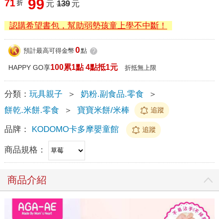
99
71
折
元
139
元
認購希望書包，幫助弱勢孩童上學不中斷！
0
預計最高可得金幣
點
?
100累1點 4點抵1元
HAPPY GO享
折抵無上限
分類：
玩具親子
＞
奶粉.副食品.零食
＞
餅乾.米餅.零食
＞
寶寶米餅/米棒
追蹤
品牌：
KODOMO卡多摩嬰童館
追蹤
商品規格：
商品介紹