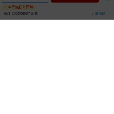
ATM提款機，請不要聽從指示，以免受騙上當！
※ 本品無額外回饋
退換貨須知：
預計 2026/08/07 出貨
大量採購
**提醒您，鑑賞期不等於試用期，退回商品須為全新狀態**
依據「消費者保護法」第19條及行政院消費者保護處公告之
「通訊交易解除權合理例外情事適用準則」，以下商品購買
後，除商品本身有瑕疵外，將不提供7天的猶豫期：
易於腐敗、保存期限較短或解約時即將逾期。（如：生
鮮食品）
依消費者要求所為之客製化給付。（客製化商品）
報紙、期刊或雜誌。（含MOOK、外文雜誌）
經消費者拆封之影音商品或電腦軟體。
非以有形媒介提供之數位內容或一經提供即為完成之線
上服務，經消費者事先同意始提供。（如：電子書、電
子雜誌、下載版軟體、虛擬商品…等）
已拆封之個人衛生用品。（如：內衣褲、刮鬍刀、除毛
刀…等）
若非上列種類商品，均享有到貨7天的猶豫期（含例假
日）。