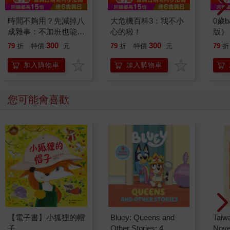
時間不夠用？先減掉八
大危機百科3：我不小
0歲
成雜事：不加班也能升
心的啦！
版）
職的高效工作法
300
300
79
折
特價
元
79
折
特價
元
79
折
加入購物車
加入購物車
您可能會喜歡
【電子書】小狐狸的帽
Bluey: Queens and
Taiw
子
Other Stories: 4
Nove