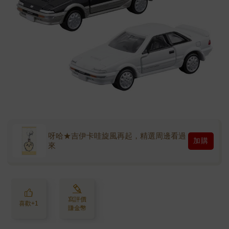
呀哈★吉伊卡哇旋風再起，精選周邊看過
加購
來
寫評價
喜歡+1
賺金幣