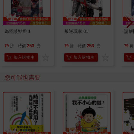
為怪談點燈 1
叛逆玩家 01
請解
253
253
79
折
特價
元
79
折
特價
元
79
折
加入購物車
加入購物車
您可能也需要