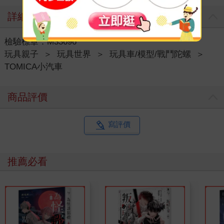
詳細資料
檢驗標章：M33696
玩具親子
＞
玩具世界
＞
玩具車/模型/戰鬥陀螺
＞
TOMICA小汽車
商品評價
寫評價
推薦必看