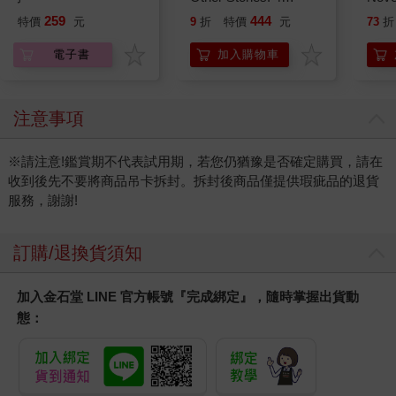
Stories in 1 Book.
editi
259
444
特價
元
9
折
特價
元
73
折
Hooray!
電子書
加入購物車
注意事項
※請注意!鑑賞期不代表試用期，若您仍猶豫是否確定購買，請在
收到後先不要將商品吊卡拆封。拆封後商品僅提供瑕疵品的退貨
服務，謝謝!
訂購/退換貨須知
加入金石堂 LINE 官方帳號『完成綁定』，隨時掌握出貨動
態：