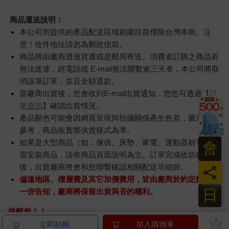
商品運送說明：
本公司所提供的產品配送區域範圍目前僅限台灣本島。注
意！收件地址請勿為郵政信箱。
商品將由廠商透過貨運或是郵局寄送。消費者訂購之商品若
無法送達，經電話或 E-mail無法聯繫逾三天者，本公司將取
消該筆訂單，並且全額退款。
當廠商出貨後，您會收到E-mail出貨通知，您也可透過【
訂
單查詢
】確認出貨情況。
產品顏色可能會因網頁呈現與拍攝關係產生色差，圖片僅供
參考，商品依實際供貨樣式為準。
如果是大型商品（如：傢俱、床墊、家電、運動器材等）及
會
需安裝商品，請依商品頁面說明為主。訂單完成收款確認
後，出貨廠商將會和您聯繫確認相關配送等細節。
員
偏遠地區、樓層費及其它加價費用，皆由廠商於約定配送時
日
一併告知，廠商將保留出貨與否的權利。
提醒您！！
金石堂及銀行均不會請您操作ATM! 如接獲電話要求您前往
立即結帳
加入購物車