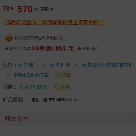
570
73
折
元
780
元
認購希望書包，幫助弱勢孩童上學不中斷！
25
預計最高可得金幣
點
?
100累1點 4點抵1元
HAPPY GO享
折抵無上限
分類：
玩具親子
＞
玩具世界
＞
玩具車/模型/戰鬥陀螺
＞
TOMICA小汽車
追蹤
品牌：
CIAOYUAN
追蹤
商品規格：
商品介紹