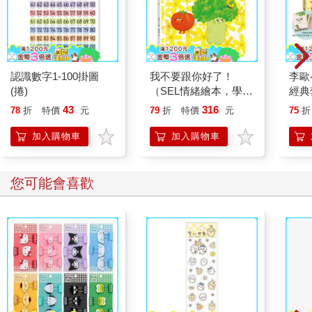
認識數字1-100掛圖
我不要跟你好了！
李歐
(捲)
（SEL情緒繪本，學習
經典
換位思考，表達真實感
／贈
43
316
78
折
特價
元
79
折
特價
元
75
折
受，適合親子共讀）
+創
加入購物車
加入購物車
您可能會喜歡