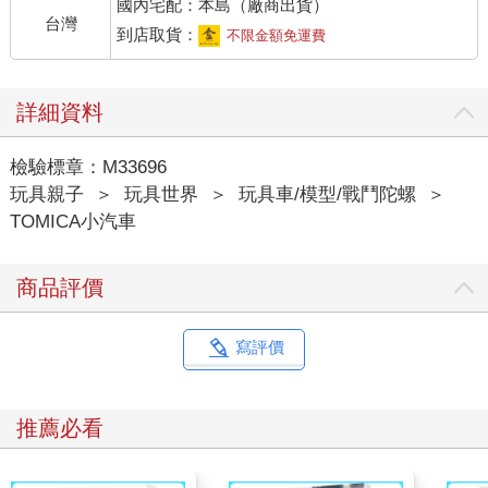
國內宅配：本島（廠商出貨）
台灣
到店取貨：
不限金額免運費
詳細資料
檢驗標章：M33696
玩具親子
＞
玩具世界
＞
玩具車/模型/戰鬥陀螺
＞
TOMICA小汽車
商品評價
寫評價
推薦必看