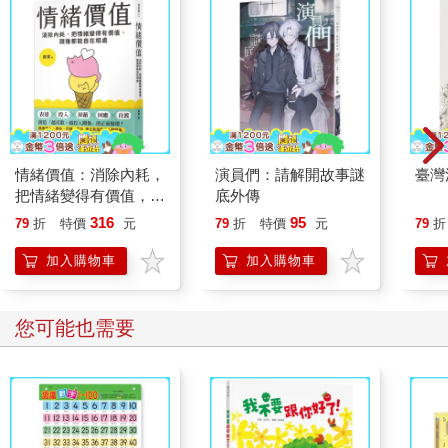
情緒價值：消除內耗，
演員們：請解開故事謎
臺灣
把情緒變得有價值，跟
底外傳
誰都能自在相處
316
95
79
折
特價
元
79
折
特價
元
79
折
加入購物車
加入購物車
您可能也需要