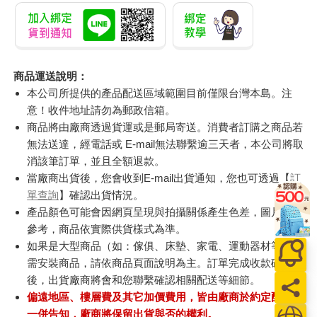
商品運送說明：
本公司所提供的產品配送區域範圍目前僅限台灣本島。注
意！收件地址請勿為郵政信箱。
商品將由廠商透過貨運或是郵局寄送。消費者訂購之商品若
無法送達，經電話或 E-mail無法聯繫逾三天者，本公司將取
消該筆訂單，並且全額退款。
當廠商出貨後，您會收到E-mail出貨通知，您也可透過【
訂
單查詢
】確認出貨情況。
產品顏色可能會因網頁呈現與拍攝關係產生色差，圖片僅供
參考，商品依實際供貨樣式為準。
如果是大型商品（如：傢俱、床墊、家電、運動器材等）及
需安裝商品，請依商品頁面說明為主。訂單完成收款確認
後，出貨廠商將會和您聯繫確認相關配送等細節。
偏遠地區、樓層費及其它加價費用，皆由廠商於約定配送時
一併告知，廠商將保留出貨與否的權利。