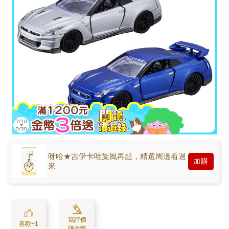
呀哈★吉伊卡哇旋風再起，精選周邊看過
加購
來
寫評價
喜歡+1
賺金幣