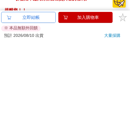
提醒您！！
金石堂及銀行均不會請您操作ATM! 如接獲電話要求您前往
立即結帳
加入購物車
ATM提款機，請不要聽從指示，以免受騙上當！
※ 本品無額外回饋
退換貨須知：
預計 2026/08/10 出貨
大量採購
**提醒您，鑑賞期不等於試用期，退回商品須為全新狀態**
依據「消費者保護法」第19條及行政院消費者保護處公告之
「通訊交易解除權合理例外情事適用準則」，以下商品購買
後，除商品本身有瑕疵外，將不提供7天的猶豫期：
易於腐敗、保存期限較短或解約時即將逾期。（如：生
鮮食品）
依消費者要求所為之客製化給付。（客製化商品）
報紙、期刊或雜誌。（含MOOK、外文雜誌）
經消費者拆封之影音商品或電腦軟體。
非以有形媒介提供之數位內容或一經提供即為完成之線
上服務，經消費者事先同意始提供。（如：電子書、電
子雜誌、下載版軟體、虛擬商品…等）
已拆封之個人衛生用品。（如：內衣褲、刮鬍刀、除毛