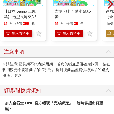
【日本 Sanrio 三麗
吉伊卡哇 可愛小貼紙-
連同
鷗】 造型長尾夾3入組
黃
（全
(8款可選) 凱蒂貓 Hello
399
38
69
折
特價
元
95
折
特價
元
特價
Kitty 庫洛米 布丁狗 酷
企鵝
加入購物車
加入購物車
注意事項
※請注意!鑑賞期不代表試用期，若您仍猶豫是否確定購買，請在
收到後先不要將商品吊卡拆封。拆封後商品僅提供瑕疵品的退貨
服務，謝謝!
訂購/退換貨須知
加入金石堂 LINE 官方帳號『完成綁定』，隨時掌握出貨動
態：