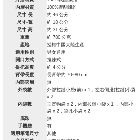
內層材質
100%聚酯纖維
尺寸-長
約 46 公分
尺寸-寬
約 18 公分
尺寸-高
約 31 公分
重量
約 780 公克
產地
授權中國大陸生產
適用性別
男女通用
開口方式
拉鍊式
提把高度
約 4 公分
背帶長度
長背帶約 70~80 cm
內部夾層
無
外袋數
外部拉鏈小袋(前) x 1，左右側邊(拉鏈)小袋
x 2
內袋數
主置物袋 x 2，內部拉鏈小袋 x 1 ，內部小
袋 x 2，筆孔小袋 x 2
底珠
無
手機袋
有
適用筆電尺寸
其他