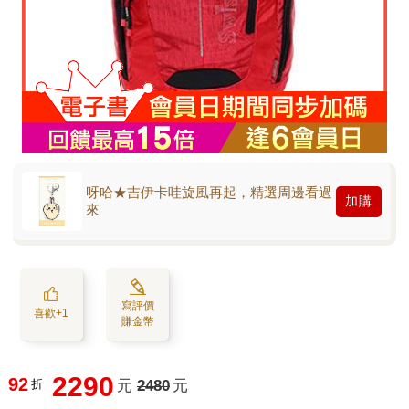
呀哈★吉伊卡哇旋風再起，精選周邊看過
加購
來
寫評價
喜歡+1
賺金幣
2290
92
折
元
2480
元