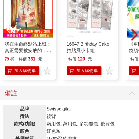
我在生命終點站上班：
16647 Birthday Cake
《單
真正需要被安放的，其
拍貼風小卡組
鏡頭
實是留下來的人
331
120
79
折
特價
元
特價
元
特價
加入購物車
加入購物車
備註
品牌
Swissdigital
揹法
後背
款式(功能)
兩用包, 萬用包, 多功能包, 後背包
顏色
紅色系
外層材質
100%聚酯纖維