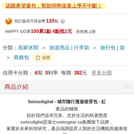
認購希望書包，幫助弱勢孩童上學不中斷！
110
預計最高可得金幣
點
?
100累1點 4點抵1元
HAPPY GO享
折抵無上限
分類：
居家休閒
＞
旅遊用品 | 行李箱
＞
旅行包 | 袋
＞
商務包
追蹤
信用卡分期：
6
期
0
利率 每期
382
元
更多分期
商品介紹
Swissdigital - 城市隨行遨遊後背包 - 紅
產品的極致
始於我們追求完美、忠於生活的執著態度
swissdigital是瑞士swissgear sa集團旗下品牌，
著重於未來科技研究，產品強調提昇人類的生活機能與健康發