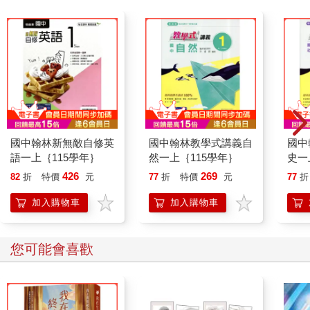
國中翰林新無敵自修英
國中翰林教學式講義自
國中
語一上｛115學年｝
然一上｛115學年｝
史一
426
269
82
折
特價
元
77
折
特價
元
77
折
加入購物車
加入購物車
您可能會喜歡