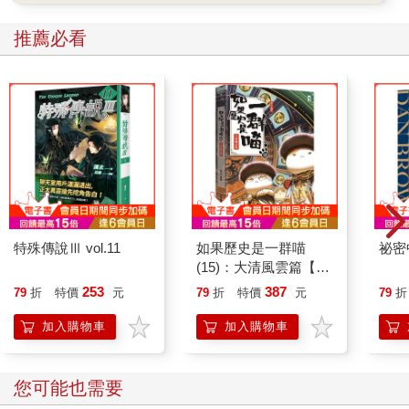
推薦必看
特殊傳說Ⅲ vol.11
如果歷史是一群喵
祕密
(15)：大清風雲篇【萌
貓漫畫學歷史】
253
387
79
折
特價
元
79
折
特價
元
79
折
加入購物車
加入購物車
您可能也需要