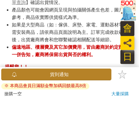
單查詢
】確認出貨情況。
產品顏色可能會因網頁呈現與拍攝關係產生色差，圖片僅供
參考，商品依實際供貨樣式為準。
如果是大型商品（如：傢俱、床墊、家電、運動器材等）及
會
需安裝商品，請依商品頁面說明為主。訂單完成收款確認
後，出貨廠商將會和您聯繫確認相關配送等細節。
員
偏遠地區、樓層費及其它加價費用，皆由廠商於約定配送時
日
一併告知，廠商將保留出貨與否的權利。
提醒您！！
金石堂及銀行均不會請您操作ATM! 如接獲電話要求您前往
貨到通知
ATM提款機，請不要聽從指示，以免受騙上當！
※ 本商品會員日滿額金幣加碼回饋最高8倍
退換貨須知：
搶購一空
大量採購
**提醒您，鑑賞期不等於試用期，退回商品須為全新狀態**
依據「消費者保護法」第19條及行政院消費者保護處公告之
「通訊交易解除權合理例外情事適用準則」，以下商品購買
後，除商品本身有瑕疵外，將不提供7天的猶豫期：
易於腐敗、保存期限較短或解約時即將逾期。（如：生
鮮食品）