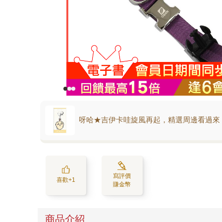
呀哈★吉伊卡哇旋風再起，精選周邊看過來
寫評價
喜歡+1
賺金幣
商品介紹