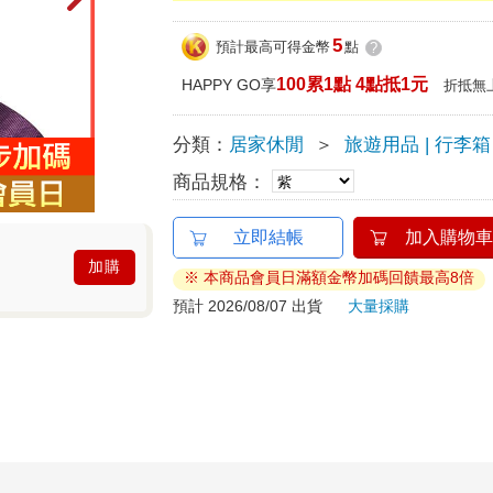
5
預計最高可得金幣
點
?
100累1點 4點抵1元
HAPPY GO享
折抵無
分類：
居家休閒
＞
旅遊用品 | 行李箱
商品規格：
立即結帳
加入購物車
加購
※ 本商品會員日滿額金幣加碼回饋最高8倍
預計 2026/08/07 出貨
大量採購