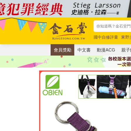
國中自修評量
東野
唯紅花綻放
奧德賽
會員獎勵
中文書
動漫ACG
親子