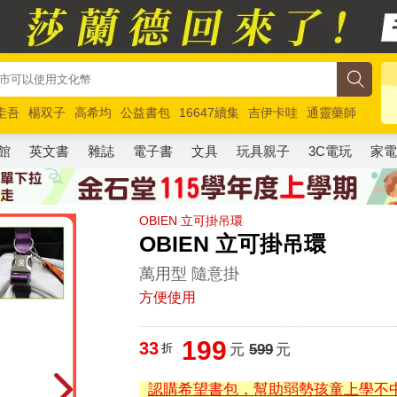
圭吾
楊双子
高希均
公益書包
16647續集
吉伊卡哇
通靈藥師
路邊攤新作
馬斯克
玩具總動員5
超慢跑
館
英文書
雜誌
電子書
文具
玩具親子
3C電玩
家
OBIEN 立可掛吊環
OBIEN 立可掛吊環
萬用型 隨意掛
方便使用
199
33
折
元
599
元
認購希望書包，幫助弱勢孩童上學不