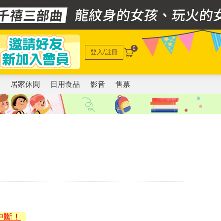
0
登入/註冊
電
居家休閒
日用食品
影音
售票
中斷！