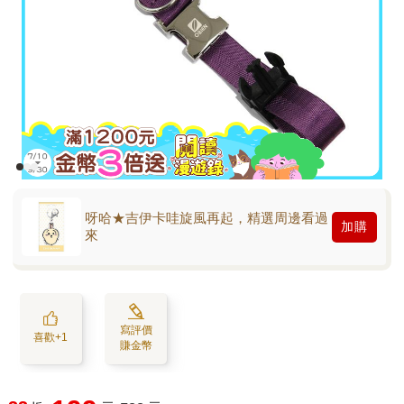
呀哈★吉伊卡哇旋風再起，精選周邊看過
加購
來
寫評價
喜歡+1
賺金幣