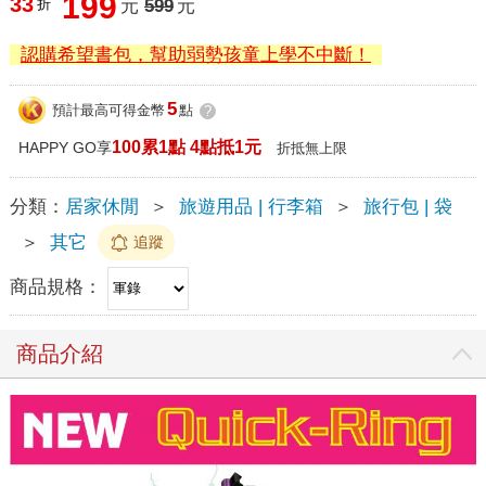
199
33
折
元
599
元
認購希望書包，幫助弱勢孩童上學不中斷！
5
預計最高可得金幣
點
?
100累1點 4點抵1元
HAPPY GO享
折抵無上限
分類：
居家休閒
＞
旅遊用品 | 行李箱
＞
旅行包 | 袋
＞
其它
追蹤
商品規格：
商品介紹