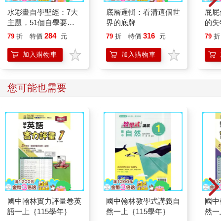
水彩畫自學聖經：7大
底層邏輯：看清這個世
屁屁
主題，51個自學要
界的底牌
的失
點，一本最全面的水彩
284
316
79
折
特價
元
79
折
特價
元
79
折
繪畫技巧寶典！
加入購物車
加入購物車
您可能也需要
國中翰林實力評量卷英
國中翰林教學式講義自
國中
語一上｛115學年｝
然一上｛115學年｝
然一