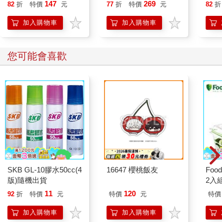
147
269
82
折
特價
元
77
折
特價
元
82
折
加入購物車
加入購物車
您可能會喜歡
SKB GL-10膠水50cc(4
16647 櫻桃飯友
Foo
版)隨機出貨
2入
11
120
92
折
特價
元
特價
元
特價
加入購物車
加入購物車