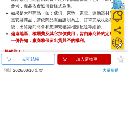
參考，商品依實際供貨樣式為準。
如果是大型商品（如：傢俱、床墊、家電、運動器材等）及
需安裝商品，請依商品頁面說明為主。訂單完成收款確認
後，出貨廠商將會和您聯繫確認相關配送等細節。
偏遠地區、樓層費及其它加價費用，皆由廠商於約定配送時
一併告知，廠商將保留出貨與否的權利。
提醒您！！
金石堂及銀行均不會請您操作ATM! 如接獲電話要求您前往
立即結帳
加入購物車
ATM提款機，請不要聽從指示，以免受騙上當！
預計 2026/08/10 出貨
大量採購
退換貨須知：
**提醒您，鑑賞期不等於試用期，退回商品須為全新狀態**
依據「消費者保護法」第19條及行政院消費者保護處公告之
「通訊交易解除權合理例外情事適用準則」，以下商品購買
後，除商品本身有瑕疵外，將不提供7天的猶豫期：
易於腐敗、保存期限較短或解約時即將逾期。（如：生
鮮食品）
依消費者要求所為之客製化給付。（客製化商品）