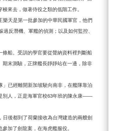
穿梭來去，做著侍役之類的低階工作。
王樂天是第一批參加的中華民國軍官，他們
潛艦躲過反潛機、軍艦的偵測；以及如何監控、
一條船。受訓的學官要從聲納資料裡判斷船
。期末測驗，正牌艦長靜靜站在一邊，除非
隊」已經離開新加坡駛向南非，在艦隊靠泊
別人，正是海軍官校63年班的陳永康——
。
，日後都到了荷蘭接收為台灣建造的兩艘劍
也參加了劍龍案，在海虎艦服役。