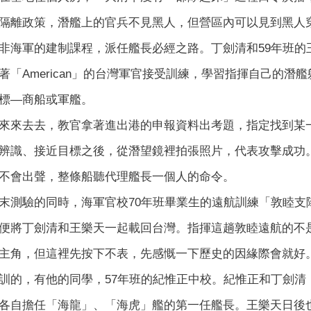
隔離政策，潛艦上的官兵不見黑人，但營區內可以見到黑人
非海軍的建制課程，派任艦長必經之路。丁劍清和59年班的
著「American」的台灣軍官接受訓練，學習指揮自己的
標—商船或軍艦。
來來去去，教官拿著進出港的申報資料出考題，指定找到某
辨識、接近目標之後，從潛望鏡裡拍張照片，代表攻擊成功
不會出聲，整條船聽代理艦長一個人的命令。
末測驗的同時，海軍官校70年班畢業生的遠航訓練「敦睦支
便將丁劍清和王樂天一起載回台灣。指揮這趟敦睦遠航的不是
主角，但這裡先按下不表，先感慨一下歷史的因緣際會就好
訓的，有他的同學，57年班的紀惟正中校。紀惟正和丁劍清
各自擔任「海龍」、「海虎」艦的第一任艦長。王樂天日後