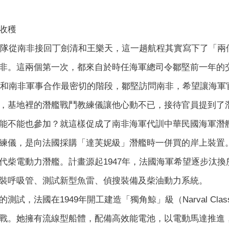
收穫
睦支隊從南非接回丁劍清和王樂天，這一趟航程其實寫下了「
非。這兩個第一次，都來自於時任海軍總司令鄒堅前一年的
台灣和南非軍事合作最密切的階段，鄒堅訪問南非，希望讓海
，基地裡的潛艦戰鬥教練儀讓他心動不已，接待官員提到了
能不能也參加？就這樣促成了南非海軍代訓中華民國海軍潛
練儀，是向法國採購「達芙妮級」潛艦時一併買的岸上裝置
代柴電動力潛艦。計畫源起1947年，法國海軍希望逐步汰
裝呼吸管、測試新型魚雷、偵搜裝備及柴油動力系統。
測試，法國在1949年開工建造「獨角鯨」級（Narval Cla
戰。她擁有流線型船體，配備高效能電池，以電動馬達推進