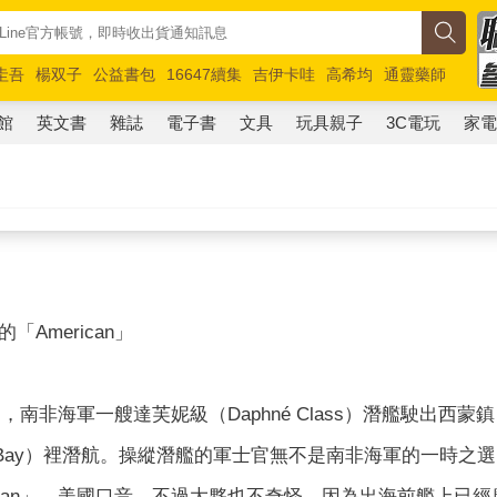
圭吾
楊双子
公益書包
16647續集
吉伊卡哇
高希均
通靈藥師
路邊攤新作
馬斯克
玩具總動員5
超慢跑
館
英文書
雜誌
電子書
文具
玩具親子
3C電玩
家
American」
間，南非海軍一艘達芙妮級（Daphné Class）潛艦駛出西蒙鎮
se Bay）裡潛航。操縱潛艦的軍士官無不是南非海軍的一時
rican」—美國口音。不過大夥也不奇怪，因為出海前艦上已