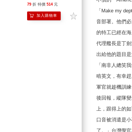
79
折
特價
514
元
「Make my 
加入購物車
音部署。他們必
的特工已經在海
代理艦長是丁劍
出給他的題目是
「南非人總笑我們
啃英文，有幸趕
軍官就趁機訓練
後回報，縱隊變
上，跟得上的如丁
口音被消遣是小
了。」台灣學官