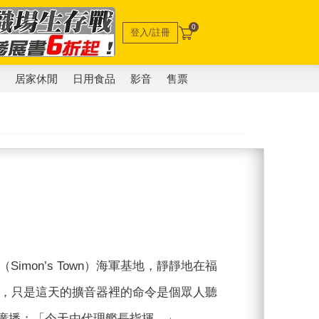
0
登入/註冊
電
居家休閒
日用食品
影音
售票
（Simon’s Town）海軍基地，靜靜地在福
之選，只是這天的擴音器裡的命令是個眾人聽
經廣播：「今天由代理艦長指揮。」