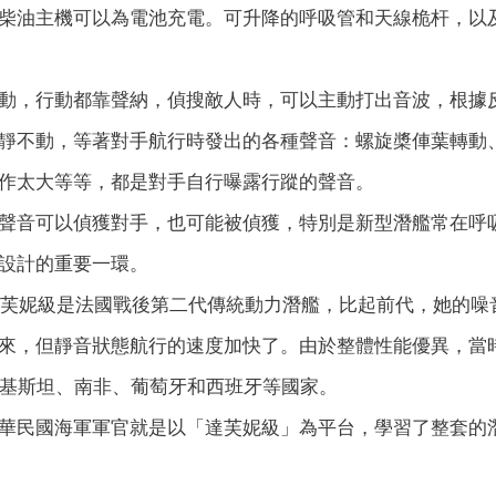
柴油主機可以為電池充電。可升降的呼吸管和天線桅杆，以
動，行動都靠聲納，偵搜敵人時，可以主動打出音波，根據
靜不動，等著對手航行時發出的各種聲音：螺旋槳俥葉轉動
作太大等等，都是對手自行曝露行蹤的聲音。
聲音可以偵獲對手，也可能被偵獲，特別是新型潛艦常在呼
設計的重要一環。
的達芙妮級是法國戰後第二代傳統動力潛艦，比起前代，她的
來，但靜音狀態航行的速度加快了。由於整體性能優異，當
巴基斯坦、南非、葡萄牙和西班牙等國家。
華民國海軍軍官就是以「達芙妮級」為平台，學習了整套的