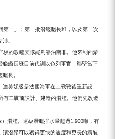
兩個第一」：第一批潛艦艦長班，以及第一次
交涉。
軍官校的敦睦支隊能夠靠泊南非。他來到西蒙
潛艦艦長班目前代訓以色列軍官。鄒堅當下
艦艦長。
。達芙妮級是法國海軍在二戰戰後重新設
換所有二戰前設計、建造的潛艦。他們先改造
ss）潛艦。這級潛艦排水量超過1,900噸，有
，讓潛艦可以獲得更快的速度和更長的續航