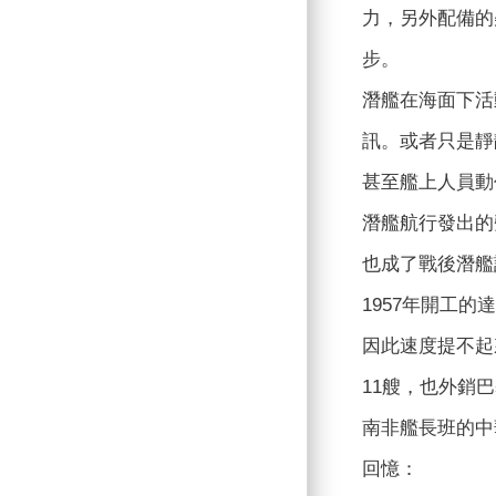
力，另外配備的
步。
潛艦在海面下活
訊。或者只是靜
甚至艦上人員動
潛艦航行發出的
也成了戰後潛艦
1957年開工
因此速度提不起
11艘，也外銷
南非艦長班的中
回憶：