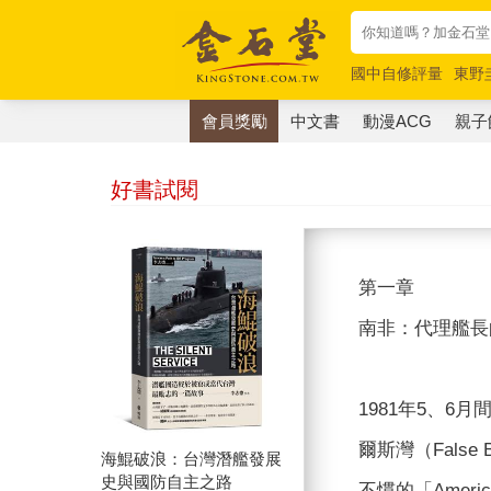
國中自修評量
東野
唯紅花綻放
奧德賽
會員獎勵
中文書
動漫ACG
親子
好書試閱
第一章
南非：代理艦長的「
1981年5、6月
爾斯灣（Fal
海鯤破浪：台灣潛艦發展
史與國防自主之路
不慣的「Ame