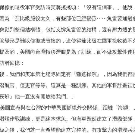
保修的退役軍官受訪時笑著搖搖頭：「沒有這個事。」他說
因為「茄比級服役太久，有些部位已經變形⋯⋯魚雷要通過
會動到整個結構體，包括支撐魚雷管的結構，還有壓力殼的
管變形是難以修復或替換的，這使得茄比級在國軍接收後不
提及的，美國向台灣轉移潛艦是為了訓練，而不做攻擊性使
訪者回憶：
後，我們和美軍第七艦隊固定有『獵鯊操演』，因為我們都
潛航官、值更官等等。這算是一種訓練。其他的軍售計畫裡
長班』他一直沒有開放給我們。」
底，美國宣布與在台灣的中華民國斷絕外交關係，距離「海獅
潛艦作戰訓練，更是緣木求魚。但海軍既然建立了潛艦部隊
級之後，我們就一直希望能建立完整的、有攻擊力的潛艦兵