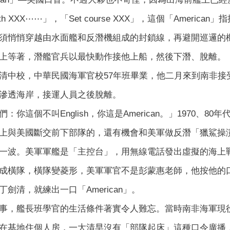
depth XXX⋯⋯」，「Set course XXX」，這個「Ame
須悄悄穿越由水面艦和反潛機組成的封鎖線，再避開巡邏的
上等著，潛艦官兵以最快動作接他上船，然後下潛、脫離。
清中校，中華民國海軍官校57年班畢業，他二月來到南非接
滲透海岸，接運人員之後脫離。
：你這個不叫English，你這是American。」1970、
上與美國斷交前下部隊的，還有機會和美軍做反潛「獵鯊操
一波。美軍軍艦是「主控台」，用無線電話發出虛擬的海上
成橫隊，橫隊變菱形，美軍軍官不是彭蒙惠老師，他按他的
劍清，就練出一口「American」。
事，艦長班學官的生活條件著實令人難忘。當時南非海軍現
在基地住個人房，一大清早沒有「部隊起床」這種口令廣播