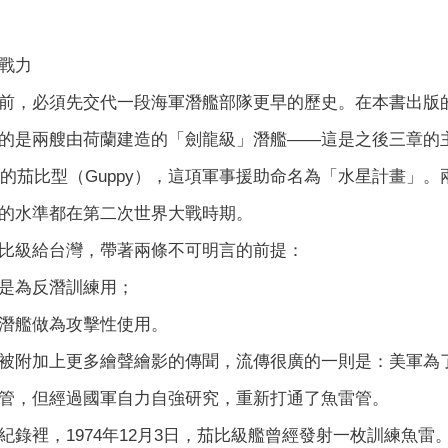
戰力
前，必須先交代一段海軍潛艦部隊更早的歷史。在本書出版
的是兩艘由荷蘭建造的「劍龍級」潛艦——這是之後三章的
交的茄比型（Guppy），這項軍事援助命名為「水星計畫」。兩
的水準都在第二次世界大戰時期。
比級給台灣，帶著兩條不可明言的前提：
是為反潛訓練用；
潛艦做為攻擊性使用。
被附加上更多繪聲繪影的傳聞，流傳很廣的一則是：美軍為
管，但經過國軍自力自強研究，重新打通了魚雷管。
紀錄裡，1974年12月3日，茄比級艦曾經發射一枚訓練魚