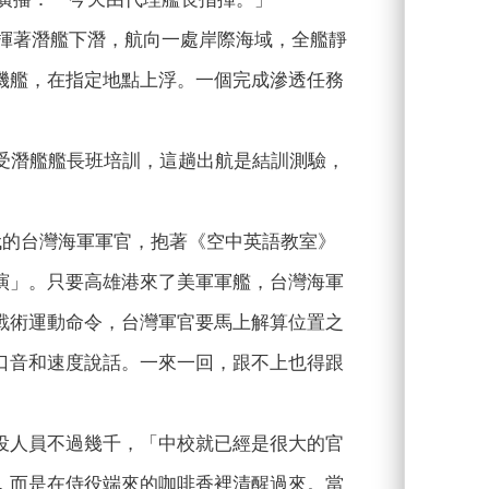
rican」指揮著潛艦下潛，航向一處岸際海域，全艦靜
機艦，在指定地點上浮。一個完成滲透任務
受潛艦艦長班培訓，這趟出航是結訓測驗，
80年代的台灣海軍軍官，抱著《空中英語教室》
演」。只要高雄港來了美軍軍艦，台灣海軍
戰術運動命令，台灣軍官要馬上解算位置之
口音和速度說話。一來一回，跟不上也得跟
役人員不過幾千，「中校就已經是很大的官
，而是在侍役端來的咖啡香裡清醒過來。當