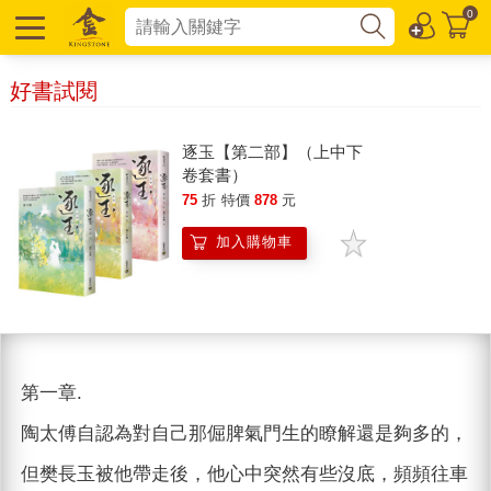
0
好書試閱
逐玉【第二部】（上中下
卷套書）
75
折
特價
878
元
加入購物車
第一章.
陶太傅自認為對自己那倔脾氣門生的瞭解還是夠多的，
但樊長玉被他帶走後，他心中突然有些沒底，頻頻往車