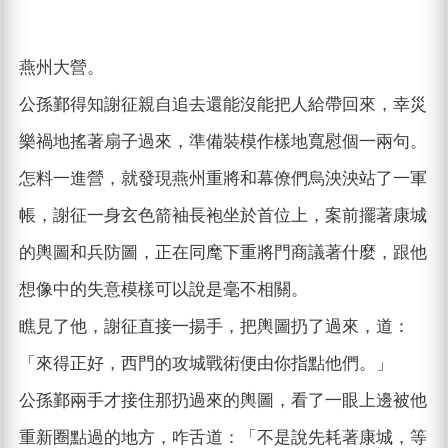
燕州大營。
公孫鄞得知謝征親自追去還能沒能把人給帶回來，幸災
樂禍地搖著扇子過來，準備裝模作樣地寬慰個一兩句。
怎料一進營，就發現燕州重將和幕僚們烏泱泱站了一軍
帳，謝征一身玄色箭袖長袍坐於首位上，案前擺著康城
的輿圖和兵防圖，正在同麾下重將門商議著什麼，跟他
想像中的失意模樣可以說是毫不相關。
瞧見了他，謝征直接一揚手，把輿圖扔了過來，道：
「來得正好，西門的攻城戰術便由你指點他們。」
公孫鄞兩手才接住那扔過來的輿圖，看了一眼上邊被他
重新圈點過的地方，咋舌道：「不是說先耗著康城，等