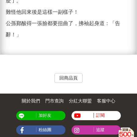
麼了。
難怪他回來後是這樣一副樣子！
公孫鄞酸得一張臉都要扭曲了，拂袖起身道：「告
辭！」
回商品頁
關於我們
門市查詢
分紅大聯盟
客服中心
加好友
訂閱
粉絲團
追蹤