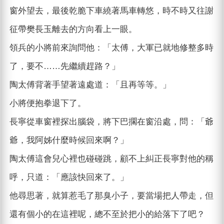
窗外望去，最後乾脆下車繞著馬車轉悠，時不時又往謝
征帶樊長玉離去的方向看上一眼。
領兵的小將前來詢問他：「太傅，大軍已就地修整多時
了，要不……先繼續趕路？」
陶太傅背著手望著遠處道：「且再等等。」
小將便抱拳退下了。
長寧從車窗裡探出腦袋，將下巴擱在窗沿處，問：「爺
爺，我阿姊什麼時候回來啊？」
陶太傅這會兒心裡也碰碰跳，顧不上糾正長寧對他的稱
呼，只道：「應該快回來了。」
他尋思著，就算惹毛了那臭小子，要當場把人帶走，但
還有個小的在這裡呢，總不至於把小的給落下了吧？