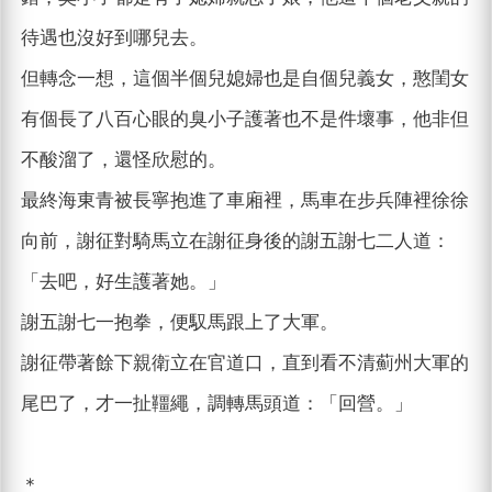
待遇也沒好到哪兒去。
但轉念一想，這個半個兒媳婦也是自個兒義女，憨閨女
有個長了八百心眼的臭小子護著也不是件壞事，他非但
不酸溜了，還怪欣慰的。
最終海東青被長寧抱進了車廂裡，馬車在步兵陣裡徐徐
向前，謝征對騎馬立在謝征身後的謝五謝七二人道：
「去吧，好生護著她。」
謝五謝七一抱拳，便馭馬跟上了大軍。
謝征帶著餘下親衛立在官道口，直到看不清薊州大軍的
尾巴了，才一扯韁繩，調轉馬頭道：「回營。」
＊