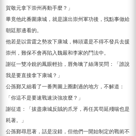
賀敬元拿下崇州再動手麼？」
畢竟他此番圍康城，就是讓出崇州軍功後，找點事做給
朝廷那邊看的。
他若是以雷霆之勢攻下康城，轉頭還是不得不發兵去援
崇州，難保不會再陷入魏嚴和李家的鬥法中。
謝征一雙冷銳的鳳眼輕抬，唇角噙了絲薄笑問：「誰說
我是要直接拿下康城？」
公孫鄞又細看了一番輿圖上圈劃過的地方，不解道：
「你這不是要速戰速決強攻麼？」
謝征道：「拔盡康城反賊的爪牙，再任其苟延殘喘也是
耗著。」
公孫鄞尋思著，話是沒錯，但他們一開始制定的戰術不