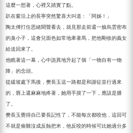
這麼一想著，心裡又踏實了點。
趴在窗沿上的長寧突然驚喜大叫道：「阿姊！」
陶太傅打住思緒聞聲看去，就見那走前還一臉烏雲密布
的臭小子，這會兒面色如常地牽著馬，把他剛收的義女
給送回來了。
他瞧著這一幕，心中詭異地升起了個「一物自有一物
降」的念頭。
從緩坡處下馬後，樊長玉這一路都是和謝征並行過來
的，唇上還麻麻地疼著，她用手摸了一下，應該是腫
了。
樊長玉覺得自己要長記性了，不能每次都咬他，這回可
不就是偷雞沒成反蝕把米，他反咬的時候可比她過分多