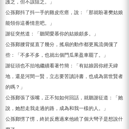
護之，但不該阻之。」
公孫鄞抖了抖一手的雞皮疙瘩，說：「那就盼著樊姑娘
能領你這番情意吧。」
謝征突然道：「聽聞愛慕你的姑娘頗多。」
公孫鄞腰背挺直了幾分，搖扇的動作都更風流倜儻了
些：「不多不多，也就出個門瓜果盈車罷了。」
謝征頭也不抬地繼續看著竹簡：「有姑娘因你經天緯
地，還是河間一賢，立志要苦讀詩書，也成為當世賢者
的嗎？」
公孫鄞張了張嘴，正不知如何回話，就聽謝征道：「她
說，她想走我走過的路，成為和我一樣的人。」
公孫鄞愣了愣，終於反應過來他繞了個大彎子是想說什