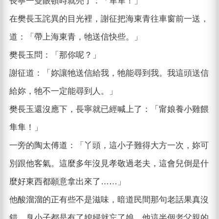
長寧一雙眼頓時就亮了：「隼隼！」
在樊長玉詫異的目光裡，謝征把海東青往車窗前一送，
道：「帶上海東青，牠送信快些。」
樊長玉問：「那你呢？」
謝征道：「妳讓牠送信給我，牠能尋到我。我這頭送信
給妳，牠不一定能尋到人。」
樊長玉還沒應下，長寧就已經喊上了：「甯娘養小雞餵
隼隼！」
一旁的陶太傅道：「丫頭，這小子難得大方一次，妳可
別跟他客氣。這麼多年沒見孝敬過老夫，這會兒倒是什
麼好東西都願意拿出來了……」
他酸溜溜的正有些不是滋味，暗道民間那句老話果真沒
錯，臭小子都是有了媳婦就忘了娘，他這半個老父親的