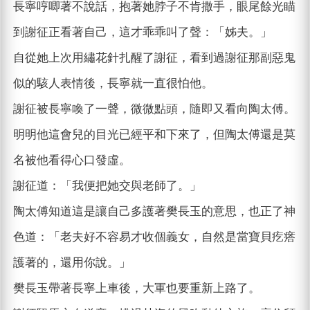
長寧哼唧著不說話，抱著她脖子不肯撒手，眼尾餘光瞄
到謝征正看著自己，這才乖乖叫了聲：「姊夫。」
自從她上次用繡花針扎醒了謝征，看到過謝征那副惡鬼
似的駭人表情後，長寧就一直很怕他。
謝征被長寧喚了一聲，微微點頭，隨即又看向陶太傅。
明明他這會兒的目光已經平和下來了，但陶太傅還是莫
名被他看得心口發虛。
謝征道：「我便把她交與老師了。」
陶太傅知道這是讓自己多護著樊長玉的意思，也正了神
色道：「老夫好不容易才收個義女，自然是當寶貝疙瘩
護著的，還用你說。」
樊長玉帶著長寧上車後，大軍也要重新上路了。