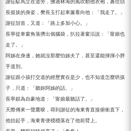
謝征馭馬立在道旁，拂過林海的風吹動他衣袍，裹住頎
長挺拔的身姿，樊長玉打起車簾看向他：「我走了。」
謝征頷首，又道：「路上多加小心。」
長寧從車窗角落擠出個腦袋，扒拉著窗沿說：「甯娘也
走了。」
阿姊在身邊，她就沒那麼怕姊夫了，甚至還能揮揮小胖
手道別。
謝征跟小孩打交道的經歷實在是少，也不知道怎麼哄孩
子，只道：「聽妳阿姊的話。」
長寧頗為自豪地道：「甯娘最聽話了。」
天際傳來一聲鷹唳，尋到謝征的海東青直接俯衝直下，
他抬起手，海東青便穩穩落在了他前臂上。