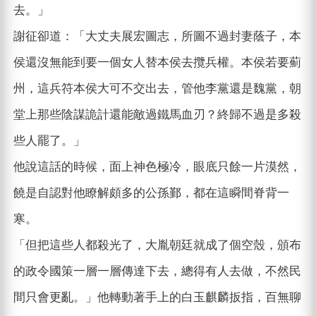
去。」
謝征卻道：「大丈夫展宏圖志，所圖不過封妻蔭子，本
侯還沒無能到要一個女人替本侯去攬兵權。本侯若要薊
州，這兵符本侯大可不交出去，管他李黨還是魏黨，朝
堂上那些陰謀詭計還能敵過鐵馬血刃？終歸不過是多殺
些人罷了。」
他說這話的時候，面上神色極冷，眼底只餘一片漠然，
饒是自認對他瞭解頗多的公孫鄞，都在這瞬間脊背一
寒。
「但把這些人都殺光了，大胤朝廷就成了個空殼，頒布
的政令國策一層一層傳達下去，總得有人去做，不然民
間只會更亂。」他轉動著手上的白玉麒麟扳指，百無聊