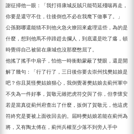
謝征掃他一眼：「我打得康城反賊只能苟延殘喘再走，
你要是還守不住，往後倒也不必在我麾下做事了。」
公孫鄞哪還能猜不到他火急火燎回來處理這些，為的是
什麼，想到他馬不停蹄趕去攔人，到底還是吃了癟，頓
時覺得自己被留在康城也沒那麼憋屈了。
他搖了搖手中扇子，怕他一時衝動蒙蔽了雙眼，還是開
解了幾句：「行了行了，三日後你要去崇州找樊姑娘是
吧？你且莫怪樊姑娘狠心，我倒覺著樊姑娘去薊州軍中
不失為一件好事，賀敬元雖把虎符交與了你，但李懷安
若是當真從薊州府查出了什麼，扳倒了賀敬元，他這虎
符終究是要被上面收回去的。屆時樊姑娘若能在薊州為
將，又有陶太傅在，薊州兵權至少落不到旁人手中