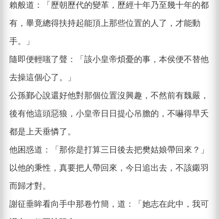
賴般道：「歷朝歷代的變革，歷經十年乃至幾十年的都
有，畢竟總得扶持起能頂上那些位置的人了，才能動
手。」
隨即便輕嗤了聲：「該小皇帝煩憂的事，本侯便不替他
去操這個心了。」
公孫鄞心說還好他對那個位置沒興趣，不然前有魏嚴，
後有他這頭惡狼，小皇帝日日提心吊膽的，不嚇得早夭
都是上天垂憐了。
他困惑道：「那你是打算三日後去把樊姑娘帶回來？」
以他的秉性，真要把人帶回來，今日追出去，不該鎩羽
而歸才對。
謝征垂眸看向手中那卷竹簡，道：「她志在此中，我可