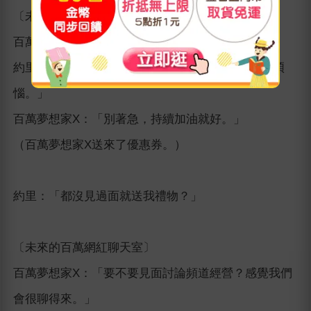
〔未來的百萬網紅聊天室〕
百萬夢想家X：「嗨！歡迎來到這個聊天室。」
約里：「感謝讓我加入。最近訂閱數沒增加讓我很煩
惱。」
百萬夢想家X：「別著急，持續加油就好。」
（百萬夢想家X送來了優惠券。）
約里：「都沒見過面就送我禮物？」
〔未來的百萬網紅聊天室〕
百萬夢想家X：「要不要見面討論頻道經營？感覺我們
會很聊得來。」