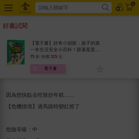
0
好書試閱
【電子書】好奇小偵探：孩子的第
一本生活安全小百科！跟著星星姊
弟一起學會保護自己
75
折
特價
315
元
電子書
因為想快點去吃辣炒年糕……
【危機情境】過馬路時變紅燈了
危險等級：中