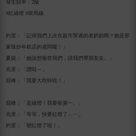
發生頻率：2級
#紅綠燈 #斑馬線
約里：「記得我們上次在超市幫過的老奶奶嗎？她是那
家辣炒年糕店的老闆喔！」
夏妮：「她說想報答我們，請我們帶朋友去。」
兆里：「讚啦～」
屁峰：「我要大吃特吃！」
屁峰：「是綠燈！我要衝第一。」
兆里：「等等，快要紅燈了…⋯」
約里：「變紅燈了啦！」