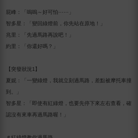
屁峰：「嗚嗚～好可怕⋯⋯」
智多星：「變回綠燈前，你先站在原地！」
兆里：「先過馬路再說吧！」
約里：「你還好嗎？」
【突發狀況1】
夏妮：「一變綠燈，我就立刻過馬路，差點被摩托車撞
到。」
智多星：「即使有紅綠燈，也要先停下來左右查看，確
認沒有來車再過馬路喔！」
＃紅綠燈教你過馬路