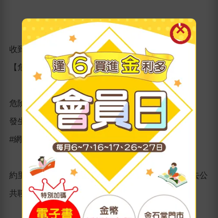
收到令人不知所措的禮物
【危機情境】線上聊天室認識的人約我單獨見面
危險等級：中
發生頻率：2級
#網路誘騙 #違法攝影
約里：「嗯～該怎麼做，頻道訂閱數才會增加呢？去公
共聊天室問問看好了。」