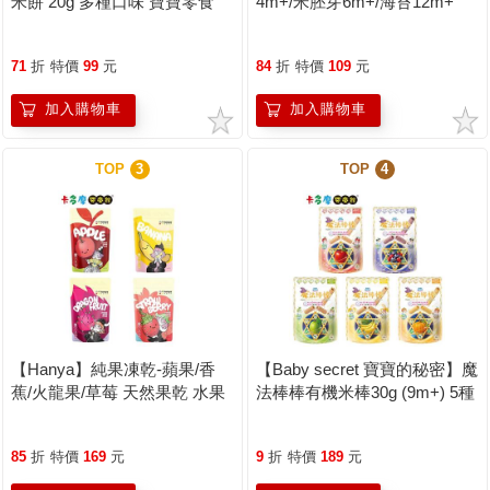
米餅 20g 多種口味 寶寶零食
4m+/米胚芽6m+/海苔12m+
寶寶餅乾 寶寶米餅｜卡多摩
30g 米餅 寶寶米餅 無糖 無添
加｜卡多摩
71
折
特價
99
元
84
折
特價
109
元
加入購物車
加入購物車
TOP
3
TOP
4
【Hanya】純果凍乾-蘋果/香
【Baby secret 寶寶的秘密】魔
蕉/火龍果/草莓 天然果乾 水果
法棒棒有機米棒30g (9m+) 5種
凍乾 原廠公司貨｜卡多摩
口味可選 寶寶米餅 原廠公司貨
｜卡多摩
85
折
特價
169
元
9
折
特價
189
元