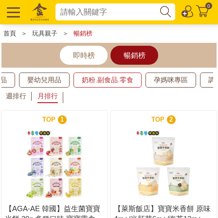
0
首頁
＞
玩具親子
＞
暢銷榜
即時榜
暢銷榜
用品
嬰幼兒用品
奶粉.副食品.零食
孕媽咪專區
調
週排行
月排行
TOP
1
TOP
2
【AGA-AE 韓國】益生菌寶寶
【萊斯飯店】寶寶米香餅 原味