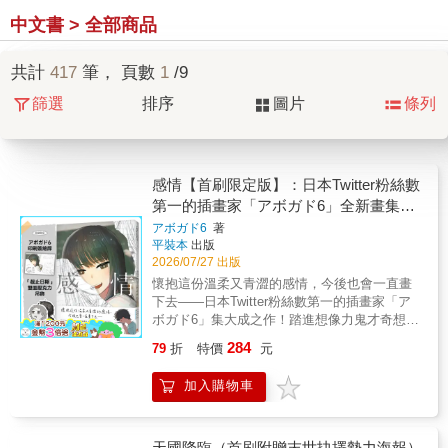
中文書 > 全部商品
共計
417
筆， 頁數
1
/9
篩選
排序
圖片
條列
感情【首刷限定版】：日本Twitter粉絲數
第一的插畫家「アボガド6」全新畫集！
首刷附贈「印刷簽繪扉」「雙面壓克力吊
アボガド6
著
平裝本
出版
飾」
2026/07/27 出版
懷抱這份溫柔又青澀的感情，今後也會一直畫
下去——日本Twitter粉絲數第一的插畫家「ア
ボガド6」集大成之作！踏進想像力鬼才奇想世
界的最佳入門書！繁體中文版鉅獻！首刷限定
284
79
折
特價
元
附贈✦「截止日期」雙面壓克力吊飾✦✦アボガ
ド6印刷簽繪扉✦(´,,•ω•,,)♡Σ(°Д°; 他是誰？日
加入購物車
本超人氣繪師アボガド6的Twitter擁有超過240
萬粉絲，只要上傳作品必定會有萬人按讚共
鳴！曾受邀為許多知名歌手及VOCALOID創作
者製作MV，2016年開始連載的插圖系列「繪日
天國降臨（首刷附贈末世抉擇勢力海報）