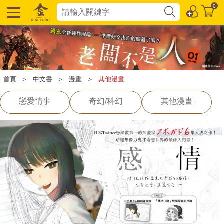
0
首頁
＞
中文書
＞
漫畫
＞
其他漫畫
戀愛情事
奇幻/科幻
其他漫畫