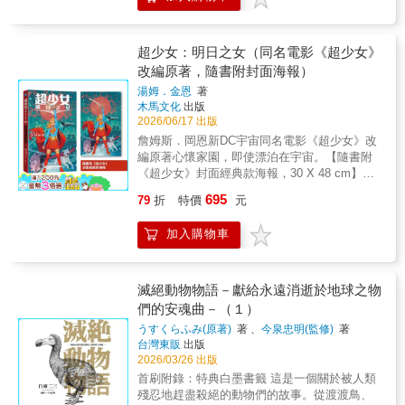
說不出口、甚至自己也搞不清楚的思緒心情，
再加碼繪製可愛小插圖！搭配繁體中文版獨家
都在這本漫畫裡。「那不是真實存在的地方
的封面全圖，製作成精美的全彩扉頁，將最真
吧？不是真的⋯⋯就沒關係吧。」城市裡，一
摯的感情送給讀者。٩(｡・ω・｡)و 還有別的嗎？
對姊妹，兩個好友，三名女子。待拆的橋，缺
超少女：明日之女（同名電影《超少女》
收錄全新未公開短篇漫畫〈感情〉！竟然源於
了最後一章的外文舊書，山中的靈修，水族館
改編原著，隨書附封面海報）
作者真人真事？一個再普通不過的小考過後，
般的Motel，滿室叢生的植物⋯⋯橋下的陰影
湯姆．金恩
著
少年對突然轉頭向自己搭話的前座女孩一見鍾
處，派對正在發生——愛、性、友情、工作、
木馬文化
出版
情，回到家便忍不住偷偷在活頁紙上描摹起她
探索、自己。在大雨來臨前，只能享受。《橋
2026/06/17 出版
的模樣。發現少年未來想成為畫家，女孩隨口
下的派對》是2018年安古蘭漫畫節數位漫畫銀
詹姆斯．岡恩新DC宇宙同名電影《超少女》改
一句「要加油喔」，卻在他心底重重刻上一
獎得主劉倩帆的第一本漫畫長篇作品，劉倩帆
編原著心懷家園，即使漂泊在宇宙。【隨書附
筆，久久難以忘懷……(♡˙︶˙♡) 最重要的
自從以《潛水》（Plongée）獲得台灣首面安古
《超少女》封面經典款海報，30 X 48 cm】卡
是……繁體中文版比照日版規格雙書封、內頁
蘭獎牌後，就備受各方矚目。拿到洛桑漫畫節
拉．佐艾爾以「超少女」之名響徹宇宙，身為
採用著墨均勻顯色的厚磅映劃紙彩印、好翻閱
新人獎銀獎和入圍安古蘭新秀獎的作品，也清
695
79
折
特價
元
超人堂姊的她，心中有著怎麼樣都填補不了的
的PUR膠裝訂，呈現畫集最漂亮、最便於欣賞
楚顯示出她能夠純粹用畫面傳達故事和情緒的
空虛，來自她不復存在的家園。在她的二十一
的樣子！
優秀才華，是「能畫出語言和文字無法表達之
加入購物車
歲生日當天，超少女來到偏遠星球慶生，卻在
情感張力」的創作者。本書以近30歲的女子
當地遭受攻擊，愛犬氪普托更身中毒箭，命在
Nico和長年好友Becky為主線，兩人在感情和
旦夕。為了尋找拯救氪普托的方法，超少女接
人生上的選擇一傳統一前衛，加上小她們一個
下外星少女露西的委託，橫越宇宙追擊殺死少
滅絕動物物語－獻給永遠消逝於地球之物
世代、對成人世界充滿好奇的Nico妹妹Lily，以
女父親、襲擊她們的罪魁禍首——黃山的克雷
們的安魂曲－（１）
及周遭遇見的其他男、女角色，細緻刻劃出當
姆。見識到克雷姆的凶殘以及所到之處留下的
代都會中年輕女子各種層次的心境思緒和徬徨
うすくらふみ(原著)
著 、
今泉忠明(監修)
著
殺戮慘狀，加深露西的復仇執念，也勾起超少
掙扎。故事從Nico一個人去戲院看電影展開
台灣東販
出版
女的鄉愁與沉痛過往。是什麼讓她們在痛苦中
——舊書店、炮友家、河邊的大橋、高樓美術
2026/03/26 出版
堅持自我，持續朝明日邁進？得獎作者湯姆．
館、花店⋯⋯一格一格，一步一步，緩緩展開
首刷附錄：特典白墨書籤 這是一個關於被人類
金恩為本作注入深刻情感與文學價值，佐以曾
她們的人際交互，私密風景。炮友關上門斷掉
殘忍地趕盡殺絕的動物們的故事。從渡渡鳥、
獲艾斯納獎提名的繪者比奎絲．伊弗利優美的