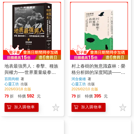
地表最強男人：拳擊、種族
村上春樹的無意識森林：榮
與權力──世界重量級拳王
格分析師的深度閱讀——解
列傳
析小說意象與現代人的心靈
百田尚樹
著
河合俊雄
著
心靈工坊
出版
心靈工坊
出版
2026/03/18 出版
2026/02/10 出版
592
395
79
折
特價
元
79
折
特價
元
加入購物車
加入購物車