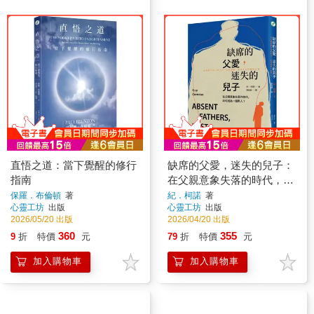
直悟之道：當下覺醒的修行
缺席的父愛，迷失的兒子：
指南
在父親意象失落的時代，如
何成為一個男人？
保羅．布倫頓
著
紀．柯諾
著
心靈工坊
出版
心靈工坊
出版
2026/05/20 出版
2026/04/20 出版
360
355
9
折
特價
元
79
折
特價
元
加入購物車
加入購物車