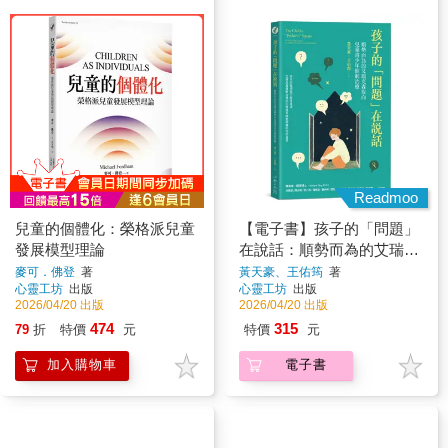
Readmoo
兒童的個體化：榮格派兒童
【電子書】孩子的「問題」
發展模型理論
在說話：順勢而為的艾瑞克
森取向兒童青少年催眠治療
麥可．佛登
著
黃天豪、王佑筠
著
心靈工坊
出版
心靈工坊
出版
2026/04/20 出版
2026/04/20 出版
474
315
79
折
特價
元
特價
元
加入購物車
電子書