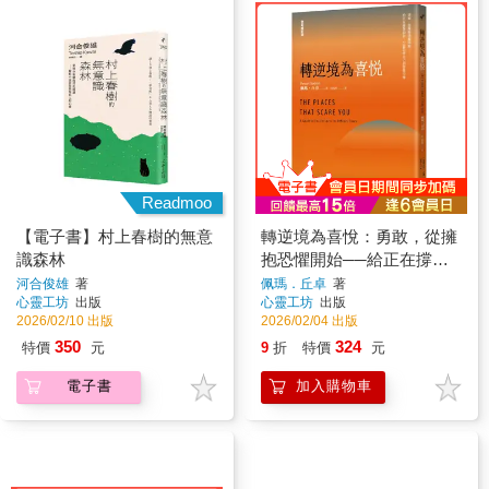
Readmoo
【電子書】村上春樹的無意
轉逆境為喜悅：勇敢，從擁
識森林
抱恐懼開始──給正在撐著
的你，22篇陪伴自己的智慧
河合俊雄
著
佩瑪．丘卓
著
心靈工坊
出版
心靈工坊
出版
引導﹝全新修訂版﹞
2026/02/10 出版
2026/02/04 出版
350
324
特價
元
9
折
特價
元
電子書
加入購物車