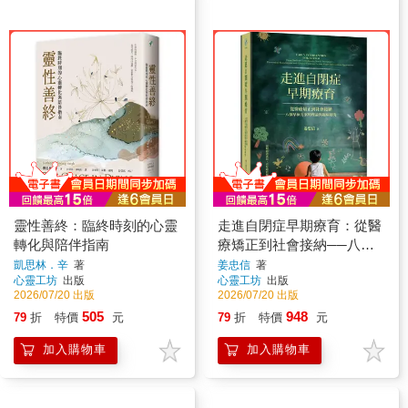
靈性善終：臨終時刻的心靈
走進自閉症早期療育：從醫
轉化與陪伴指南
療矯正到社會接納──八個
早療方案的理論與臨床研究
凱思林．辛
著
姜忠信
著
心靈工坊
出版
心靈工坊
出版
2026/07/20 出版
2026/07/20 出版
505
948
79
折
特價
元
79
折
特價
元
加入購物車
加入購物車