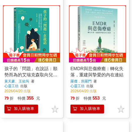
孩子的「問題」在說話：順
EMDR與悲傷療癒：轉化失
勢而為的艾瑞克森取向兒童
落，重建與摯愛的內在連結
青少年催眠治療
黃天豪、王佑筠
著
羅傑．所羅門
著
心靈工坊
出版
心靈工坊
出版
2026/04/20 出版
2026/04/20 出版
355
553
79
折
特價
元
79
折
特價
元
加入購物車
加入購物車