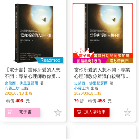
Readmoo
【電子書】當你所愛的人想
當你所愛的人想不開：專業
不開：專業心理師教你辨識
心理師教你辨識自殺警訊、
自殺警訊、建立安全計畫，
建立安全計畫，在艱難時刻
史黛西．佛里登瑟爾
著
史黛西．佛里登瑟爾
著
心靈工坊
出版
心靈工坊
出版
在艱難時刻也照顧你自己
也照顧你自己
2026/03/18 出版
2026/03/18 出版
406
458
特價
元
79
折
特價
元
電子書
加入購物車