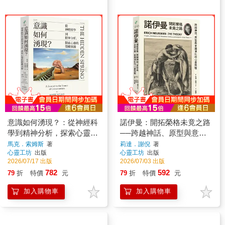
意識如何湧現？：從神經科
諾伊曼：開拓榮格未竟之路
學到精神分析，探索心靈的
──跨越神話、原型與意識
隱藏泉源
演化的心靈旅程
馬克．索姆斯
著
莉達．謝倪
著
心靈工坊
出版
心靈工坊
出版
2026/07/17 出版
2026/07/03 出版
782
592
79
折
特價
元
79
折
特價
元
加入購物車
加入購物車