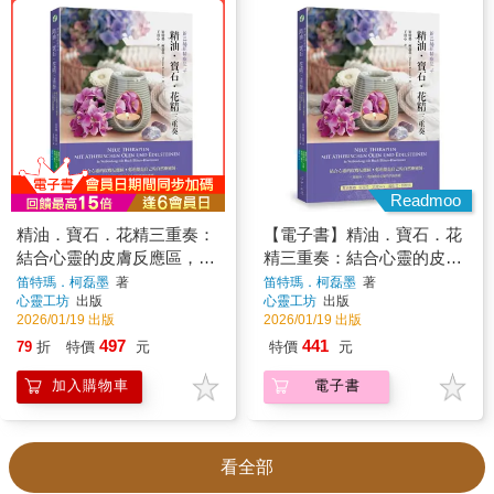
Readmoo
精油．寶石．花精三重奏：
【電子書】精油．寶石．花
結合心靈的皮膚反應區，你
精三重奏：結合心靈的皮膚
也能是自己的自然療癒師
反應區，你也能是自己的自
笛特瑪．柯磊墨
著
笛特瑪．柯磊墨
著
心靈工坊
出版
心靈工坊
出版
然療癒師
2026/01/19 出版
2026/01/19 出版
497
441
79
折
特價
元
特價
元
加入購物車
電子書
看全部