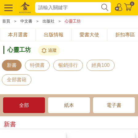
0
首頁
＞
中文書
＞
出版社
＞
心靈工坊
本月選書
出版情報
愛書大使
折扣專區
心靈工坊
追蹤
新書
特價書
暢銷排行
經典100
全部書籍
全部
紙本
電子書
新書