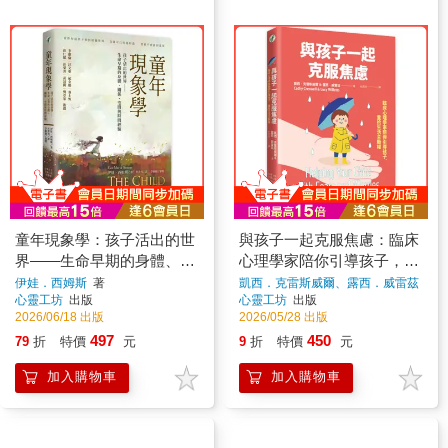
童年現象學：孩子活出的世
與孩子一起克服焦慮：臨床
界——生命早期的身體、關
心理學家陪你引導孩子，重
係、空間與時間經驗
拾生活主動權
伊娃．西姆斯
著
凱西．克雷斯威爾、露西．威雷茲
著
心靈工坊
出版
心靈工坊
出版
2026/06/18 出版
2026/05/28 出版
497
450
79
折
特價
元
9
折
特價
元
加入購物車
加入購物車