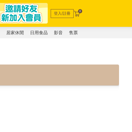
0
登入/註冊
電
居家休閒
日用食品
影音
售票