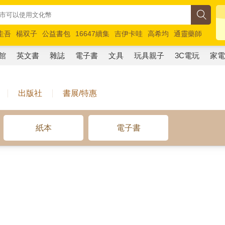
圭吾
楊双子
公益書包
16647續集
吉伊卡哇
高希均
通靈藥師
路邊攤新作
馬斯克
玩具總動員5
超慢跑
館
英文書
雜誌
電子書
文具
玩具親子
3C電玩
家
出版社
書展/特惠
紙本
電子書