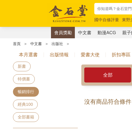
國中自修評量
東野
唯紅花綻放
奧德賽
會員獎勵
中文書
動漫ACG
親子
首頁
＞
中文書
＞
出版社
＞
本月選書
出版情報
愛書大使
折扣專區
新書
全部
特價書
暢銷排行
沒有商品符合條件
經典100
全部書籍